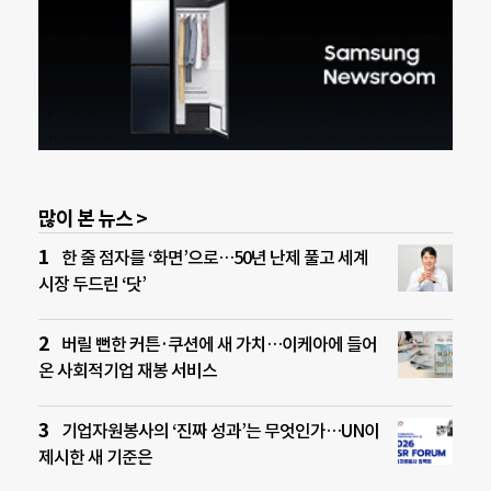
많이 본 뉴스 >
한 줄 점자를 ‘화면’으로…50년 난제 풀고 세계
시장 두드린 ‘닷’
버릴 뻔한 커튼·쿠션에 새 가치…이케아에 들어
온 사회적기업 재봉 서비스
기업자원봉사의 ‘진짜 성과’는 무엇인가…UN이
제시한 새 기준은