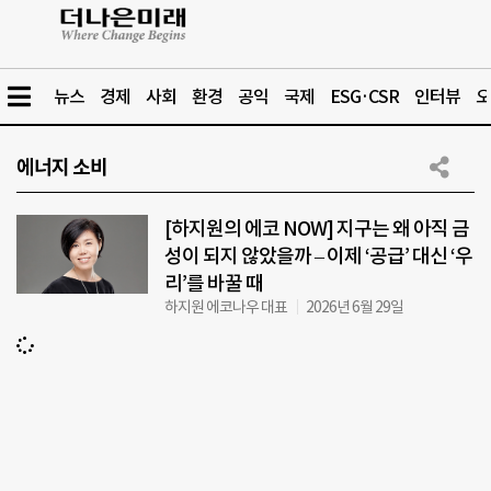
뉴스
경제
사회
환경
공익
국제
ESG·CSR
인터뷰
오
에너지 소비
[하지원의 에코 NOW] 지구는 왜 아직 금
성이 되지 않았을까 – 이제 ‘공급’ 대신 ‘우
리’를 바꿀 때
하지원 에코나우 대표
2026년 6월 29일