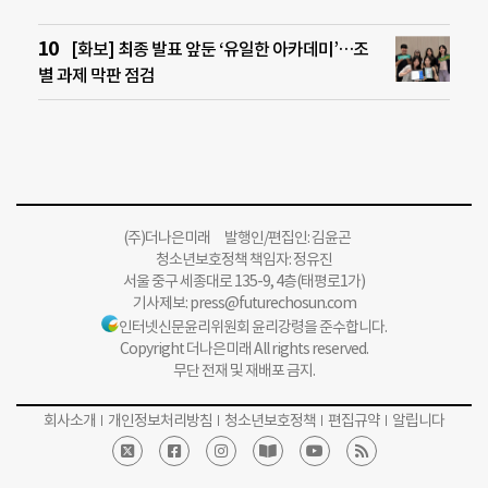
[화보] 최종 발표 앞둔 ‘유일한 아카데미’…조
별 과제 막판 점검
(주)더나은미래 발행인/편집인: 김윤곤
청소년보호정책 책임자: 정유진
서울 중구 세종대로 135-9, 4층(태평로1가)
기사제보:
press@futurechosun.com
인터넷신문윤리위원회 윤리강령을 준수합니다.
Copyright 더나은미래 All rights reserved.
무단 전재 및 재배포 금지.
회사소개
개인정보처리방침
청소년보호정책
편집규약
알립니다