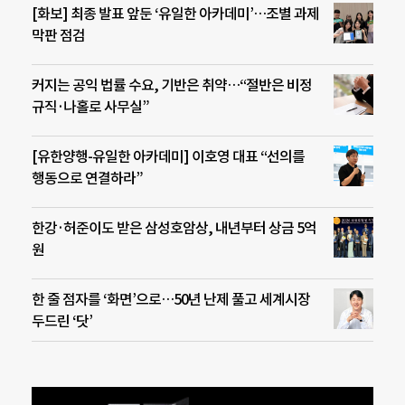
[화보] 최종 발표 앞둔 ‘유일한 아카데미’…조별 과제
막판 점검
커지는 공익 법률 수요, 기반은 취약…“절반은 비정
규직·나홀로 사무실”
[유한양행-유일한 아카데미] 이호영 대표 “선의를
행동으로 연결하라”
한강·허준이도 받은 삼성호암상, 내년부터 상금 5억
원
한 줄 점자를 ‘화면’으로…50년 난제 풀고 세계시장
두드린 ‘닷’