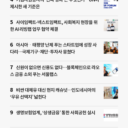
제시한 새 기준은
사이임팩트-넥스트임팩트, 사회복지 현장을 위
한 AI 리빙랩 업무 협약 체결
아시아ㆍ태평양 난제 푸는 스타트업에 성장 사
다리…국제기구·재단·투자사 뭉쳤다
신원이 없으면 신용도 없다…블록체인으로 라오
스 금융 소외 푸는 서울랩스
비싼 대체유 대신 현지 캐슈넛…인도네시아의
‘우유 선택지’ 넓힌다
생명보험업계, ‘상생금융’ 통한 사회공헌 실시