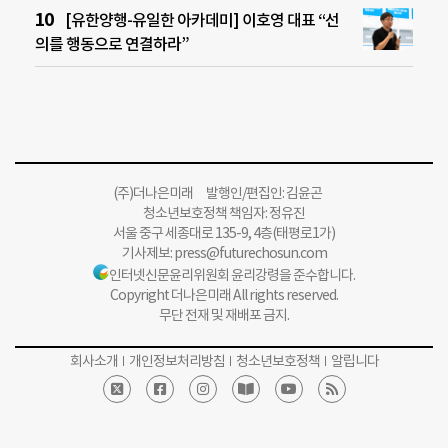
[유한양행-유일한 아카데미] 이호영 대표 “선
의를 행동으로 연결하라”
(주)더나은미래 발행인/편집인: 김윤곤
청소년보호정책 책임자: 정유진
서울 중구 세종대로 135-9, 4층(태평로1가)
기사제보:
press@futurechosun.com
인터넷신문윤리위원회 윤리강령을 준수합니다.
Copyright 더나은미래 All rights reserved.
무단 전재 및 재배포 금지.
회사소개
개인정보처리방침
청소년보호정책
알립니다