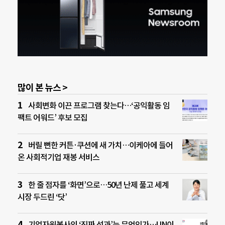
많이 본 뉴스 >
사회변화 이끈 프로그램 찾는다…‘공익활동 임
팩트 어워드’ 후보 모집
버릴 뻔한 커튼·쿠션에 새 가치…이케아에 들어
온 사회적기업 재봉 서비스
한 줄 점자를 ‘화면’으로…50년 난제 풀고 세계
시장 두드린 ‘닷’
기업자원봉사의 ‘진짜 성과’는 무엇인가…UN이