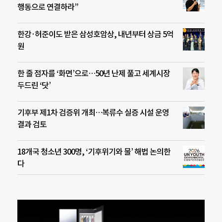
행동으로 연결하라”
한강·허준이도 받은 삼성호암상, 내년부터 상금 5억
원
한 줄 점자를 ‘화면’으로…50년 난제 풀고 세계시장
두드린 ‘닷’
기후부 제1차 검증위 개최…복류수 실증 시설 운영
결과 검토
18개국 청소년 300명, ‘기후위기와 물’ 해법 논의한
다