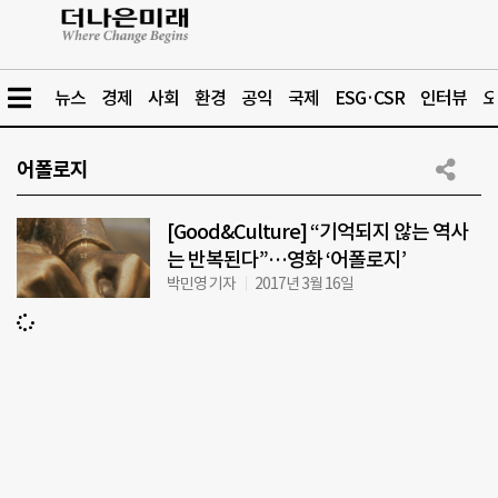
뉴스
경제
사회
환경
공익
국제
ESG·CSR
인터뷰
오
어폴로지
[Good&Culture] “기억되지 않는 역사
는 반복된다”…영화 ‘어폴로지’
박민영 기자
2017년 3월 16일