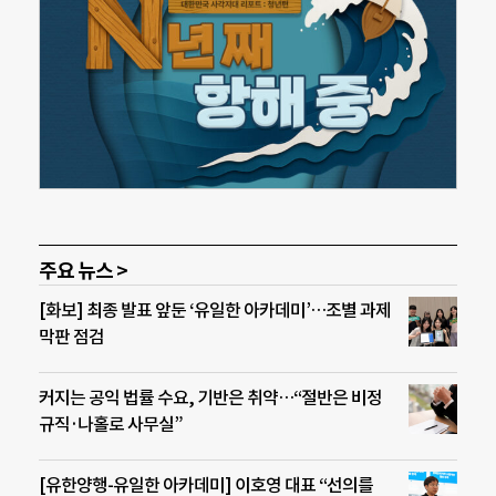
주요 뉴스 >
[화보] 최종 발표 앞둔 ‘유일한 아카데미’…조별 과제
막판 점검
커지는 공익 법률 수요, 기반은 취약…“절반은 비정
규직·나홀로 사무실”
[유한양행-유일한 아카데미] 이호영 대표 “선의를