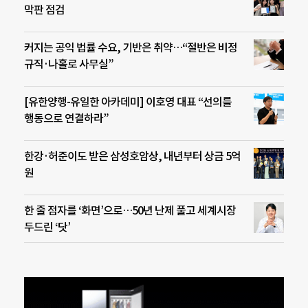
막판 점검
커지는 공익 법률 수요, 기반은 취약…“절반은 비정
규직·나홀로 사무실”
[유한양행-유일한 아카데미] 이호영 대표 “선의를
행동으로 연결하라”
한강·허준이도 받은 삼성호암상, 내년부터 상금 5억
원
한 줄 점자를 ‘화면’으로…50년 난제 풀고 세계시장
두드린 ‘닷’