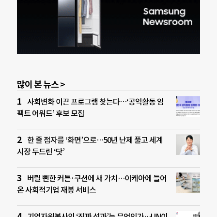
많이 본 뉴스 >
사회변화 이끈 프로그램 찾는다…‘공익활동 임
팩트 어워드’ 후보 모집
한 줄 점자를 ‘화면’으로…50년 난제 풀고 세계
시장 두드린 ‘닷’
버릴 뻔한 커튼·쿠션에 새 가치…이케아에 들어
온 사회적기업 재봉 서비스
기업자원봉사의 ‘진짜 성과’는 무엇인가…UN이