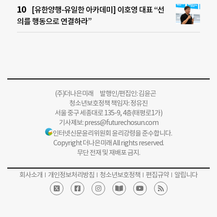
[유한양행-유일한 아카데미] 이호영 대표 “선
의를 행동으로 연결하라”
(주)더나은미래 발행인/편집인: 김윤곤
청소년보호정책 책임자: 정유진
서울 중구 세종대로 135-9, 4층(태평로1가)
기사제보:
press@futurechosun.com
인터넷신문윤리위원회 윤리강령을 준수합니다.
Copyright 더나은미래 All rights reserved.
무단 전재 및 재배포 금지.
회사소개
개인정보처리방침
청소년보호정책
편집규약
알립니다