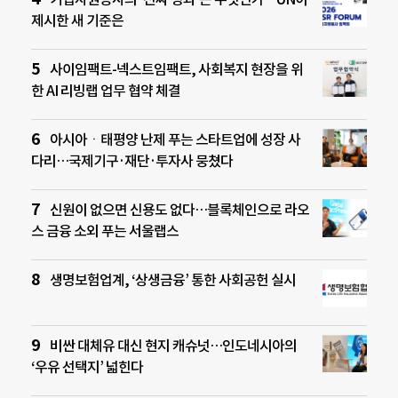
제시한 새 기준은
사이임팩트-넥스트임팩트, 사회복지 현장을 위
한 AI 리빙랩 업무 협약 체결
아시아ㆍ태평양 난제 푸는 스타트업에 성장 사
다리…국제기구·재단·투자사 뭉쳤다
신원이 없으면 신용도 없다…블록체인으로 라오
스 금융 소외 푸는 서울랩스
생명보험업계, ‘상생금융’ 통한 사회공헌 실시
비싼 대체유 대신 현지 캐슈넛…인도네시아의
‘우유 선택지’ 넓힌다