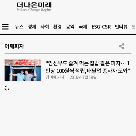
뉴스
경제
사회
환경
공익
국제
ESG·CSR
인터뷰
오
어깨피자
“임신부도 즐겨 먹는 집밥 같은 피자… 1
판당 100원씩 적립, 배달업 종사자 도와”
강미애 기자
2016년 7월 19일