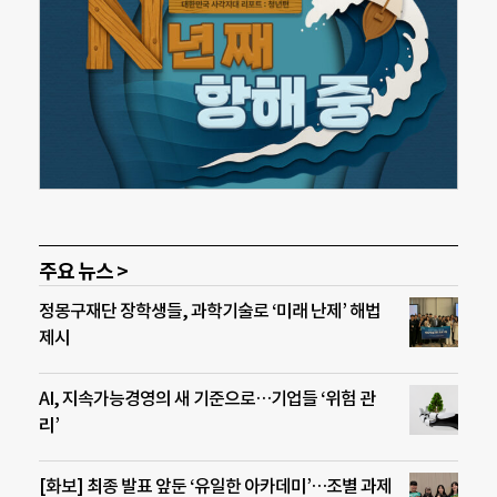
주요 뉴스 >
정몽구재단 장학생들, 과학기술로 ‘미래 난제’ 해법
제시
AI, 지속가능경영의 새 기준으로…기업들 ‘위험 관
리’
[화보] 최종 발표 앞둔 ‘유일한 아카데미’…조별 과제