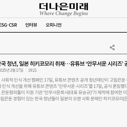
ESG·CSR
인터뷰
오피니언
국 청년, 일본 히키코모리 취재…유튜브 ‘안무서운 시리즈’ 
025년 2월 17일
19:21
 사회적 인식 개선 캠페인 17일, 유튜브 콘텐츠 공개 청년재단이 고립은둔
 인식 개선을 위해 유튜브 콘텐츠 ‘안무서운 시리즈’를 17일, 공식 론칭했다
 은둔형외톨이 지원 기관 ‘안무서운회사(대표 유승규)’가 제작에 참여한 
립은둔 경험이 있는 한국 청년들이 일본의 오랜 사회 문제인 히키코모리(
를 직접 취재한 내용을 담고 있다. 정식 론칭에 앞서 지난해 공개된 3편의
밖에서 일하는 법’, ‘대인기피증이 있는 사람들을 위한 곰손카페’, ‘히키
은 반응을 얻으며 후속편 제작에 대한 요청이 이어졌다. 이에 재단은 수개
난 7일 ‘후지산-죽음의 숲’ 편을 시작으로 총 6개의 에피소드를 재단 공식