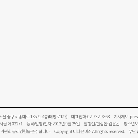
울 중구 세종대로 135-9, 4층(태평로1가) 대표전화: 02-732-7868 기사제보:
pre
울 아 02271 등록(발행)일자: 2012년 9월 25일 발행인/편집인: 김윤곤 청소년
위원회 윤리강령을 준수합니다.
Copyright 더나은미래 All rights reserved. 무