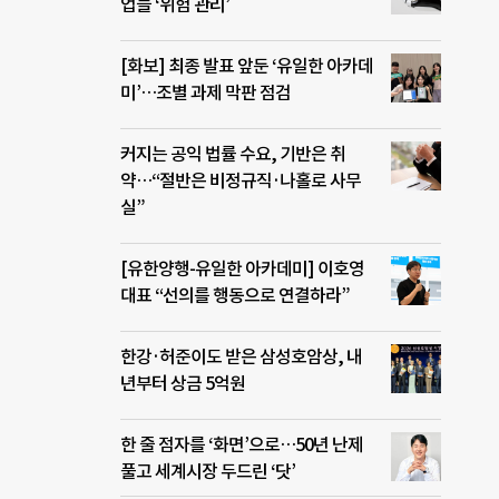
업들 ‘위험 관리’
[화보] 최종 발표 앞둔 ‘유일한 아카데
미’…조별 과제 막판 점검
커지는 공익 법률 수요, 기반은 취
약…“절반은 비정규직·나홀로 사무
실”
[유한양행-유일한 아카데미] 이호영
대표 “선의를 행동으로 연결하라”
한강·허준이도 받은 삼성호암상, 내
년부터 상금 5억원
한 줄 점자를 ‘화면’으로…50년 난제
풀고 세계시장 두드린 ‘닷’