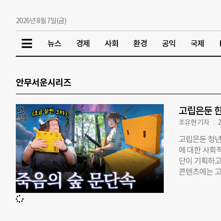
2026년 8월 7일(금)
뉴스
경제
사회
환경
공익
국제
안무서운시리즈
고립은둔 한
조유현 기자
2
고립은둔 청년
에 대한 사회적
단이 기획하고
콘텐츠에는 고
형외톨이) 이슈
‘히키코모리가 
대학교’가 좋
준비를 거쳐 지