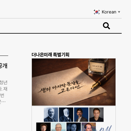
Korean
▼
Korean
▼
더나은미래 특별기획
공개
 청년
. 재
이번
은둔
 영상
코모리
월간의
 유튜