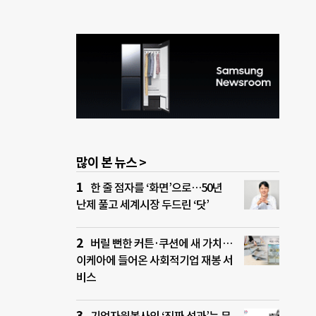
많이 본 뉴스 >
한 줄 점자를 ‘화면’으로…50년
난제 풀고 세계시장 두드린 ‘닷’
버릴 뻔한 커튼·쿠션에 새 가치…
이케아에 들어온 사회적기업 재봉 서
비스