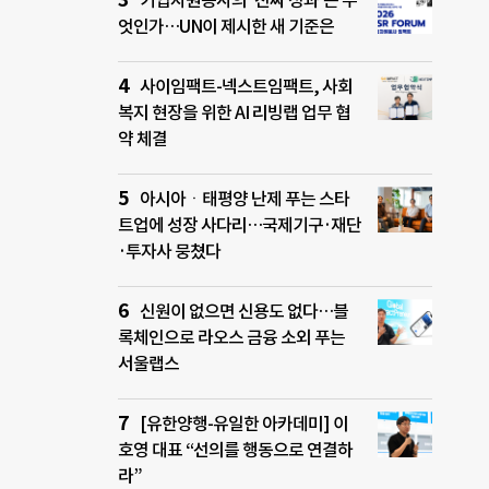
기업자원봉사의 ‘진짜 성과’는 무
엇인가…UN이 제시한 새 기준은
사이임팩트-넥스트임팩트, 사회
복지 현장을 위한 AI 리빙랩 업무 협
약 체결
아시아ㆍ태평양 난제 푸는 스타
트업에 성장 사다리…국제기구·재단
·투자사 뭉쳤다
신원이 없으면 신용도 없다…블
록체인으로 라오스 금융 소외 푸는
서울랩스
[유한양행-유일한 아카데미] 이
호영 대표 “선의를 행동으로 연결하
라”