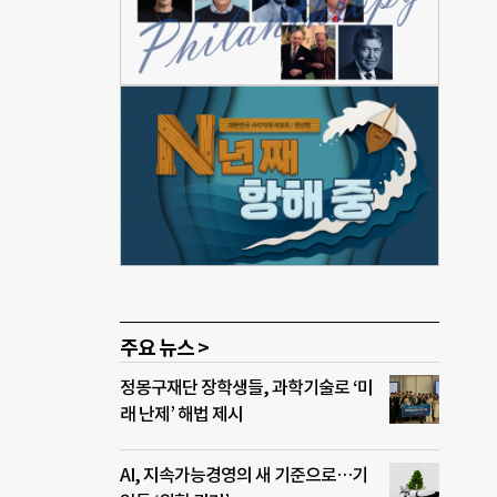
경험한
아가는
들의
이슈
코모
주희
 일
를 단
필요
주요 뉴스 >
정몽구재단 장학생들, 과학기술로 ‘미
래 난제’ 해법 제시
AI, 지속가능경영의 새 기준으로…기