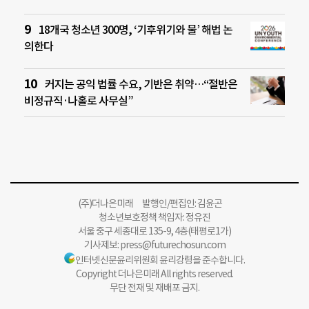
18개국 청소년 300명, ‘기후위기와 물’ 해법 논
의한다
커지는 공익 법률 수요, 기반은 취약…“절반은
비정규직·나홀로 사무실”
(주)더나은미래 발행인/편집인: 김윤곤
청소년보호정책 책임자: 정유진
서울 중구 세종대로 135-9, 4층(태평로1가)
기사제보:
press@futurechosun.com
인터넷신문윤리위원회 윤리강령을 준수합니다.
Copyright 더나은미래 All rights reserved.
무단 전재 및 재배포 금지.