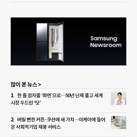
많이 본 뉴스 >
한 줄 점자를 ‘화면’으로…50년 난제 풀고 세계
시장 두드린 ‘닷’
버릴 뻔한 커튼·쿠션에 새 가치…이케아에 들어
온 사회적기업 재봉 서비스