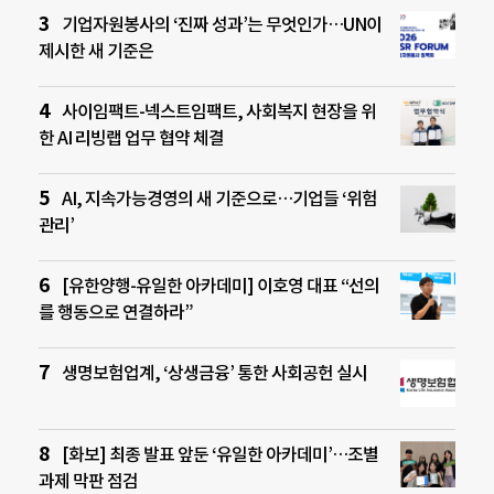
기업자원봉사의 ‘진짜 성과’는 무엇인가…UN이
제시한 새 기준은
사이임팩트-넥스트임팩트, 사회복지 현장을 위
한 AI 리빙랩 업무 협약 체결
AI, 지속가능경영의 새 기준으로…기업들 ‘위험
관리’
[유한양행-유일한 아카데미] 이호영 대표 “선의
를 행동으로 연결하라”
생명보험업계, ‘상생금융’ 통한 사회공헌 실시
[화보] 최종 발표 앞둔 ‘유일한 아카데미’…조별
과제 막판 점검