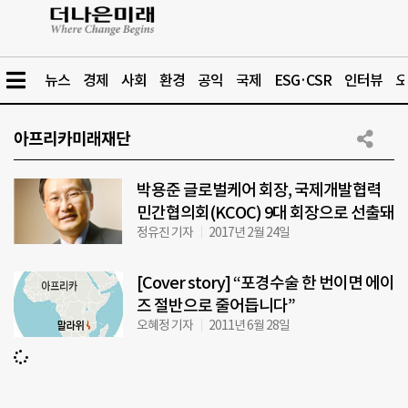
뉴스
경제
사회
환경
공익
국제
ESG·CSR
인터뷰
오
아프리카미래재단
박용준 글로벌케어 회장, 국제개발협력
민간협의회(KCOC) 9대 회장으로 선출돼
정유진 기자
2017년 2월 24일
[Cover story] “포경수술 한 번이면 에이
즈 절반으로 줄어듭니다”
오혜정 기자
2011년 6월 28일