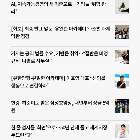
AI, 지속가능경영의 새 기준으로…기업들 ‘위험 관
리’
[화보] 최종 발표 앞둔 ‘유일한 아카데미’…조별 과제
막판 점검
커지는 공익 법률 수요, 기반은 취약…“절반은 비정
규직·나홀로 사무실”
[유한양행-유일한 아카데미] 이호영 대표 “선의를
행동으로 연결하라”
한강·허준이도 받은 삼성호암상, 내년부터 상금 5억
원
한 줄 점자를 ‘화면’으로…50년 난제 풀고 세계시장
두드린 ‘닷’