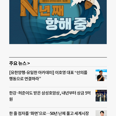
주요 뉴스 >
[유한양행-유일한 아카데미] 이호영 대표 “선의를
행동으로 연결하라”
한강·허준이도 받은 삼성호암상, 내년부터 상금 5억
원
한 줄 점자를 ‘화면’으로…50년 난제 풀고 세계시장