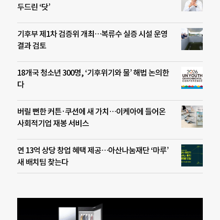
두드린 ‘닷’
기후부 제1차 검증위 개최…복류수 실증 시설 운영
결과 검토
18개국 청소년 300명, ‘기후위기와 물’ 해법 논의한
다
버릴 뻔한 커튼·쿠션에 새 가치…이케아에 들어온
사회적기업 재봉 서비스
연 13억 상당 창업 혜택 제공…아산나눔재단 ‘마루’
새 배치팀 찾는다