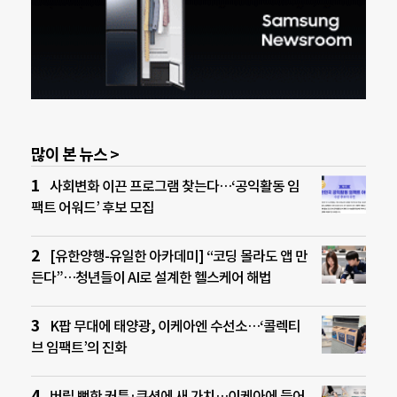
많이 본 뉴스 >
사회변화 이끈 프로그램 찾는다…‘공익활동 임
팩트 어워드’ 후보 모집
[유한양행-유일한 아카데미] “코딩 몰라도 앱 만
든다”…청년들이 AI로 설계한 헬스케어 해법
K팝 무대에 태양광, 이케아엔 수선소…‘콜렉티
브 임팩트’의 진화
버릴 뻔한 커튼·쿠션에 새 가치…이케아에 들어