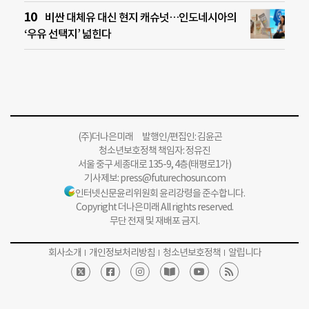
비싼 대체유 대신 현지 캐슈넛…인도네시아의
‘우유 선택지’ 넓힌다
(주)더나은미래 발행인/편집인: 김윤곤
청소년보호정책 책임자: 정유진
서울 중구 세종대로 135-9, 4층(태평로1가)
기사제보:
press@futurechosun.com
인터넷신문윤리위원회 윤리강령을 준수합니다.
Copyright 더나은미래 All rights reserved.
무단 전재 및 재배포 금지.
회사소개
개인정보처리방침
청소년보호정책
알립니다