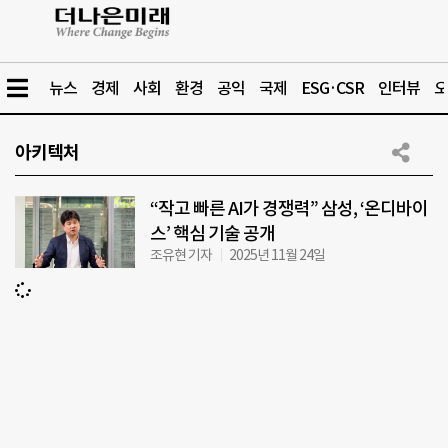
뉴스
경제
사회
환경
공익
국제
ESG·CSR
인터뷰
오
아키텍처
“작고 빠른 AI가 경쟁력” 삼성, ‘온디바이
스’ 핵심 기술 공개
조유현 기자
2025년 11월 24일