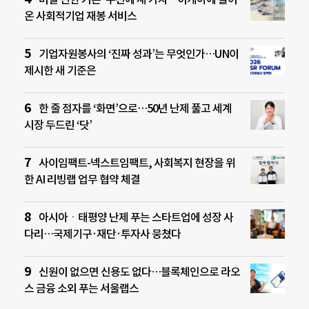
온 사회적기업 재봉 서비스
기업자원봉사의 ‘진짜 성과’는 무엇인가…UN이
제시한 새 기준은
한 줄 점자를 ‘화면’으로…50년 난제 풀고 세계
시장 두드린 ‘닷’
사이임팩트-넥스트임팩트, 사회복지 현장을 위
한 AI 리빙랩 업무 협약 체결
아시아ㆍ태평양 난제 푸는 스타트업에 성장 사
다리…국제기구·재단·투자사 뭉쳤다
신원이 없으면 신용도 없다…블록체인으로 라오
스 금융 소외 푸는 서울랩스