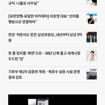
규직·나홀로 사무실”
[유한양행-유일한 아카데미] 이호영 대표 “선의를
행동으로 연결하라”
한강·허준이도 받은 삼성호암상, 내년부터 상금 5억
원
한 줄 점자를 ‘화면’으로…50년 난제 풀고 세계시장
두드린 ‘닷’
기후부 제1차 검증위 개최…복류수 실증 시설 운영
결과 검토