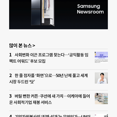
많이 본 뉴스 >
사회변화 이끈 프로그램 찾는다…‘공익활동 임
팩트 어워드’ 후보 모집
한 줄 점자를 ‘화면’으로…50년 난제 풀고 세계
시장 두드린 ‘닷’
버릴 뻔한 커튼·쿠션에 새 가치…이케아에 들어
온 사회적기업 재봉 서비스
기업자원봉사의 ‘진짜 성과’는 무엇인가…UN이