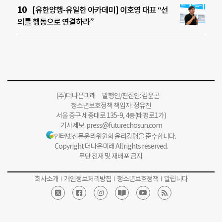
[유한양행-유일한 아카데미] 이호영 대표 “선
의를 행동으로 연결하라”
(주)더나은미래 발행인/편집인: 김윤곤
청소년보호정책 책임자: 정유진
서울 중구 세종대로 135-9, 4층(태평로1가)
기사제보:
press@futurechosun.com
인터넷신문윤리위원회 윤리강령을 준수합니다.
Copyright 더나은미래 All rights reserved.
무단 전재 및 재배포 금지.
회사소개
개인정보처리방침
청소년보호정책
알립니다