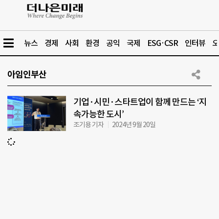
뉴스
경제
사회
환경
공익
국제
ESG·CSR
인터뷰
오
아임인부산
기업·시민·스타트업이 함께 만드는 ‘지
속가능한 도시’
조기용 기자
2024년 9월 20일