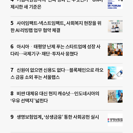
제시한 새 기준은
사이임팩트-넥스트임팩트, 사회복지 현장을 위
한 AI 리빙랩 업무 협약 체결
아시아ㆍ태평양 난제 푸는 스타트업에 성장 사
다리…국제기구·재단·투자사 뭉쳤다
신원이 없으면 신용도 없다…블록체인으로 라오
스 금융 소외 푸는 서울랩스
비싼 대체유 대신 현지 캐슈넛…인도네시아의
‘우유 선택지’ 넓힌다
생명보험업계, ‘상생금융’ 통한 사회공헌 실시