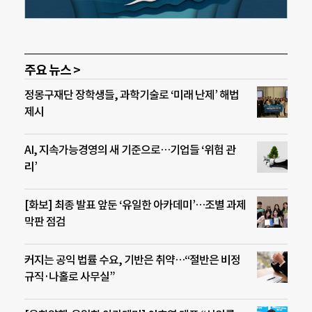
주요 뉴스 >
정몽구재단 장학생들, 과학기술로 ‘미래 난제’ 해법
제시
AI, 지속가능경영의 새 기준으로…기업들 ‘위험 관
리’
[화보] 최종 발표 앞둔 ‘유일한 아카데미’…조별 과제
막판 점검
커지는 공익 법률 수요, 기반은 취약…“절반은 비정
규직·나홀로 사무실”