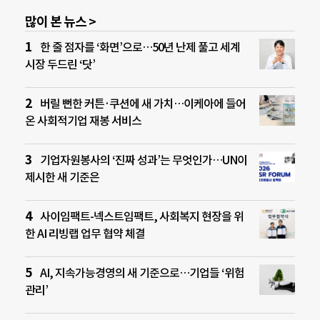
많이 본 뉴스 >
한 줄 점자를 ‘화면’으로…50년 난제 풀고 세계
시장 두드린 ‘닷’
버릴 뻔한 커튼·쿠션에 새 가치…이케아에 들어
온 사회적기업 재봉 서비스
기업자원봉사의 ‘진짜 성과’는 무엇인가…UN이
제시한 새 기준은
사이임팩트-넥스트임팩트, 사회복지 현장을 위
한 AI 리빙랩 업무 협약 체결
AI, 지속가능경영의 새 기준으로…기업들 ‘위험
관리’