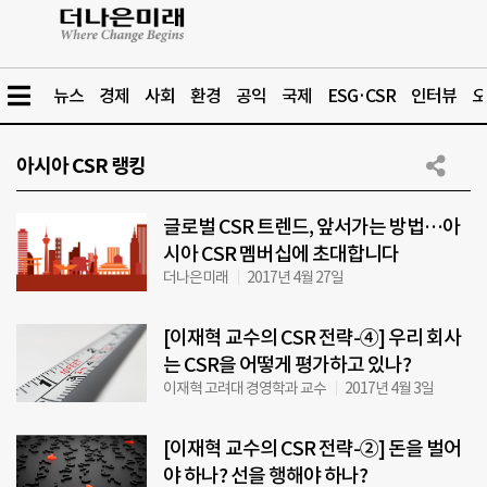
뉴스
경제
사회
환경
공익
국제
ESG·CSR
인터뷰
오
아시아 CSR 랭킹
글로벌 CSR 트렌드, 앞서가는 방법…아
시아 CSR 멤버십에 초대합니다
더나은미래
2017년 4월 27일
[이재혁 교수의 CSR 전략-④] 우리 회사
는 CSR을 어떻게 평가하고 있나?
이재혁 고려대 경영학과 교수
2017년 4월 3일
[이재혁 교수의 CSR 전략-②] 돈을 벌어
야 하나? 선을 행해야 하나?