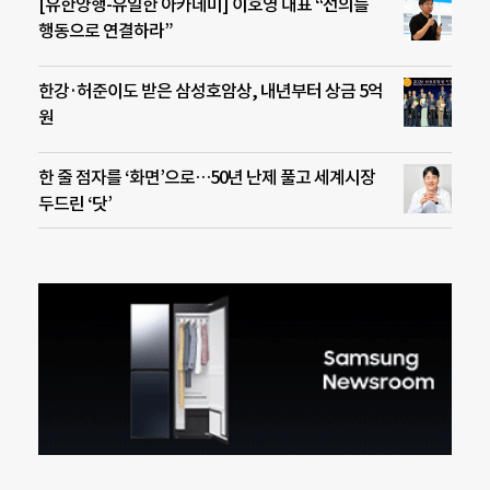
[유한양행-유일한 아카데미] 이호영 대표 “선의를
행동으로 연결하라”
한강·허준이도 받은 삼성호암상, 내년부터 상금 5억
원
한 줄 점자를 ‘화면’으로…50년 난제 풀고 세계시장
두드린 ‘닷’