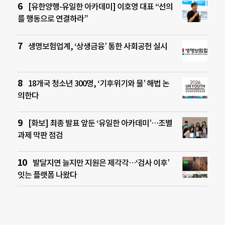
[유한양행-유일한 아카데미] 이호영 대표 “선의
를 행동으로 연결하라”
생명보험업계, ‘상생금융’ 통한 사회공헌 실시
18개국 청소년 300명, ‘기후위기와 물’ 해법 논
의한다
[화보] 최종 발표 앞둔 ‘유일한 아카데미’…조별
과제 막판 점검
발달지연 늘지만 지원은 제각각…‘검사 이후’
잇는 플랫폼 나왔다