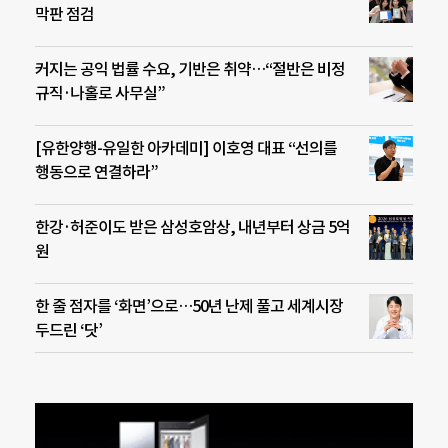
막판 점검
커지는 공익 법률 수요, 기반은 취약…“절반은 비정
규직·나홀로 사무실”
[유한양행-유일한 아카데미] 이호영 대표 “선의를
행동으로 연결하라”
한강·허준이도 받은 삼성호암상, 내년부터 상금 5억
원
한 줄 점자를 ‘화면’으로…50년 난제 풀고 세계시장
두드린 ‘닷’