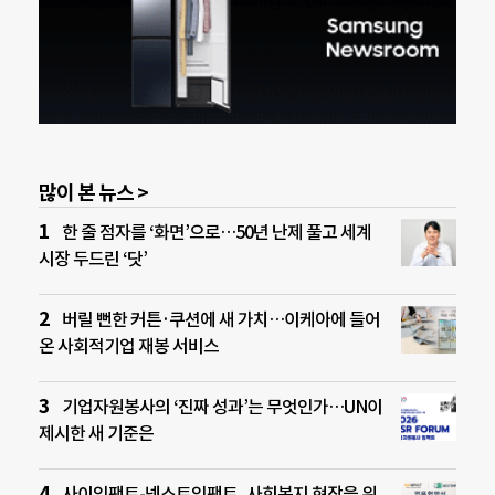
많이 본 뉴스 >
한 줄 점자를 ‘화면’으로…50년 난제 풀고 세계
시장 두드린 ‘닷’
버릴 뻔한 커튼·쿠션에 새 가치…이케아에 들어
온 사회적기업 재봉 서비스
기업자원봉사의 ‘진짜 성과’는 무엇인가…UN이
제시한 새 기준은
사이임팩트-넥스트임팩트, 사회복지 현장을 위