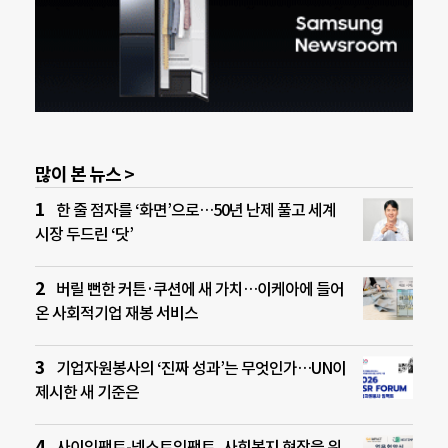
많이 본 뉴스 >
한 줄 점자를 ‘화면’으로…50년 난제 풀고 세계
시장 두드린 ‘닷’
버릴 뻔한 커튼·쿠션에 새 가치…이케아에 들어
온 사회적기업 재봉 서비스
기업자원봉사의 ‘진짜 성과’는 무엇인가…UN이
제시한 새 기준은
사이임팩트-넥스트임팩트, 사회복지 현장을 위