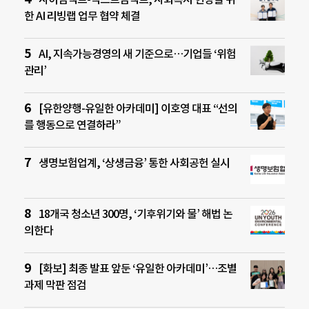
한 AI 리빙랩 업무 협약 체결
AI, 지속가능경영의 새 기준으로…기업들 ‘위험
관리’
[유한양행-유일한 아카데미] 이호영 대표 “선의
를 행동으로 연결하라”
생명보험업계, ‘상생금융’ 통한 사회공헌 실시
18개국 청소년 300명, ‘기후위기와 물’ 해법 논
의한다
[화보] 최종 발표 앞둔 ‘유일한 아카데미’…조별
과제 막판 점검