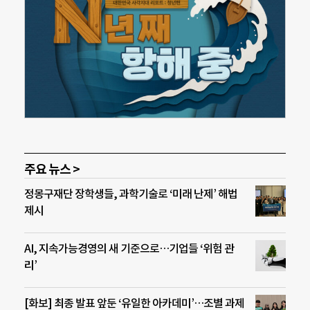
주요 뉴스 >
정몽구재단 장학생들, 과학기술로 ‘미래 난제’ 해법
제시
AI, 지속가능경영의 새 기준으로…기업들 ‘위험 관
리’
[화보] 최종 발표 앞둔 ‘유일한 아카데미’…조별 과제