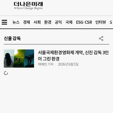
뉴스
경제
사회
환경
공익
국제
ESG·CSR
인터뷰
오
신율 감독
서울국제환경영화제 개막, 신진 감독 3인
이 그린 환경
채예빈 기자
2026년 6월 5일