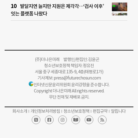
발달지연 늘지만 지원은 제각각…‘검사 이후’
잇는 플랫폼 나왔다
(주)더나은미래 발행인/편집인: 김윤곤
청소년보호정책 책임자: 정유진
서울 중구 세종대로 135-9, 4층(태평로1가)
기사제보:
press@futurechosun.com
인터넷신문윤리위원회 윤리강령을 준수합니다.
Copyright 더나은미래 All rights reserved.
무단 전재 및 재배포 금지.
회사소개
개인정보처리방침
청소년보호정책
편집규약
알립니다