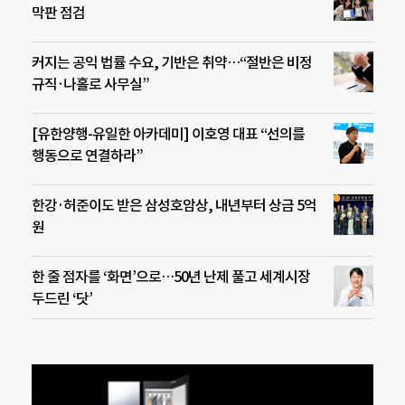
막판 점검
커지는 공익 법률 수요, 기반은 취약…“절반은 비정
규직·나홀로 사무실”
[유한양행-유일한 아카데미] 이호영 대표 “선의를
행동으로 연결하라”
한강·허준이도 받은 삼성호암상, 내년부터 상금 5억
원
한 줄 점자를 ‘화면’으로…50년 난제 풀고 세계시장
두드린 ‘닷’