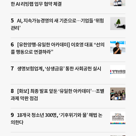
한 AI 리빙랩 업무 협약 체결
AI, 지속가능경영의 새 기준으로…기업들 ‘위험
관리’
[유한양행-유일한 아카데미] 이호영 대표 “선의
를 행동으로 연결하라”
생명보험업계, ‘상생금융’ 통한 사회공헌 실시
[화보] 최종 발표 앞둔 ‘유일한 아카데미’…조별
과제 막판 점검
18개국 청소년 300명, ‘기후위기와 물’ 해법 논
의한다