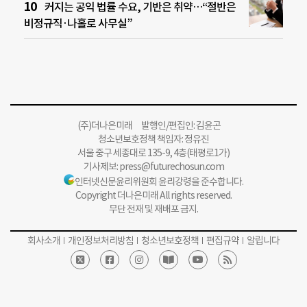
커지는 공익 법률 수요, 기반은 취약…“절반은
비정규직·나홀로 사무실”
(주)더나은미래 발행인/편집인: 김윤곤
청소년보호정책 책임자: 정유진
서울 중구 세종대로 135-9, 4층(태평로1가)
기사제보:
press@futurechosun.com
인터넷신문윤리위원회 윤리강령을 준수합니다.
Copyright 더나은미래 All rights reserved.
무단 전재 및 재배포 금지.
회사소개
개인정보처리방침
청소년보호정책
편집규약
알립니다