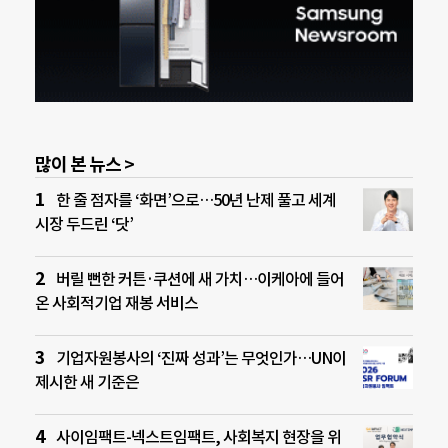
많이 본 뉴스 >
한 줄 점자를 ‘화면’으로…50년 난제 풀고 세계
시장 두드린 ‘닷’
버릴 뻔한 커튼·쿠션에 새 가치…이케아에 들어
온 사회적기업 재봉 서비스
기업자원봉사의 ‘진짜 성과’는 무엇인가…UN이
제시한 새 기준은
사이임팩트-넥스트임팩트, 사회복지 현장을 위