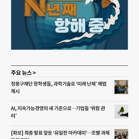
주요 뉴스 >
정몽구재단 장학생들, 과학기술로 ‘미래 난제’ 해법
제시
AI, 지속가능경영의 새 기준으로…기업들 ‘위험 관
리’
[화보] 최종 발표 앞둔 ‘유일한 아카데미’…조별 과제