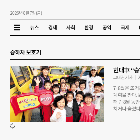
2026년 8월 7일(금)
뉴스
경제
사회
환경
공익
국제
승하차 보호기
현대車 “승
고대권 기자
2
7·8월은 뜨
계획을 짠다.
해 7·8월 동
치거나 숨졌다.
통사고 사상자는 
은 어린이 교
현대자동차그룹
안전생활실천시