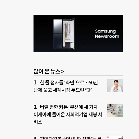
많이 본 뉴스 >
한 줄 점자를 ‘화면’으로…50년
난제 풀고 세계시장 두드린 ‘닷’
버릴 뻔한 커튼·쿠션에 새 가치…
이케아에 들어온 사회적기업 재봉 서
비스