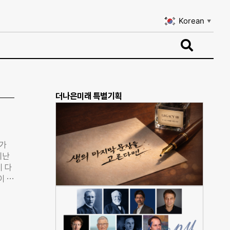
Korean
▼
Korean
▼
더나은미래 특별기획
휴가
지난
이 다
이 교
·8월
다.
,
. 이