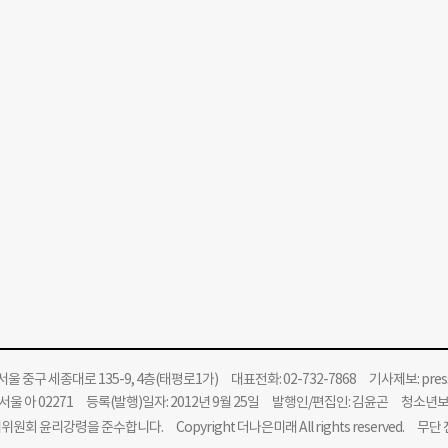
울 중구 세종대로 135-9, 4층(태평로1가) 대표전화: 02-732-7868 기사제보:
pre
울 아 02271 등록(발행)일자: 2012년 9월 25일 발행인/편집인: 김윤곤 청소년
위원회 윤리강령을 준수합니다.
Copyright 더나은미래 All rights reserved. 무