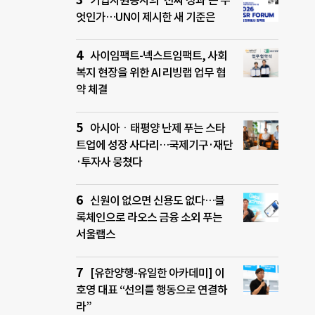
기업자원봉사의 ‘진짜 성과’는 무
엇인가…UN이 제시한 새 기준은
사이임팩트-넥스트임팩트, 사회
복지 현장을 위한 AI 리빙랩 업무 협
약 체결
아시아ㆍ태평양 난제 푸는 스타
트업에 성장 사다리…국제기구·재단
·투자사 뭉쳤다
신원이 없으면 신용도 없다…블
록체인으로 라오스 금융 소외 푸는
서울랩스
[유한양행-유일한 아카데미] 이
호영 대표 “선의를 행동으로 연결하
라”