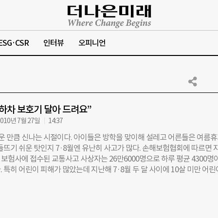
ESG·CSR
인터뷰
오피니언
하차 보호기 달아 드려요”
010년 7월 27일
14:37
거운 만큼 신나는 시절이다. 아이들은 방학을 맞이해 설레고 어른들은 여름
 들뜨기 쉬운 탓인지 7·8월엔 유난히 사고가 많다. 손해보험협회에 따르면 
안 보험사에 접수된 교통사고 사상자는 26만6000명으로 하루 평균 4300명
 특히 어린이 피해가 많았는데 지난해 7·8월 두 달 사이에 10살 미만 어린
각각 7493명, 9244명이다. 2009년 연간 월평균 사상자 수는 6889명. 7
통사고가 집중되는 시기로 어린이 안전에 유난히 관심을 기울여야 하는 달이
은 올바른 교통문화 정착과 아이들의 안전한 이동을 위해 보건복지가족부
민연합과 함께 ‘천사의 날개―1004개 달아주기’ 캠페인을 시행하고 있다