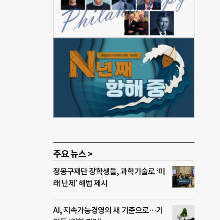
양의
는 효
관심
록별
사의
니
 번
주요 뉴스 >
정몽구재단 장학생들, 과학기술로 ‘미
래 난제’ 해법 제시
AI, 지속가능경영의 새 기준으로…기