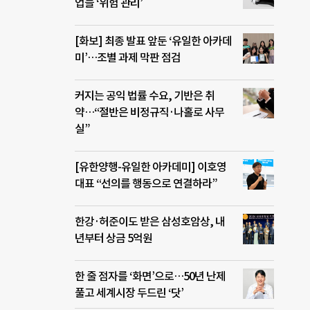
업들 ‘위험 관리’
[화보] 최종 발표 앞둔 ‘유일한 아카데
미’…조별 과제 막판 점검
커지는 공익 법률 수요, 기반은 취
약…“절반은 비정규직·나홀로 사무
실”
[유한양행-유일한 아카데미] 이호영
대표 “선의를 행동으로 연결하라”
한강·허준이도 받은 삼성호암상, 내
년부터 상금 5억원
한 줄 점자를 ‘화면’으로…50년 난제
풀고 세계시장 두드린 ‘닷’