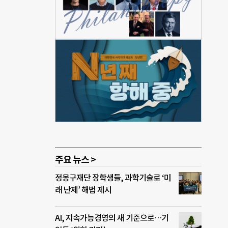
 제
력 향
나
품을
할인
웨이
의자
 특
록 연
주요 뉴스 >
정몽구재단 장학생들, 과학기술로 ‘미
래 난제’ 해법 제시
AI, 지속가능경영의 새 기준으로…기