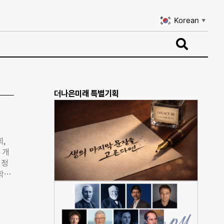
Korean
▼
Korean
▼
더나은미래 특별기획
,
 개
 정
학계,
주제로
치 페
지자체
체를