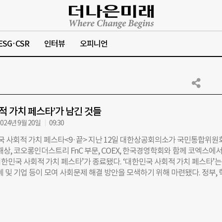
ESG·CSR
인터뷰
오피니언
회적 가치 페스타’가 남긴 것들
024년 9월 20일
09:30
국 사회적 가치 페스타<9·끝> 지난 12일 대한상공회의소가 국민통합위원회
대해상, 코오롱인더스트리 FnC 부문, COEX, 한국경영학회와 함께 코엑스에서
대한민국 사회적 가치 페스타’가 종료됐다. ‘대한민국 사회적 가치 페스타’는
계 및 기업 등이 모여 사회문제 해결 방안을 모색하기 위해 마련됐다. 정부, 
00여 곳이 참가했으며 지속 가능한 ▲사회 ▲생활 ▲협력 ▲환경 네 가지 
의 부스가 운영됐다. 부스를 돌고 나니 어느새 양손이 무거워졌다. 사회적 가
가방에 남긴 것을 모아봤다. ① 기업 및 단체 소개 리플렛 기업 및 정부, 
와 임팩트 생태계가 모두 모여 협력과 교류하는 행사인 만큼 부스마다 단