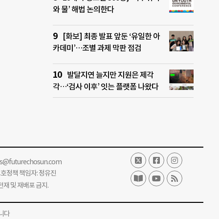
와 물’ 해법 논의한다
[화보] 최종 발표 앞둔 ‘유일한 아
카데미’…조별 과제 막판 점검
발달지연 늘지만 지원은 제각
각…‘검사 이후’ 잇는 플랫폼 나왔다
ss@futurechosun.com
보호정책 책임자: 정유진
단 전재 및 재배포 금지.
니다