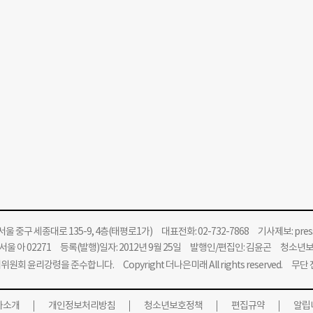
울 중구 세종대로 135-9, 4층(태평로1가) 대표전화: 02-732-7868 기사제보:
pre
울 아 02271 등록(발행)일자: 2012년 9월 25일 발행인/편집인: 김윤곤 청소년
위원회 윤리강령을 준수합니다.
Copyright 더나은미래 All rights reserved. 무
사소개
개인정보처리방침
청소년보호정책
편집규약
알립