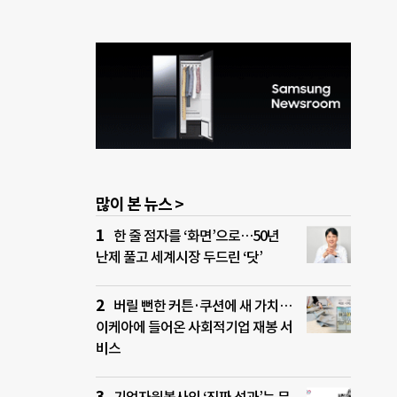
많이 본 뉴스 >
한 줄 점자를 ‘화면’으로…50년
난제 풀고 세계시장 두드린 ‘닷’
버릴 뻔한 커튼·쿠션에 새 가치…
이케아에 들어온 사회적기업 재봉 서
비스