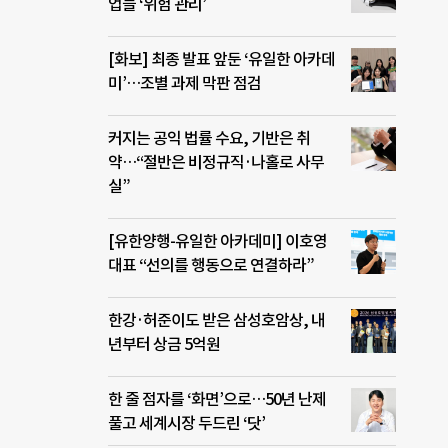
업들 ‘위험 관리’
[화보] 최종 발표 앞둔 ‘유일한 아카데
미’…조별 과제 막판 점검
커지는 공익 법률 수요, 기반은 취
약…“절반은 비정규직·나홀로 사무
실”
[유한양행-유일한 아카데미] 이호영
대표 “선의를 행동으로 연결하라”
한강·허준이도 받은 삼성호암상, 내
년부터 상금 5억원
한 줄 점자를 ‘화면’으로…50년 난제
풀고 세계시장 두드린 ‘닷’