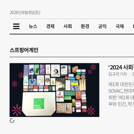
2026년 8월 8일(토)
뉴스
경제
사회
환경
공익
국제
스프링어게인
‘2024 사
김규리 기자
2
제1회 대한민
SOVAC, 현
최한 ‘제1회 
부와 민간, 학
기관·단체 2
총 110여 개
스타가 기자의 
부터 소셜섹터