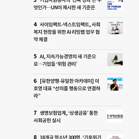
기업자원봉사의 ‘진짜 성과’는 무
엇인가…UN이 제시한 새 기준은
사이임팩트-넥스트임팩트, 사회
복지 현장을 위한 AI 리빙랩 업무 협
약 체결
AI, 지속가능경영의 새 기준으
로…기업들 ‘위험 관리’
[유한양행-유일한 아카데미] 이
호영 대표 “선의를 행동으로 연결하
라”
생명보험업계, ‘상생금융’ 통한
사회공헌 실시
18개국 청소년 300명, ‘기후위기