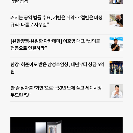
막판 점검
커지는 공익 법률 수요, 기반은 취약…“절반은 비정
규직·나홀로 사무실”
[유한양행-유일한 아카데미] 이호영 대표 “선의를
행동으로 연결하라”
한강·허준이도 받은 삼성호암상, 내년부터 상금 5억
원
한 줄 점자를 ‘화면’으로…50년 난제 풀고 세계시장
두드린 ‘닷’