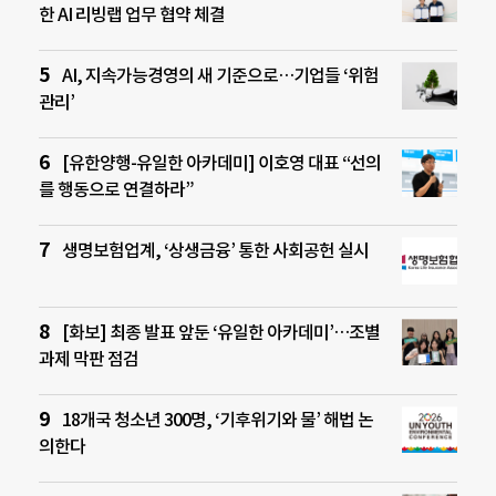
한 AI 리빙랩 업무 협약 체결
AI, 지속가능경영의 새 기준으로…기업들 ‘위험
관리’
[유한양행-유일한 아카데미] 이호영 대표 “선의
를 행동으로 연결하라”
생명보험업계, ‘상생금융’ 통한 사회공헌 실시
[화보] 최종 발표 앞둔 ‘유일한 아카데미’…조별
과제 막판 점검
18개국 청소년 300명, ‘기후위기와 물’ 해법 논
의한다