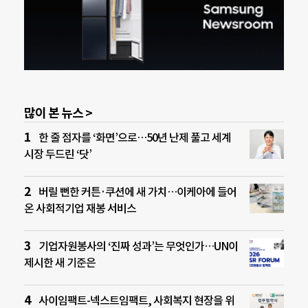
많이 본 뉴스 >
한 줄 점자를 ‘화면’으로…50년 난제 풀고 세계
시장 두드린 ‘닷’
버릴 뻔한 커튼·쿠션에 새 가치…이케아에 들어
온 사회적기업 재봉 서비스
기업자원봉사의 ‘진짜 성과’는 무엇인가…UN이
제시한 새 기준은
사이임팩트-넥스트임팩트, 사회복지 현장을 위