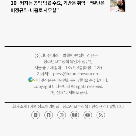
커지는 공익 법률 수요, 기반은 취약…“절반은
비정규직·나홀로 사무실”
(주)더나은미래 발행인/편집인: 김윤곤
청소년보호정책 책임자: 정유진
서울 중구 세종대로 135-9, 4층(태평로1가)
기사제보:
press@futurechosun.com
인터넷신문윤리위원회 윤리강령을 준수합니다.
Copyright 더나은미래 All rights reserved.
무단 전재 및 재배포 금지.
회사소개
개인정보처리방침
청소년보호정책
편집규약
알립니다