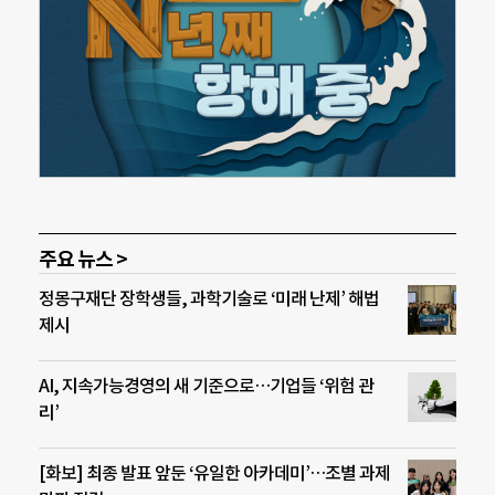
주요 뉴스 >
정몽구재단 장학생들, 과학기술로 ‘미래 난제’ 해법
제시
AI, 지속가능경영의 새 기준으로…기업들 ‘위험 관
리’
[화보] 최종 발표 앞둔 ‘유일한 아카데미’…조별 과제