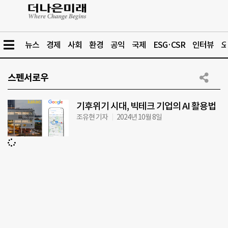
뉴스
경제
사회
환경
공익
국제
ESG·CSR
인터뷰
오
스펜서로우
기후위기 시대, 빅테크 기업의 AI 활용법
조유현 기자
2024년 10월 8일