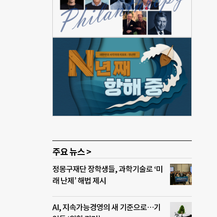
접 감
다.
온실
회원
지원
진행
반도체
이기
 말
주요 뉴스 >
정몽구재단 장학생들, 과학기술로 ‘미
래 난제’ 해법 제시
AI, 지속가능경영의 새 기준으로…기