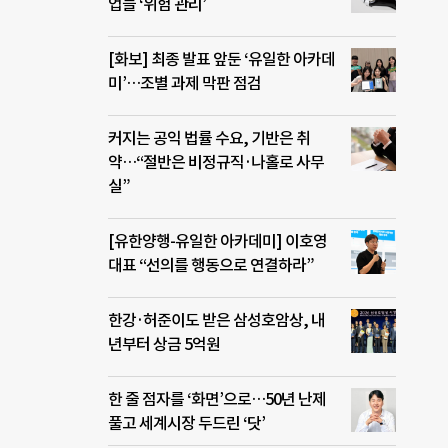
업들 ‘위험 관리’
[화보] 최종 발표 앞둔 ‘유일한 아카데
미’…조별 과제 막판 점검
커지는 공익 법률 수요, 기반은 취
약…“절반은 비정규직·나홀로 사무
실”
[유한양행-유일한 아카데미] 이호영
대표 “선의를 행동으로 연결하라”
한강·허준이도 받은 삼성호암상, 내
년부터 상금 5억원
한 줄 점자를 ‘화면’으로…50년 난제
풀고 세계시장 두드린 ‘닷’