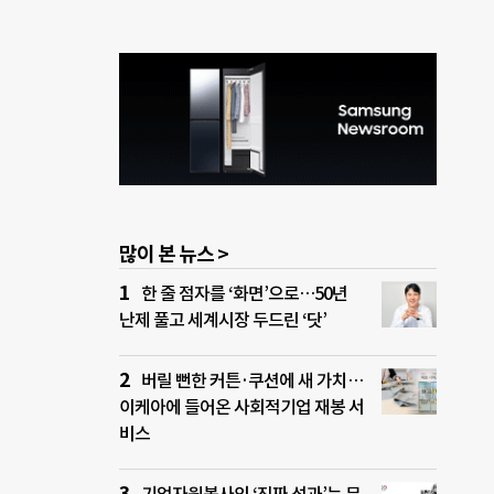
많이 본 뉴스 >
한 줄 점자를 ‘화면’으로…50년
난제 풀고 세계시장 두드린 ‘닷’
버릴 뻔한 커튼·쿠션에 새 가치…
이케아에 들어온 사회적기업 재봉 서
비스