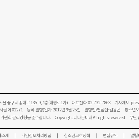
울 중구 세종대로 135-9, 4층(태평로1가) 대표전화: 02-732-7868 기사제보:
pre
울 아 02271 등록(발행)일자: 2012년 9월 25일 발행인/편집인: 김윤곤 청소년
위원회 윤리강령을 준수합니다.
Copyright 더나은미래 All rights reserved. 무
사소개
개인정보처리방침
청소년보호정책
편집규약
알립