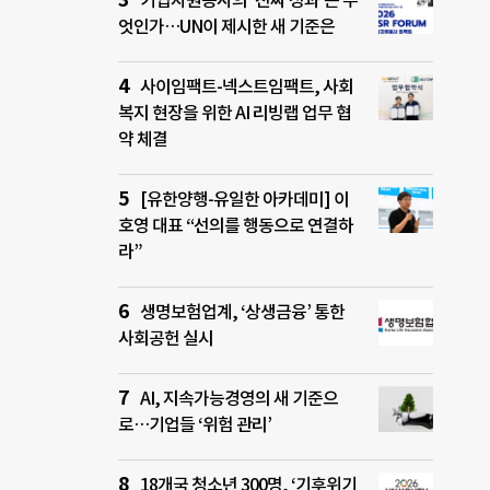
기업자원봉사의 ‘진짜 성과’는 무
엇인가…UN이 제시한 새 기준은
사이임팩트-넥스트임팩트, 사회
복지 현장을 위한 AI 리빙랩 업무 협
약 체결
[유한양행-유일한 아카데미] 이
호영 대표 “선의를 행동으로 연결하
라”
생명보험업계, ‘상생금융’ 통한
사회공헌 실시
AI, 지속가능경영의 새 기준으
로…기업들 ‘위험 관리’
18개국 청소년 300명, ‘기후위기