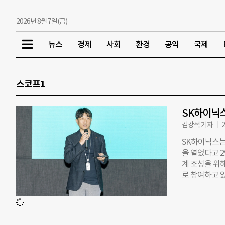
2026년 8월 7일(금)
뉴스
경제
사회
환경
공익
국제
스코프1
SK하이닉스
김강석 기자
2
SK하이닉스는 
을 열었다고 
계 조성을 위
로 참여하고 
등 28개 회원
표했다. 이들
배출량의 50
코프 전 영역