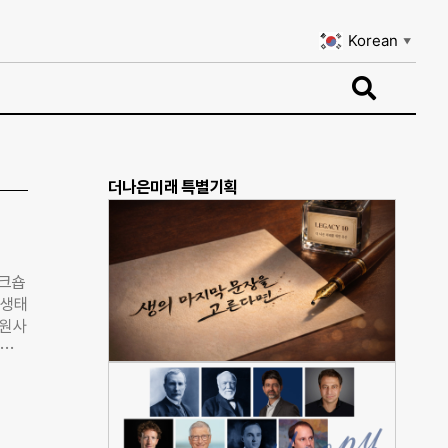
Korean
▼
Korean
▼
더나은미래 특별기획
워크숍
 생태
회원사
브레인
 발
자재
 스
화지