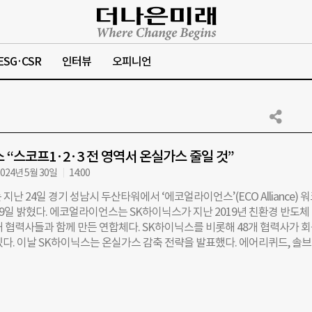
ESG·CSR
인터뷰
오피니언
 “스코프1·2·3 전 영역서 온실가스 줄일 것”
024년 5월 30일
14:00
지난 24일 경기 성남시 두산타워에서 ‘에코얼라이언스’(ECO Alliance) 
29일 밝혔다. 에코얼라이언스는 SK하이닉스가 지난 2019년 친환경 반도체
해 협력사들과 함께 만든 연합체다. SK하이닉스를 비롯해 48개 협력사가 
있다. 이날 SK하이닉스는 온실가스 감축 전략을 발표했다. 에어리퀴드, 솔
사도 재생에너지 사용, 에너지 절감 및 자원 재활용을 통한 개별 감축 목표를
 회원사의 지난해 온실가스 배출량 규모는 SK하이닉스 스코프3 주요 원부
% 수준이다. SK하이닉스는 최근 3년간의 에코얼라이언스 활동을 돌아보고
에서의 온실가스 저감 계획을 밝혔다. 스코프1 배출량은 ▲저(低) 지구온난