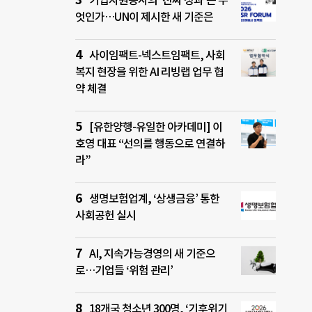
기업자원봉사의 ‘진짜 성과’는 무
엇인가…UN이 제시한 새 기준은
사이임팩트-넥스트임팩트, 사회
복지 현장을 위한 AI 리빙랩 업무 협
약 체결
[유한양행-유일한 아카데미] 이
호영 대표 “선의를 행동으로 연결하
라”
생명보험업계, ‘상생금융’ 통한
사회공헌 실시
AI, 지속가능경영의 새 기준으
로…기업들 ‘위험 관리’
18개국 청소년 300명, ‘기후위기