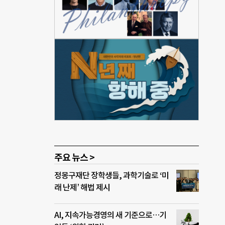
델을
 친
지정
 중
단
고 있
나라
요건,
립센
지
주요 뉴스 >
정몽구재단 장학생들, 과학기술로 ‘미
래 난제’ 해법 제시
AI, 지속가능경영의 새 기준으로…기