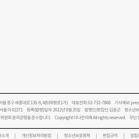
울 중구 세종대로 135-9, 4층(태평로1가) 대표전화: 02-732-7868 기사제보:
pre
울 아 02271 등록(발행)일자: 2012년 9월 25일 발행인/편집인: 김윤곤 청소년
위원회 윤리강령을 준수합니다.
Copyright 더나은미래 All rights reserved. 무
사소개
개인정보처리방침
청소년보호정책
편집규약
알립