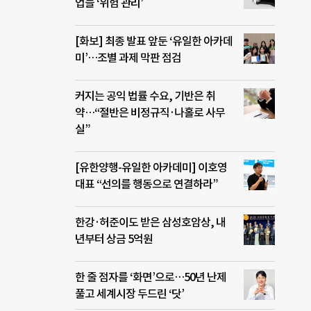
업들 ‘위험 관리’
[화보] 최종 발표 앞둔 ‘유일한 아카데
미’…조별 과제 막판 점검
커지는 공익 법률 수요, 기반은 취
약…“절반은 비정규직·나홀로 사무
실”
[유한양행-유일한 아카데미] 이호영
대표 “선의를 행동으로 연결하라”
한강·허준이도 받은 삼성호암상, 내
년부터 상금 5억원
한 줄 점자를 ‘화면’으로…50년 난제
풀고 세계시장 두드린 ‘닷’