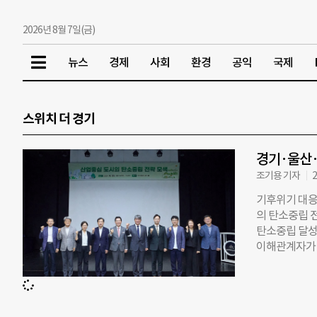
2026년 8월 7일(금)
뉴스
경제
사회
환경
공익
국제
스위치 더 경기
경기·울산·
조기용 기자
2
기후위기 대응
의 탄소중립 전
탄소중립 달성
이해관계자가 
RE100 추
전략으로 ‘스위치
년 경기도가 
경기도 에너지산