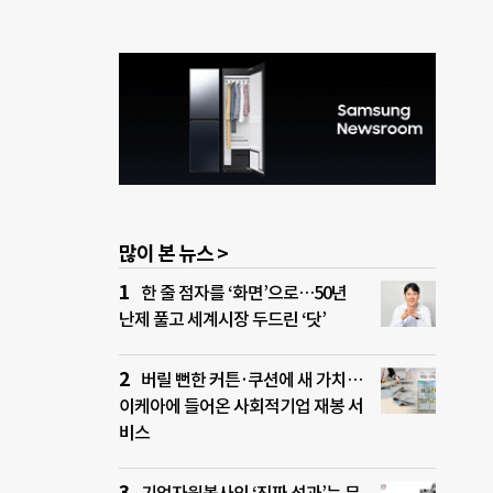
많이 본 뉴스 >
한 줄 점자를 ‘화면’으로…50년
난제 풀고 세계시장 두드린 ‘닷’
버릴 뻔한 커튼·쿠션에 새 가치…
이케아에 들어온 사회적기업 재봉 서
비스