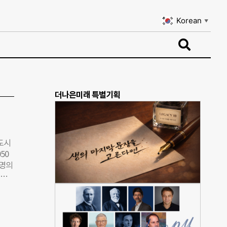
Korean
▼
Korean
▼
더나은미래 특별기획
도시
50
 명의
대응
23
연지
기업