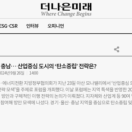
ESG·CSR
인터뷰
오피니언
충남… 산업중심 도시의 ‘탄소중립’ 전략은?
024년 9월 26일
14:00
·에너지전환 지방정부협의회가 지난 23일 아산 모나밸리에서 ‘산업중심 
략 모색’을 주제로 포럼을 개최했다. 이날 포럼에는 지역 특색을 반영한 20
 방안과 구체적인 이행 전략의 논의가 이뤄졌다. 지자체와 산업계 등 90여
참여해 방안 모색에 나섰다. 경기·울산·충남 지역을 중심으로 탄소중립 및
진 사례와 지자체 기후위기 대응 성과와 현안이 공유됐다. 경기도는 기후위기 
 더 경기(switch the 경기)’ 프로젝트를 소개했다. ‘스위치 더 경기’는 20
발표한 전략으로 2030년까지 온실가스를 40% 감축하겠다는 계획이다. 김
업과장은 “단계적으로 ‘경기RE100 특구’를 조성하고 글로벌 RE100 