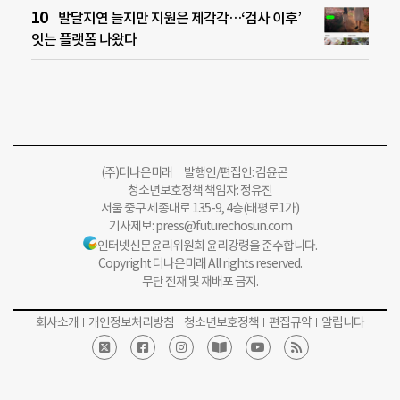
발달지연 늘지만 지원은 제각각…‘검사 이후’
잇는 플랫폼 나왔다
(주)더나은미래 발행인/편집인: 김윤곤
청소년보호정책 책임자: 정유진
서울 중구 세종대로 135-9, 4층(태평로1가)
기사제보:
press@futurechosun.com
인터넷신문윤리위원회 윤리강령을 준수합니다.
Copyright 더나은미래 All rights reserved.
무단 전재 및 재배포 금지.
회사소개
개인정보처리방침
청소년보호정책
편집규약
알립니다