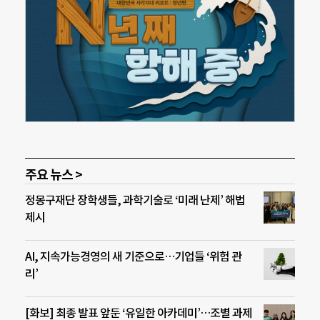
주요 뉴스 >
정몽구재단 장학생들, 과학기술로 ‘미래 난제’ 해법
제시
AI, 지속가능경영의 새 기준으로…기업들 ‘위험 관
리’
[화보] 최종 발표 앞둔 ‘유일한 아카데미’…조별 과제