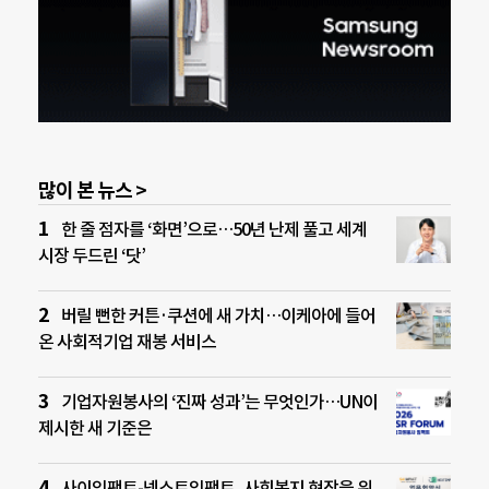
많이 본 뉴스 >
한 줄 점자를 ‘화면’으로…50년 난제 풀고 세계
시장 두드린 ‘닷’
버릴 뻔한 커튼·쿠션에 새 가치…이케아에 들어
온 사회적기업 재봉 서비스
기업자원봉사의 ‘진짜 성과’는 무엇인가…UN이
제시한 새 기준은
사이임팩트-넥스트임팩트, 사회복지 현장을 위