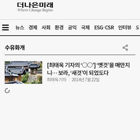
뉴스
경제
사회
환경
공익
국제
ESG·CSR
인터뷰
오
수유화개
[최태욱 기자의 ‘○○’] ‘옛것’을 매만지
니… 보라, ‘새것’이 되었도다
최태욱 기자
2014년 7월 22일