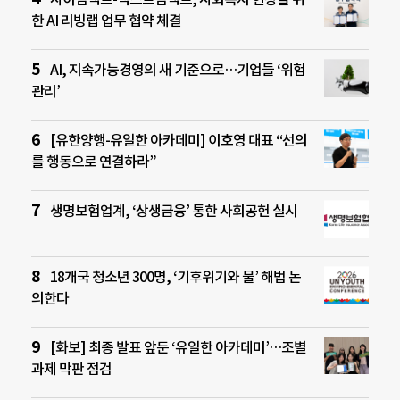
한 AI 리빙랩 업무 협약 체결
AI, 지속가능경영의 새 기준으로…기업들 ‘위험
관리’
[유한양행-유일한 아카데미] 이호영 대표 “선의
를 행동으로 연결하라”
생명보험업계, ‘상생금융’ 통한 사회공헌 실시
18개국 청소년 300명, ‘기후위기와 물’ 해법 논
의한다
[화보] 최종 발표 앞둔 ‘유일한 아카데미’…조별
과제 막판 점검