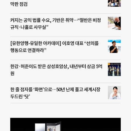
막판 점검
커지는 공익 법률 수요, 기반은 취약…“절반은 비정
규직·나홀로 사무실”
[유한양행-유일한 아카데미] 이호영 대표 “선의를
행동으로 연결하라”
한강·허준이도 받은 삼성호암상, 내년부터 상금 5억
원
한 줄 점자를 ‘화면’으로…50년 난제 풀고 세계시장
두드린 ‘닷’