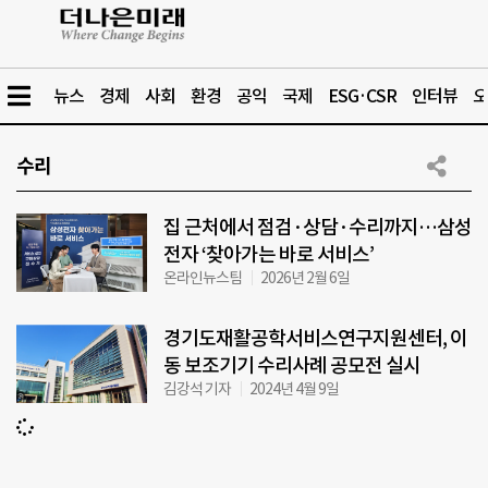
뉴스
경제
사회
환경
공익
국제
ESG·CSR
인터뷰
오
수리
집 근처에서 점검·상담·수리까지…삼성
전자 ‘찾아가는 바로 서비스’
온라인뉴스팀
2026년 2월 6일
경기도재활공학서비스연구지원센터, 이
동 보조기기 수리사례 공모전 실시
김강석 기자
2024년 4월 9일