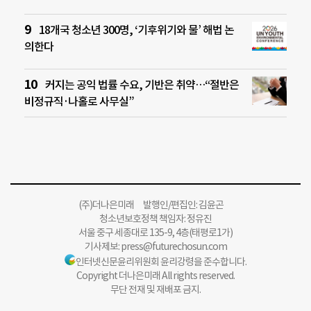
18개국 청소년 300명, ‘기후위기와 물’ 해법 논
의한다
커지는 공익 법률 수요, 기반은 취약…“절반은
비정규직·나홀로 사무실”
(주)더나은미래 발행인/편집인: 김윤곤
청소년보호정책 책임자: 정유진
서울 중구 세종대로 135-9, 4층(태평로1가)
기사제보:
press@futurechosun.com
인터넷신문윤리위원회 윤리강령을 준수합니다.
Copyright 더나은미래 All rights reserved.
무단 전재 및 재배포 금지.