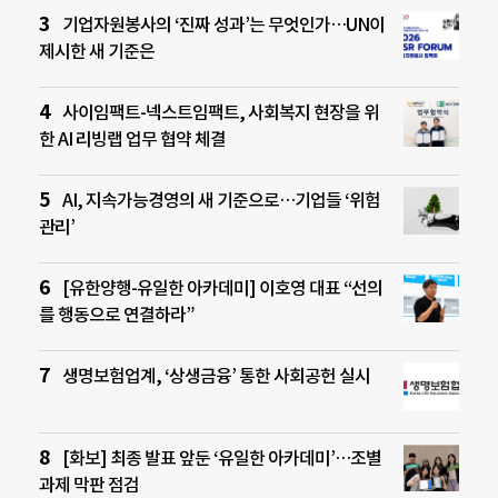
기업자원봉사의 ‘진짜 성과’는 무엇인가…UN이
제시한 새 기준은
사이임팩트-넥스트임팩트, 사회복지 현장을 위
한 AI 리빙랩 업무 협약 체결
AI, 지속가능경영의 새 기준으로…기업들 ‘위험
관리’
[유한양행-유일한 아카데미] 이호영 대표 “선의
를 행동으로 연결하라”
생명보험업계, ‘상생금융’ 통한 사회공헌 실시
[화보] 최종 발표 앞둔 ‘유일한 아카데미’…조별
과제 막판 점검