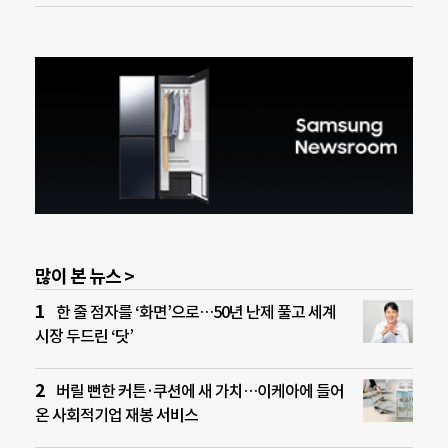
많이 본 뉴스 >
한 줄 점자를 ‘화면’으로…50년 난제 풀고 세계
시장 두드린 ‘닷’
버릴 뻔한 커튼·쿠션에 새 가치…이케아에 들어
온 사회적기업 재봉 서비스