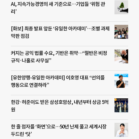
AI, 지속가능경영의 새 기준으로…기업들 ‘위험 관
리’
[화보] 최종 발표 앞둔 ‘유일한 아카데미’…조별 과제
막판 점검
커지는 공익 법률 수요, 기반은 취약…“절반은 비정
규직·나홀로 사무실”
[유한양행-유일한 아카데미] 이호영 대표 “선의를
행동으로 연결하라”
한강·허준이도 받은 삼성호암상, 내년부터 상금 5억
원
한 줄 점자를 ‘화면’으로…50년 난제 풀고 세계시장
두드린 ‘닷’