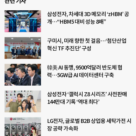
관련 기사
삼성전자, 차세대 3D 메모리 ‘zHBM’ 공
개…“HBM5 대비 성능 8배”
구미시, 미래 향한 첫 걸음…‘첨단산업
혁신 TF 추진단’ 구성
韓美 AI 동맹, 9500억달러 반도체 협
력…5GW급 AI 데이터센터 구축
삼성전자 ‘갤럭시 Z8 시리즈’ 사전판매
144만대 기록 ‘역대 최다’
LG전자, 글로벌 B2B 상업용 세탁가전 시
장 공략 가속화