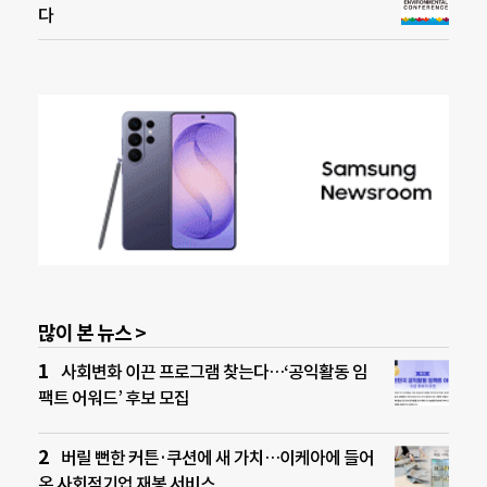
다
많이 본 뉴스 >
사회변화 이끈 프로그램 찾는다…‘공익활동 임
팩트 어워드’ 후보 모집
버릴 뻔한 커튼·쿠션에 새 가치…이케아에 들어
온 사회적기업 재봉 서비스