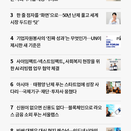
한 줄 점자를 ‘화면’으로…50년 난제 풀고 세계
시장 두드린 ‘닷’
기업자원봉사의 ‘진짜 성과’는 무엇인가…UN이
제시한 새 기준은
사이임팩트-넥스트임팩트, 사회복지 현장을 위
한 AI 리빙랩 업무 협약 체결
아시아ㆍ태평양 난제 푸는 스타트업에 성장 사
다리…국제기구·재단·투자사 뭉쳤다
신원이 없으면 신용도 없다…블록체인으로 라오
스 금융 소외 푸는 서울랩스
비싼 대체유 대신 현지 캐슈넛…인도네시아의