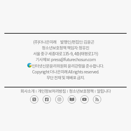
(주)더나은미래 발행인/편집인: 김윤곤
청소년보호정책 책임자: 정유진
서울 중구 세종대로 135-9, 4층(태평로1가)
기사제보:
press@futurechosun.com
인터넷신문윤리위원회 윤리강령을 준수합니다.
Copyright 더나은미래 All rights reserved.
무단 전재 및 재배포 금지.
회사소개
개인정보처리방침
청소년보호정책
알립니다