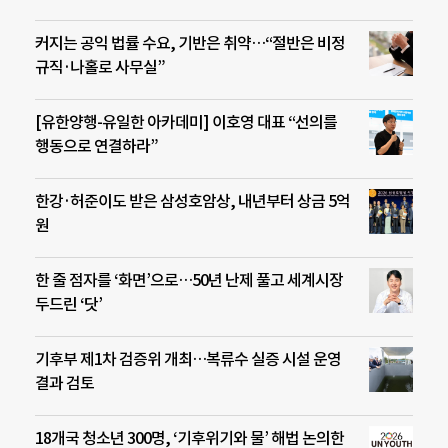
커지는 공익 법률 수요, 기반은 취약…“절반은 비정
규직·나홀로 사무실”
[유한양행-유일한 아카데미] 이호영 대표 “선의를
행동으로 연결하라”
한강·허준이도 받은 삼성호암상, 내년부터 상금 5억
원
한 줄 점자를 ‘화면’으로…50년 난제 풀고 세계시장
두드린 ‘닷’
기후부 제1차 검증위 개최…복류수 실증 시설 운영
결과 검토
18개국 청소년 300명, ‘기후위기와 물’ 해법 논의한