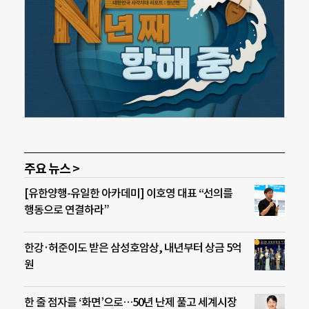
주요 뉴스 >
[유한양행-유일한 아카데미] 이호영 대표 “선의를
행동으로 연결하라”
한강·허준이도 받은 삼성호암상, 내년부터 상금 5억
원
한 줄 점자를 ‘화면’으로…50년 난제 풀고 세계시장