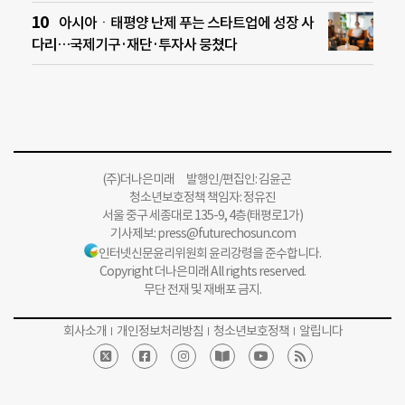
아시아ㆍ태평양 난제 푸는 스타트업에 성장 사
다리…국제기구·재단·투자사 뭉쳤다
(주)더나은미래 발행인/편집인: 김윤곤
청소년보호정책 책임자: 정유진
서울 중구 세종대로 135-9, 4층(태평로1가)
기사제보:
press@futurechosun.com
인터넷신문윤리위원회 윤리강령을 준수합니다.
Copyright 더나은미래 All rights reserved.
무단 전재 및 재배포 금지.
회사소개
개인정보처리방침
청소년보호정책
알립니다