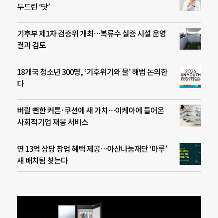
두드린 ‘닷’
기후부 제1차 검증위 개최…복류수 실증 시설 운영
결과 검토
18개국 청소년 300명, ‘기후위기와 물’ 해법 논의한
다
버릴 뻔한 커튼·쿠션에 새 가치…이케아에 들어온
사회적기업 재봉 서비스
연 13억 상당 창업 혜택 제공…아산나눔재단 ‘마루’
새 배치팀 찾는다