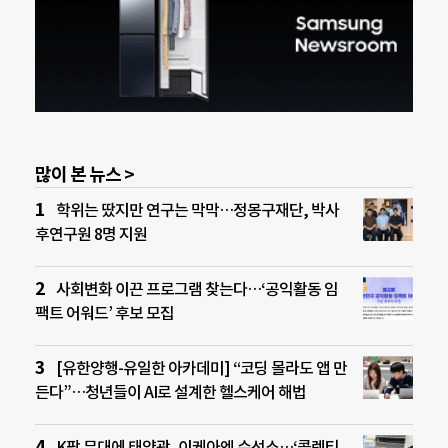
많이 본 뉴스 >
학위는 땄지만 연구는 막막…정몽구재단, 박사
후연구원 8명 지원
사회변화 이끈 프로그램 찾는다…‘공익활동 임
팩트 어워드’ 후보 모집
[유한양행-유일한 아카데미] “코딩 몰라도 앱 만
든다”…청년들이 AI로 설계한 헬스케어 해법
K팝 무대에 태양광, 이케아엔 수선소…‘콜렉티