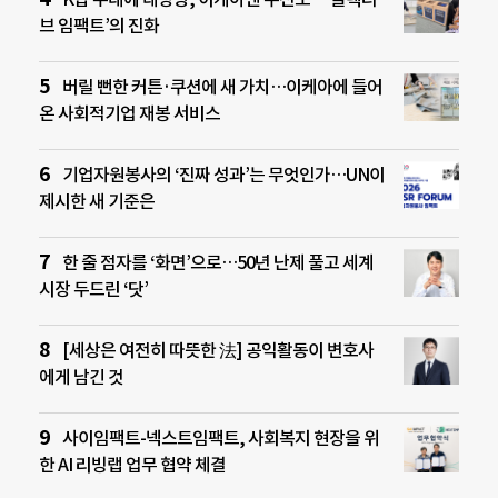
브 임팩트’의 진화
버릴 뻔한 커튼·쿠션에 새 가치…이케아에 들어
온 사회적기업 재봉 서비스
기업자원봉사의 ‘진짜 성과’는 무엇인가…UN이
제시한 새 기준은
한 줄 점자를 ‘화면’으로…50년 난제 풀고 세계
시장 두드린 ‘닷’
[세상은 여전히 따뜻한 法] 공익활동이 변호사
에게 남긴 것
사이임팩트-넥스트임팩트, 사회복지 현장을 위
한 AI 리빙랩 업무 협약 체결