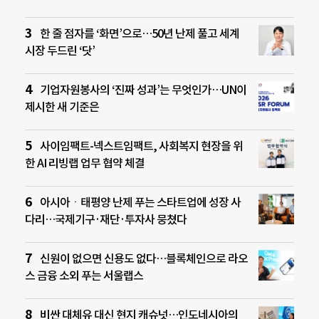
한 줄 점자를 ‘화면’으로…50년 난제 풀고 세계
시장 두드린 ‘닷’
기업자원봉사의 ‘진짜 성과’는 무엇인가…UN이
제시한 새 기준은
사이임팩트-넥스트임팩트, 사회복지 현장을 위
한 AI 리빙랩 업무 협약 체결
아시아ㆍ태평양 난제 푸는 스타트업에 성장 사
다리…국제기구·재단·투자사 뭉쳤다
신원이 없으면 신용도 없다…블록체인으로 라오
스 금융 소외 푸는 서울랩스
비싼 대체유 대신 현지 캐슈넛…인도네시아의