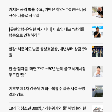
커지는 공익 법률 수요, 기반은 취약…“절반은 비정
규직·나홀로 사무실”
[유한양행-유일한 아카데미] 이호영 대표 “선의를
행동으로 연결하라”
한강·허준이도 받은 삼성호암상, 내년부터 상금 5억
원
한 줄 점자를 ‘화면’으로…50년 난제 풀고 세계시장
두드린 ‘닷’
기후부 제1차 검증위 개최…복류수 실증 시설 운영
결과 검토
18개국 청소년 300명, ‘기후위기와 물’ 해법 논의한