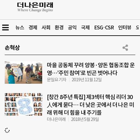
뉴스
경제
사회
환경
공익
국제
ESG·CSR
인터뷰
오
손혁상
마을 공동체 꾸려 양봉·양돈 협동조합 운
영…’주민 참여’로 빈곤 벗어나다
문일요 기자
2019년 11월 12일
[창간 8주년 특집] 제3섹터 핵심 리더 30
人에게 묻다… 더 낮은 곳에서 더 나은 미
래 위해 더 힘을 내 주기를
더나은미래
2018년 5월 29일