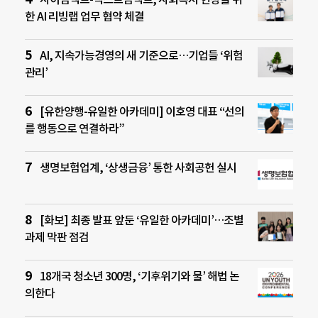
한 AI 리빙랩 업무 협약 체결
AI, 지속가능경영의 새 기준으로…기업들 ‘위험
관리’
[유한양행-유일한 아카데미] 이호영 대표 “선의
를 행동으로 연결하라”
생명보험업계, ‘상생금융’ 통한 사회공헌 실시
[화보] 최종 발표 앞둔 ‘유일한 아카데미’…조별
과제 막판 점검
18개국 청소년 300명, ‘기후위기와 물’ 해법 논
의한다