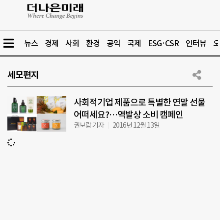
뉴스
경제
사회
환경
공익
국제
ESG·CSR
인터뷰
오
세모편지
사회적기업 제품으로 특별한 연말 선물
어떠세요?…역발상 소비 캠페인
권보람 기자
2016년 12월 13일