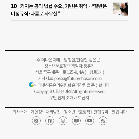
커지는 공익 법률 수요, 기반은 취약…“절반은
비정규직·나홀로 사무실”
(주)더나은미래 발행인/편집인: 김윤곤
청소년보호정책 책임자: 정유진
서울 중구 세종대로 135-9, 4층(태평로1가)
기사제보:
press@futurechosun.com
인터넷신문윤리위원회 윤리강령을 준수합니다.
Copyright 더나은미래 All rights reserved.
무단 전재 및 재배포 금지.
회사소개
개인정보처리방침
청소년보호정책
편집규약
알립니다