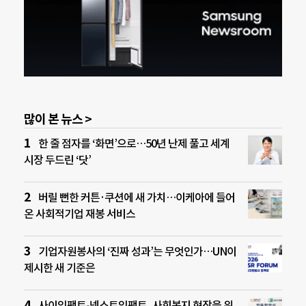
많이 본 뉴스 >
한 줄 점자를 ‘화면’으로…50년 난제 풀고 세계
시장 두드린 ‘닷’
버릴 뻔한 커튼·쿠션에 새 가치…이케아에 들어
온 사회적기업 재봉 서비스
기업자원봉사의 ‘진짜 성과’는 무엇인가…UN이
제시한 새 기준은
사이임팩트-넥스트임팩트, 사회복지 현장을 위