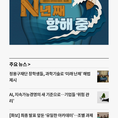
주요 뉴스 >
정몽구재단 장학생들, 과학기술로 ‘미래 난제’ 해법
제시
AI, 지속가능경영의 새 기준으로…기업들 ‘위험 관
리’
[화보] 최종 발표 앞둔 ‘유일한 아카데미’…조별 과제