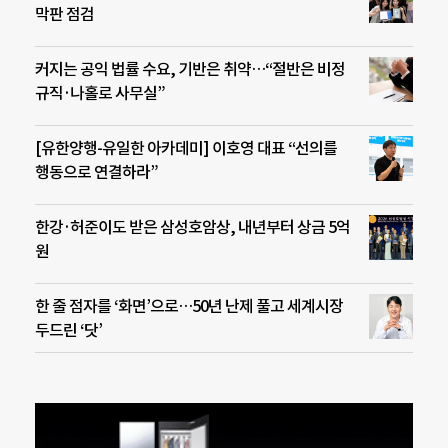
막판 점검
커지는 공익 법률 수요, 기반은 취약…“절반은 비정
규직·나홀로 사무실”
[유한양행-유일한 아카데미] 이호영 대표 “선의를
행동으로 연결하라”
한강·허준이도 받은 삼성호암상, 내년부터 상금 5억
원
한 줄 점자를 ‘화면’으로…50년 난제 풀고 세계시장
두드린 ‘닷’