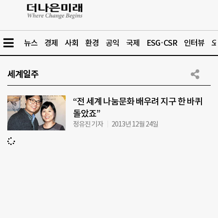
뉴스
경제
사회
환경
공익
국제
ESG·CSR
인터뷰
오
세계일주
“전 세계 나눔문화 배우려 지구 한 바퀴
돌았죠”
정유진 기자
2013년 12월 24일