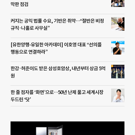
막판 점검
커지는 공익 법률 수요, 기반은 취약…“절반은 비정
규직·나홀로 사무실”
[유한양행-유일한 아카데미] 이호영 대표 “선의를
행동으로 연결하라”
한강·허준이도 받은 삼성호암상, 내년부터 상금 5억
원
한 줄 점자를 ‘화면’으로…50년 난제 풀고 세계시장
두드린 ‘닷’