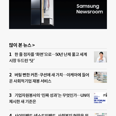
많이 본 뉴스 >
한 줄 점자를 ‘화면’으로…50년 난제 풀고 세계
시장 두드린 ‘닷’
버릴 뻔한 커튼·쿠션에 새 가치…이케아에 들어
온 사회적기업 재봉 서비스
기업자원봉사의 ‘진짜 성과’는 무엇인가…UN이
제시한 새 기준은
사이임팩트-넥스트임팩트, 사회복지 현장을 위