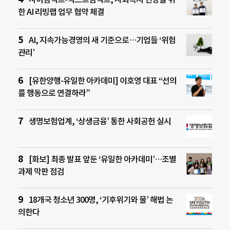
한 AI 리빙랩 업무 협약 체결
AI, 지속가능경영의 새 기준으로…기업들 ‘위험
관리’
[유한양행-유일한 아카데미] 이호영 대표 “선의
를 행동으로 연결하라”
생명보험업계, ‘상생금융’ 통한 사회공헌 실시
[화보] 최종 발표 앞둔 ‘유일한 아카데미’…조별
과제 막판 점검
18개국 청소년 300명, ‘기후위기와 물’ 해법 논
의한다