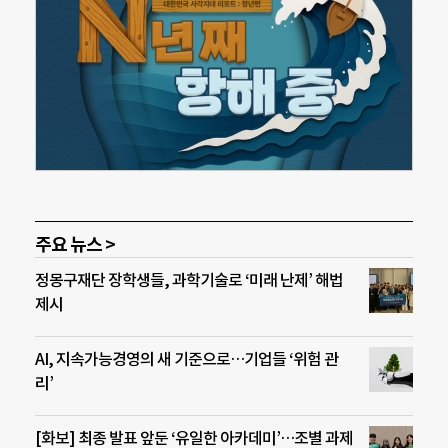
주요 뉴스 >
정몽구재단 장학생들, 과학기술로 ‘미래 난제’ 해법
제시
AI, 지속가능경영의 새 기준으로…기업들 ‘위험 관
리’
[화보] 최종 발표 앞둔 ‘유일한 아카데미’…조별 과제