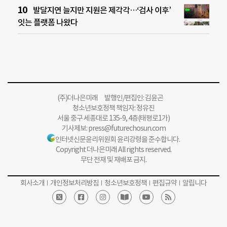
발달지연 늘지만 지원은 제각각…‘검사 이후’
잇는 플랫폼 나왔다
(주)더나은미래 발행인/편집인: 김윤곤
청소년보호정책 책임자: 정유진
서울 중구 세종대로 135-9, 4층(태평로1가)
기사제보:
press@futurechosun.com
인터넷신문윤리위원회 윤리강령을 준수합니다.
Copyright 더나은미래 All rights reserved.
무단 전재 및 재배포 금지.
회사소개
개인정보처리방침
청소년보호정책
편집규약
알립니다