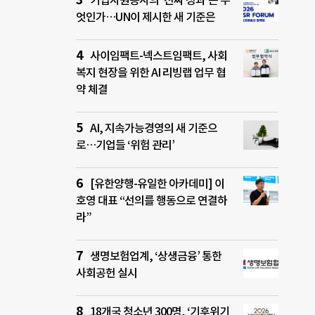
기업자원봉사의 ‘진짜 성과’는 무
엇인가…UN이 제시한 새 기준은
사이임팩트-넥스트임팩트, 사회
복지 현장을 위한 AI 리빙랩 업무 협
약 체결
AI, 지속가능경영의 새 기준으
로…기업들 ‘위험 관리’
[유한양행-유일한 아카데미] 이
호영 대표 “선의를 행동으로 연결하
라”
생명보험업계, ‘상생금융’ 통한
사회공헌 실시
18개국 청소년 300명, ‘기후위기