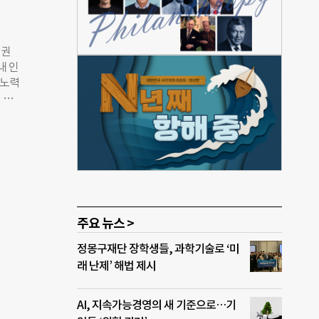
성희롱
대였
인권
대상
내 인
점,
 노력
한일
 보
대와
 가늘
성희롱
며,
 분석
후원
조목
문제
유니
봤다.
주요 뉴스 >
 이렇
 이뤄
정몽구재단 장학생들, 과학기술로 ‘미
자측
래 난제’ 해법 제시
아와
를
 직원
AI, 지속가능경영의 새 기준으로…기