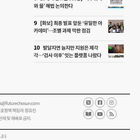
와 물’ 해법 논의한다
[화보] 최종 발표 앞둔 ‘유일한 아
카데미’…조별 과제 막판 점검
발달지연 늘지만 지원은 제각
각…‘검사 이후’ 잇는 플랫폼 나왔다
ss@futurechosun.com
보호정책 책임자: 정유진
단 전재 및 재배포 금지.
니다