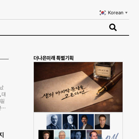
Korean
▼
Korean
▼
더나은미래 특별기획
타났
 대
6일
편견
사람의
 경
해와
지
)로