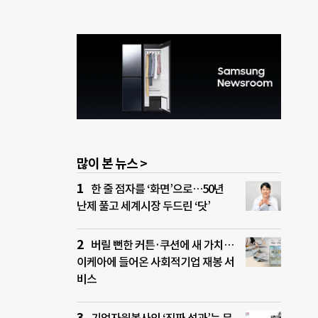
많이 본 뉴스 >
한 줄 점자를 ‘화면’으로…50년
난제 풀고 세계시장 두드린 ‘닷’
버릴 뻔한 커튼·쿠션에 새 가치…
이케아에 들어온 사회적기업 재봉 서
비스