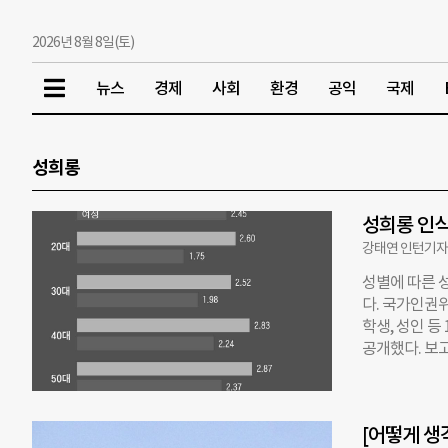
2026년 8월 8일(토)
뉴스
경제
사회
환경
공익
국제
성희롱
성희롱 인식
강태연 인턴기
성별에 따른 
다. 국가인권위
학생, 성인 등
공개했다. 보
을 가진 것으
책임이 크다’
향이 있다’ 
[어떻게 생
편견과 관련된 