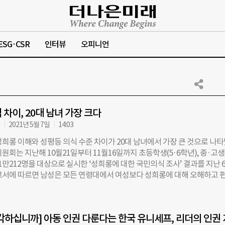
ESG·CSR
인터뷰
오피니언
 차이, 20대 남녀 가장 크다
자
2021년 5월 7일
14:03
성희롱 이해와 성평등 의식 수준 차이가 20대 남녀에서 가장 큰 것으로 나
원회는 지난해 10월21일부터 11월16일까지 초등학생(5·6학년), 중·고생,
 1만212명을 대상으로 실시한 ‘성희롱에 대한 국민의식 조사’ 결과를 지난 
고서에 따르면 남성은 모든 연령대에서 여성보다 성희롱에 대해 오해하고 
로 조사됐다. 인권위는 조사 문항을 ‘성희롱은 거부 의사를 표현하지 않은 
 ‘성희롱은 친근감의 표현을 오해한 데서 비롯된다’ ‘성희롱 피해는 과장되는
‘자연스러운 성적 표현이 성희롱으로 오해되기도 한다’ 등 성희롱에 대한 오
각하십니까] 아동 인권 다룬다는 한국 유니세프, 리더의 인권 
내용으로 구성했다. 이에 대해 ‘전혀 그렇지 않다’ (1점)~’매우 그렇다'(6점