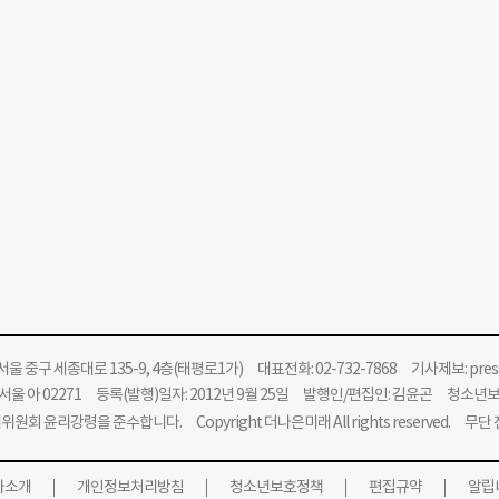
울 중구 세종대로 135-9, 4층(태평로1가) 대표전화: 02-732-7868 기사제보:
pre
울 아 02271 등록(발행)일자: 2012년 9월 25일 발행인/편집인: 김윤곤 청소년
위원회 윤리강령을 준수합니다.
Copyright 더나은미래 All rights reserved. 무
사소개
개인정보처리방침
청소년보호정책
편집규약
알립