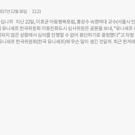
과 남성은 평균 2.80점, 여성은 2.04점으로 나타났다. 점수가 높을수록 
가 낮은 것이다. 성희롱 인식 차이가 성별 간 가장 두드러진 연령대는 20
017년 12월 26일
11:21
은 2.60점, 20대 여성은 1.75점으로 0.85점 차이가 났으나 다른 연령대는
십니까 지난 22일, 이호균 아동행복포럼, 홍성수 숙명여대 교수(서울시 
정도에 그쳤다. 특히 60대 남성과 10대 남성은 각각 3.10점, 3.07점으로 조사 
명의 유니세프 한국위원회 아동친화도시 심사위원은 공문을 보내, “유니세프 
도가 가장 낮은 것으로 나타났다. 반면 20대 여성과 30대 여성은 각각 1.75
결되지 않은 상황에서 심의를 진행할 수 없어 중단하기로 결정했다”고 자정
 성희롱에 대해 정확하게 인식하는 편으로 나왔다. 이번 연구를 수행한 행복
 유니세프 한국위원회(한국 유니세프)에 무슨 일이 생긴 것일까. 최근 한겨레
대·50대·10대가 성희롱을 잘못 인식하는 정도가 상대적으로 크고 20~30
유니세프 고위간부 S씨의 “영어하는 게 동두천 미군 접대부 같다” “허리가
다”며 “최근 50~60대 남성 자치단체장과 20~30대 여성 하급자가 각각 
겠느냐” 등 성희롱 발언 의혹에 대해 내부 조사위원회는 무혐의 결론을 냈으
자 관계로 나타난 사건들의 문제 상황과 연계해 파악할 수 있는 결과”라고
장은 해고한 것으로 드러났다. 유니세프측은 “확인되지 않은 의혹보도로 
 성희롱 발생
심각한 피해를 입고 있어 해당 매체에 언론중재위 조정신청을 했다”며 조목
난 13일 더나은미래에도 같은 제보 메일이 도착했다. 비영리 고위간부로서 
의 의혹을 담은 첨부파일 18건도 함께였다. 1300억원의 후원금을 다루는 
회의 위상을 감안, 더나은미래는 추가 취재를 통해 사건의 쟁점을 되짚어
성희롱 무혐의 결론, 공정했나 유니세프에서 밝힌 성희롱 무혐의 결론 근거는
 당사자가 아닌 제 3자이며 ▲사건 발생 이후 상당 기간이 지난 뒤 신고가
발생 직후 피해자 반응에서 특이사항을 발견하기 어려운 점 등이었다. 피해
다. 피해자가 조사위에 보낸 재심청구서에 따르면, “피해 당일 자리로 돌
, 사내변호사는 ‘해당 발언이 성희롱에 해당한다’고 확인했지만, 고위 간부
 문제제기를 하는 데서 오는 두려움으로 그 즉시 신고하지 못했으며, 다른
발언을 한 것을