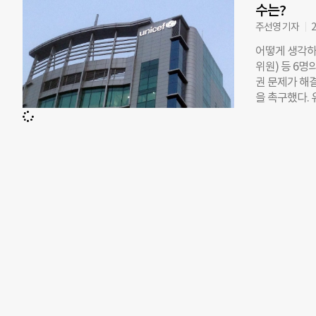
응답하게 한 결
수는?
에 대한 이해도
주선영 기자
2
다. 20대 남성
어떻게 생각하
0.5~0.7점 
위원) 등 6
중 성희롱 이해
권 문제가 해
1.98점으로
을 촉구했다.
연구소는 “60
도에 따르면, 
큰 차이를 보인
어서 애나 낳
가해자와 피해
문제제기한 팀
했다. 남녀는
자 이탈 등 
반박했다. 지
시될만한 S씨
세프 한국위원
◇쟁점 1. 
다. ▲신고인이
졌고 ▲사건 
주장은 상반된
눈물을 쏟았고
상대로 성희롱
에게 성희롱 