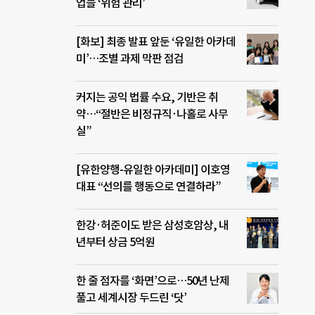
업들 ‘위험 관리’
[화보] 최종 발표 앞둔 ‘유일한 아카데
미’…조별 과제 막판 점검
커지는 공익 법률 수요, 기반은 취
약…“절반은 비정규직·나홀로 사무
실”
[유한양행-유일한 아카데미] 이호영
대표 “선의를 행동으로 연결하라”
한강·허준이도 받은 삼성호암상, 내
년부터 상금 5억원
한 줄 점자를 ‘화면’으로…50년 난제
풀고 세계시장 두드린 ‘닷’