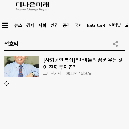
뉴스
경제
사회
환경
공익
국제
ESG·CSR
인터뷰
오
석호익
[사회공헌 특집] “아이들의 꿈 키우는 것
이 진짜 투자죠”
고대권 기자
2011년 7월 26일