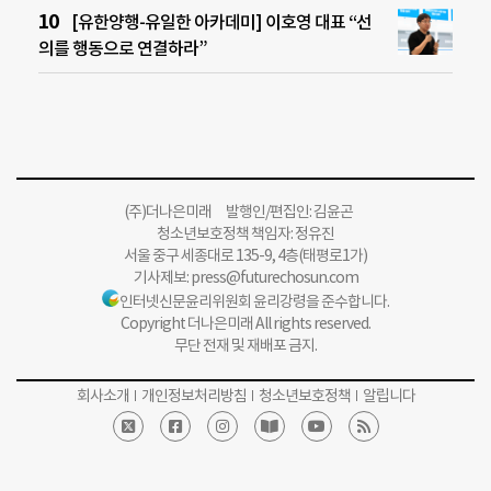
[유한양행-유일한 아카데미] 이호영 대표 “선
의를 행동으로 연결하라”
(주)더나은미래 발행인/편집인: 김윤곤
청소년보호정책 책임자: 정유진
서울 중구 세종대로 135-9, 4층(태평로1가)
기사제보:
press@futurechosun.com
인터넷신문윤리위원회 윤리강령을 준수합니다.
Copyright 더나은미래 All rights reserved.
무단 전재 및 재배포 금지.
회사소개
개인정보처리방침
청소년보호정책
알립니다