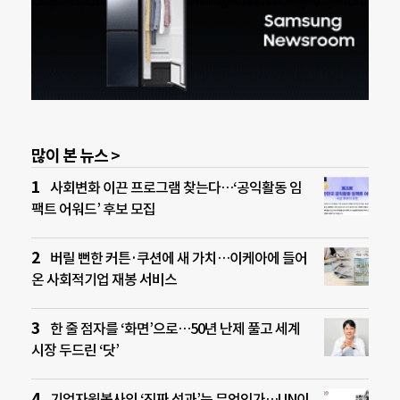
많이 본 뉴스 >
사회변화 이끈 프로그램 찾는다…‘공익활동 임
팩트 어워드’ 후보 모집
버릴 뻔한 커튼·쿠션에 새 가치…이케아에 들어
온 사회적기업 재봉 서비스
한 줄 점자를 ‘화면’으로…50년 난제 풀고 세계
시장 두드린 ‘닷’
기업자원봉사의 ‘진짜 성과’는 무엇인가…UN이