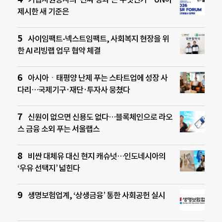
제시한 새 기준은
사이임팩트-넥스트임팩트, 사회복지 현장을 위
한 AI 리빙랩 업무 협약 체결
아시아ㆍ태평양 난제 푸는 스타트업에 성장 사
다리…국제기구·재단·투자사 뭉쳤다
신원이 없으면 신용도 없다…블록체인으로 라오
스 금융 소외 푸는 서울랩스
비싼 대체유 대신 현지 캐슈넛…인도네시아의
‘우유 선택지’ 넓힌다
생명보험업계, ‘상생금융’ 통한 사회공헌 실시