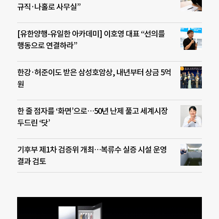
규직·나홀로 사무실”
[유한양행-유일한 아카데미] 이호영 대표 “선의를
행동으로 연결하라”
한강·허준이도 받은 삼성호암상, 내년부터 상금 5억
원
한 줄 점자를 ‘화면’으로…50년 난제 풀고 세계시장
두드린 ‘닷’
기후부 제1차 검증위 개최…복류수 실증 시설 운영
결과 검토