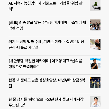
AI, 지속가능경영의 새 기준으로…기업들 ‘위험 관
리’
[화보] 최종 발표 앞둔 ‘유일한 아카데미’…조별 과제
막판 점검
커지는 공익 법률 수요, 기반은 취약…“절반은 비정
규직·나홀로 사무실”
[유한양행-유일한 아카데미] 이호영 대표 “선의를
행동으로 연결하라”
한강·허준이도 받은 삼성호암상, 내년부터 상금 5억
원
한 줄 점자를 ‘화면’으로…50년 난제 풀고 세계시장
두드린 ‘닷’