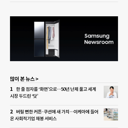
많이 본 뉴스 >
한 줄 점자를 ‘화면’으로…50년 난제 풀고 세계
시장 두드린 ‘닷’
버릴 뻔한 커튼·쿠션에 새 가치…이케아에 들어
온 사회적기업 재봉 서비스