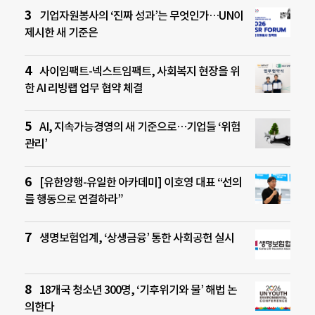
기업자원봉사의 ‘진짜 성과’는 무엇인가…UN이
제시한 새 기준은
사이임팩트-넥스트임팩트, 사회복지 현장을 위
한 AI 리빙랩 업무 협약 체결
AI, 지속가능경영의 새 기준으로…기업들 ‘위험
관리’
[유한양행-유일한 아카데미] 이호영 대표 “선의
를 행동으로 연결하라”
생명보험업계, ‘상생금융’ 통한 사회공헌 실시
18개국 청소년 300명, ‘기후위기와 물’ 해법 논
의한다