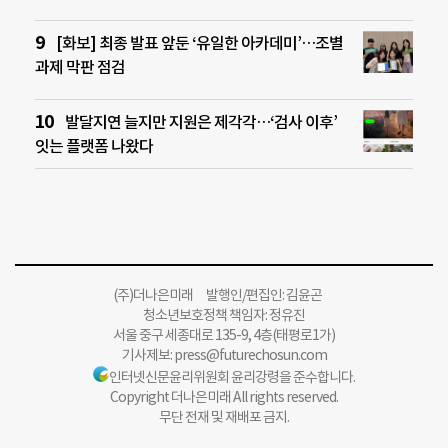
[화보] 최종 발표 앞둔 ‘유일한 아카데미’…조별
과제 막판 점검
발달지연 늘지만 지원은 제각각…‘검사 이후’
잇는 플랫폼 나왔다
(주)더나은미래 발행인/편집인: 김윤곤
청소년보호정책 책임자: 정유진
서울 중구 세종대로 135-9, 4층(태평로1가)
기사제보:
press@futurechosun.com
인터넷신문윤리위원회 윤리강령을 준수합니다.
Copyright 더나은미래 All rights reserved.
무단 전재 및 재배포 금지.