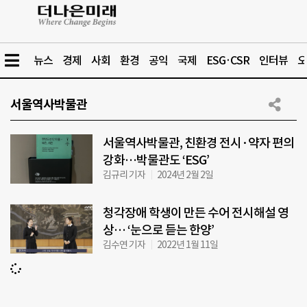
뉴스
경제
사회
환경
공익
국제
ESG·CSR
인터뷰
오
서울역사박물관
서울역사박물관, 친환경 전시·약자 편의
강화…박물관도 ‘ESG’
김규리 기자
2024년 2월 2일
청각장애 학생이 만든 수어 전시해설 영
상… ‘눈으로 듣는 한양’
김수연 기자
2022년 1월 11일