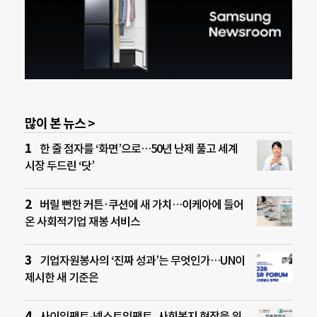
많이 본 뉴스 >
한 줄 점자를 ‘화면’으로…50년 난제 풀고 세계
시장 두드린 ‘닷’
버릴 뻔한 커튼·쿠션에 새 가치…이케아에 들어
온 사회적기업 재봉 서비스
기업자원봉사의 ‘진짜 성과’는 무엇인가…UN이
제시한 새 기준은
사이임팩트-넥스트임팩트, 사회복지 현장을 위