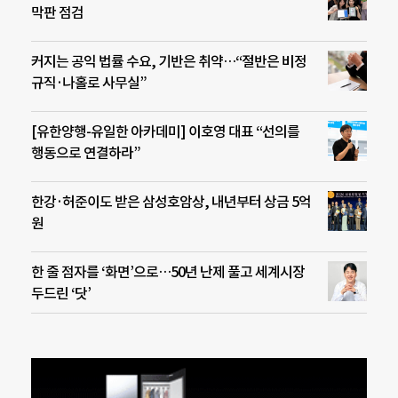
막판 점검
커지는 공익 법률 수요, 기반은 취약…“절반은 비정
규직·나홀로 사무실”
[유한양행-유일한 아카데미] 이호영 대표 “선의를
행동으로 연결하라”
한강·허준이도 받은 삼성호암상, 내년부터 상금 5억
원
한 줄 점자를 ‘화면’으로…50년 난제 풀고 세계시장
두드린 ‘닷’