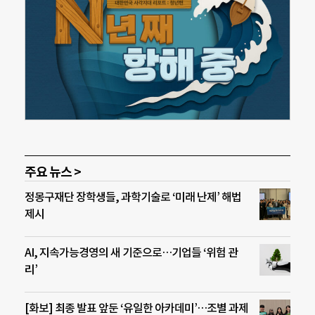
주요 뉴스 >
정몽구재단 장학생들, 과학기술로 ‘미래 난제’ 해법
제시
AI, 지속가능경영의 새 기준으로…기업들 ‘위험 관
리’
[화보] 최종 발표 앞둔 ‘유일한 아카데미’…조별 과제