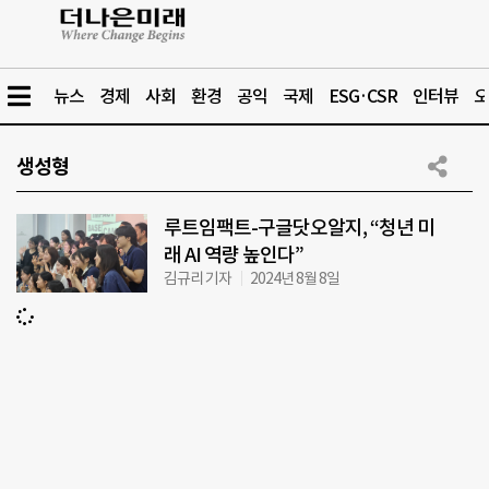
뉴스
경제
사회
환경
공익
국제
ESG·CSR
인터뷰
오
생성형
루트임팩트-구글닷오알지, “청년 미
래 AI 역량 높인다”
김규리 기자
2024년 8월 8일