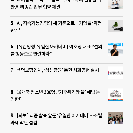
한 AI 리빙랩 업무 협약 체결
AI, 지속가능경영의 새 기준으로…기업들 ‘위험
관리’
[유한양행-유일한 아카데미] 이호영 대표 “선의
를 행동으로 연결하라”
생명보험업계, ‘상생금융’ 통한 사회공헌 실시
18개국 청소년 300명, ‘기후위기와 물’ 해법 논
의한다
[화보] 최종 발표 앞둔 ‘유일한 아카데미’…조별
과제 막판 점검