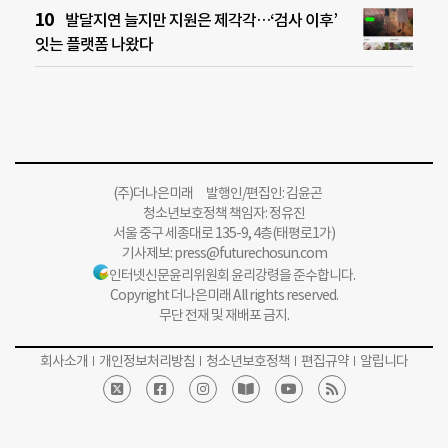
발달지연 늘지만 지원은 제각각…‘검사 이후’
잇는 플랫폼 나왔다
(주)더나은미래 발행인/편집인: 김윤곤
청소년보호정책 책임자: 정유진
서울 중구 세종대로 135-9, 4층(태평로1가)
기사제보:
press@futurechosun.com
인터넷신문윤리위원회 윤리강령을 준수합니다.
Copyright 더나은미래 All rights reserved.
무단 전재 및 재배포 금지.
회사소개
개인정보처리방침
청소년보호정책
편집규약
알립니다