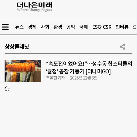
뉴스
경제
사회
환경
공익
국제
ESG·CSR
인터뷰
오
상상플래닛
“속도전이었어요!”…성수동 힙스터들의
‘귤청’ 공장 가동기 [더나미GO]
조유현 기자
2025년 12월 8일