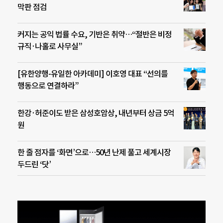
막판 점검
커지는 공익 법률 수요, 기반은 취약…“절반은 비정
규직·나홀로 사무실”
[유한양행-유일한 아카데미] 이호영 대표 “선의를
행동으로 연결하라”
한강·허준이도 받은 삼성호암상, 내년부터 상금 5억
원
한 줄 점자를 ‘화면’으로…50년 난제 풀고 세계시장
두드린 ‘닷’