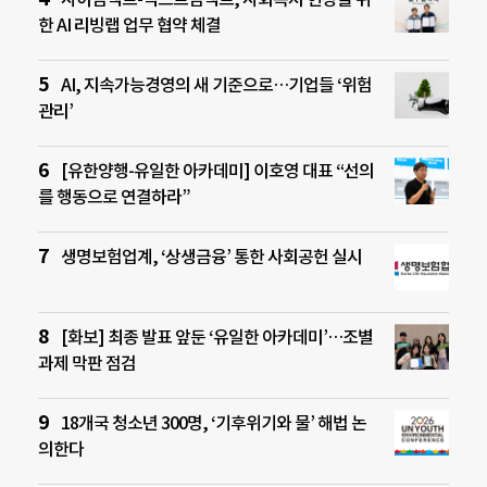
한 AI 리빙랩 업무 협약 체결
AI, 지속가능경영의 새 기준으로…기업들 ‘위험
관리’
[유한양행-유일한 아카데미] 이호영 대표 “선의
를 행동으로 연결하라”
생명보험업계, ‘상생금융’ 통한 사회공헌 실시
[화보] 최종 발표 앞둔 ‘유일한 아카데미’…조별
과제 막판 점검
18개국 청소년 300명, ‘기후위기와 물’ 해법 논
의한다