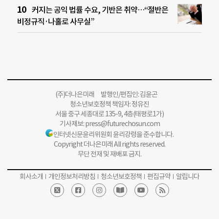
커지는 공익 법률 수요, 기반은 취약…“절반은
비정규직·나홀로 사무실”
(주)더나은미래 발행인/편집인: 김윤곤
청소년보호정책 책임자: 정유진
서울 중구 세종대로 135-9, 4층(태평로1가)
기사제보:
press@futurechosun.com
인터넷신문윤리위원회 윤리강령을 준수합니다.
Copyright 더나은미래 All rights reserved.
무단 전재 및 재배포 금지.
회사소개
개인정보처리방침
청소년보호정책
편집규약
알립니다