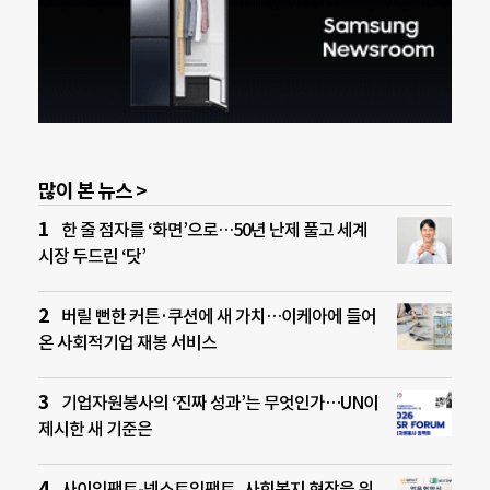
많이 본 뉴스 >
한 줄 점자를 ‘화면’으로…50년 난제 풀고 세계
시장 두드린 ‘닷’
버릴 뻔한 커튼·쿠션에 새 가치…이케아에 들어
온 사회적기업 재봉 서비스
기업자원봉사의 ‘진짜 성과’는 무엇인가…UN이
제시한 새 기준은
사이임팩트-넥스트임팩트, 사회복지 현장을 위