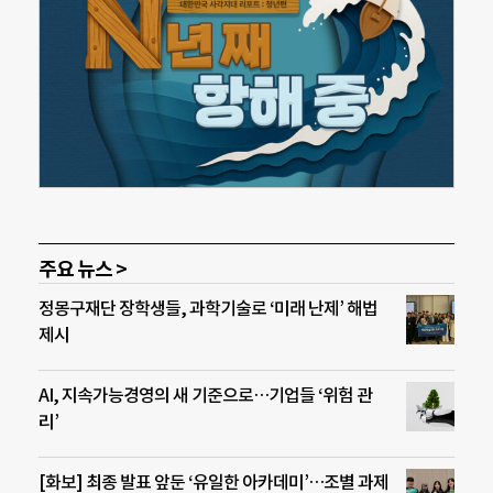
주요 뉴스 >
정몽구재단 장학생들, 과학기술로 ‘미래 난제’ 해법
제시
AI, 지속가능경영의 새 기준으로…기업들 ‘위험 관
리’
[화보] 최종 발표 앞둔 ‘유일한 아카데미’…조별 과제