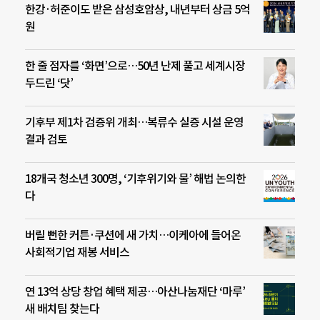
한강·허준이도 받은 삼성호암상, 내년부터 상금 5억
원
한 줄 점자를 ‘화면’으로…50년 난제 풀고 세계시장
두드린 ‘닷’
기후부 제1차 검증위 개최…복류수 실증 시설 운영
결과 검토
18개국 청소년 300명, ‘기후위기와 물’ 해법 논의한
다
버릴 뻔한 커튼·쿠션에 새 가치…이케아에 들어온
사회적기업 재봉 서비스
연 13억 상당 창업 혜택 제공…아산나눔재단 ‘마루’
새 배치팀 찾는다