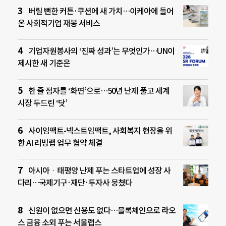
버릴 뻔한 커튼·쿠션에 새 가치…이케아에 들어
온 사회적기업 재봉 서비스
기업자원봉사의 ‘진짜 성과’는 무엇인가…UN이
제시한 새 기준은
한 줄 점자를 ‘화면’으로…50년 난제 풀고 세계
시장 두드린 ‘닷’
사이임팩트-넥스트임팩트, 사회복지 현장을 위
한 AI 리빙랩 업무 협약 체결
아시아ㆍ태평양 난제 푸는 스타트업에 성장 사
다리…국제기구·재단·투자사 뭉쳤다
신원이 없으면 신용도 없다…블록체인으로 라오
스 금융 소외 푸는 서울랩스