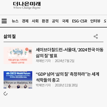
뉴스
경제
사회
환경
공익
국제
ESG·CSR
인터뷰
오
삶의 질
세이브더칠드런-서울대, ‘2024 한국 아동
삶의 질’ 발표
채예빈 기자
2024년 7월 2일
“GDP 넘어 ‘삶의 질’ 측정하라”는 세계
석학들의 충고
박혜연 기자
2018년 11월 28일