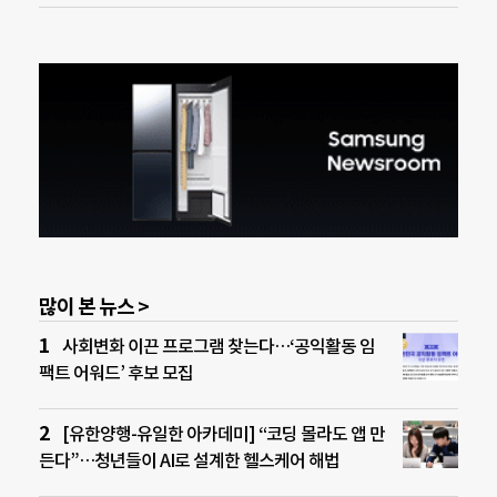
많이 본 뉴스 >
사회변화 이끈 프로그램 찾는다…‘공익활동 임
팩트 어워드’ 후보 모집
[유한양행-유일한 아카데미] “코딩 몰라도 앱 만
든다”…청년들이 AI로 설계한 헬스케어 해법