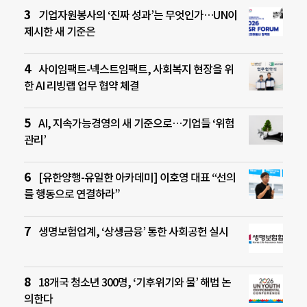
기업자원봉사의 ‘진짜 성과’는 무엇인가…UN이
제시한 새 기준은
사이임팩트-넥스트임팩트, 사회복지 현장을 위
한 AI 리빙랩 업무 협약 체결
AI, 지속가능경영의 새 기준으로…기업들 ‘위험
관리’
[유한양행-유일한 아카데미] 이호영 대표 “선의
를 행동으로 연결하라”
생명보험업계, ‘상생금융’ 통한 사회공헌 실시
18개국 청소년 300명, ‘기후위기와 물’ 해법 논
의한다