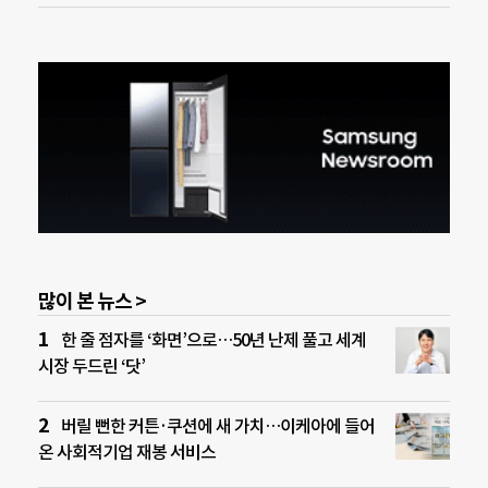
많이 본 뉴스 >
한 줄 점자를 ‘화면’으로…50년 난제 풀고 세계
시장 두드린 ‘닷’
버릴 뻔한 커튼·쿠션에 새 가치…이케아에 들어
온 사회적기업 재봉 서비스