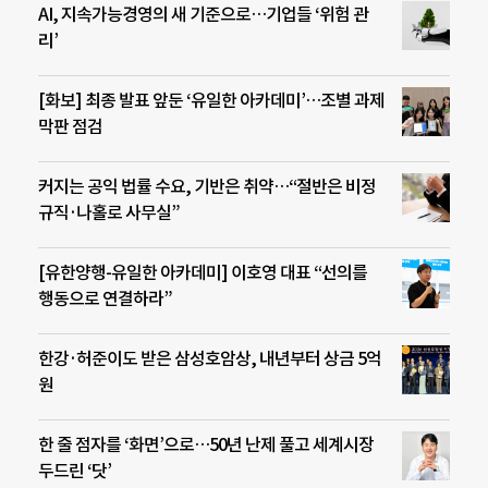
AI, 지속가능경영의 새 기준으로…기업들 ‘위험 관
리’
[화보] 최종 발표 앞둔 ‘유일한 아카데미’…조별 과제
막판 점검
커지는 공익 법률 수요, 기반은 취약…“절반은 비정
규직·나홀로 사무실”
[유한양행-유일한 아카데미] 이호영 대표 “선의를
행동으로 연결하라”
한강·허준이도 받은 삼성호암상, 내년부터 상금 5억
원
한 줄 점자를 ‘화면’으로…50년 난제 풀고 세계시장
두드린 ‘닷’