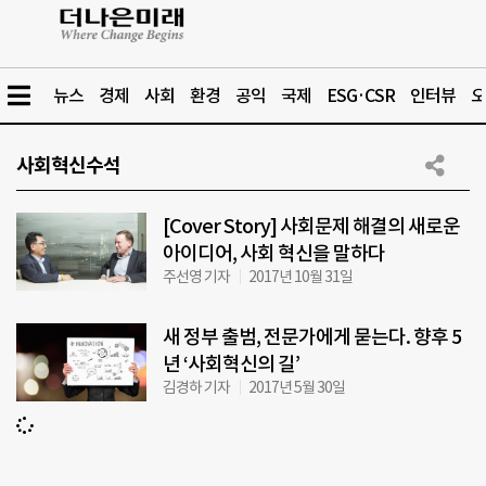
뉴스
경제
사회
환경
공익
국제
ESG·CSR
인터뷰
오
사회혁신수석
[Cover Story] 사회문제 해결의 새로운
아이디어, 사회 혁신을 말하다
주선영 기자
2017년 10월 31일
새 정부 출범, 전문가에게 묻는다. 향후 5
년 ‘사회혁신의 길’
김경하 기자
2017년 5월 30일