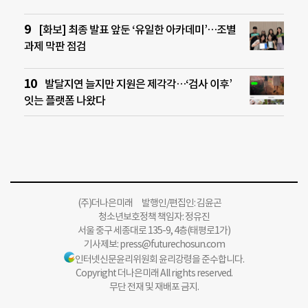
[화보] 최종 발표 앞둔 ‘유일한 아카데미’…조별
과제 막판 점검
발달지연 늘지만 지원은 제각각…‘검사 이후’
잇는 플랫폼 나왔다
(주)더나은미래 발행인/편집인: 김윤곤
청소년보호정책 책임자: 정유진
서울 중구 세종대로 135-9, 4층(태평로1가)
기사제보:
press@futurechosun.com
인터넷신문윤리위원회 윤리강령을 준수합니다.
Copyright 더나은미래 All rights reserved.
무단 전재 및 재배포 금지.