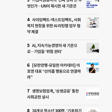
기업자원봉사의 ‘진짜 성과’는 무
엇인가…UN이 제시한 새 기준은
사이임팩트-넥스트임팩트, 사회
복지 현장을 위한 AI 리빙랩 업무 협
약 체결
AI, 지속가능경영의 새 기준으
로…기업들 ‘위험 관리’
[유한양행-유일한 아카데미] 이
호영 대표 “선의를 행동으로 연결하
라”
생명보험업계, ‘상생금융’ 통한
사회공헌 실시
18개국 청소년 300명, ‘기후위기