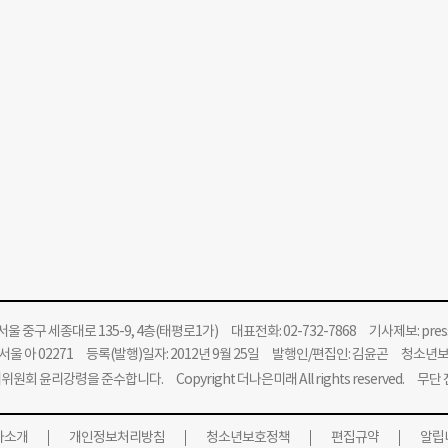
울 중구 세종대로 135-9, 4층(태평로1가) 대표전화: 02-732-7868 기사제보:
pre
울 아 02271 등록(발행)일자: 2012년 9월 25일 발행인/편집인: 김윤곤 청소년
위원회 윤리강령을 준수합니다.
Copyright 더나은미래 All rights reserved. 무
사소개
개인정보처리방침
청소년보호정책
편집규약
알립