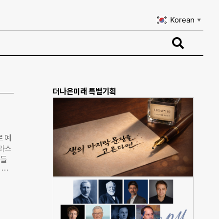
Korean
▼
Korean
▼
더나은미래 특별기획
 예
플라스
민들
 깜
서 딸
 참여
’은
이어져