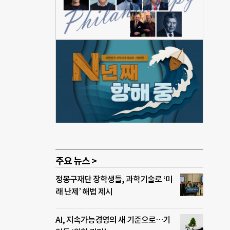
품을
에 이
M화
사회
네옥
 대
혼이
쓰는
나흘
 생각
주요 뉴스 >
정몽구재단 장학생들, 과학기술로 ‘미
래 난제’ 해법 제시
AI, 지속가능경영의 새 기준으로…기