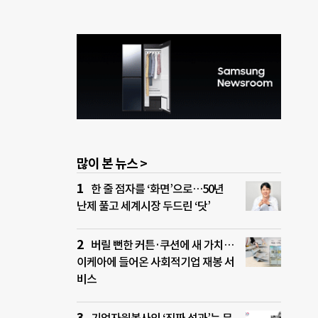
많이 본 뉴스 >
한 줄 점자를 ‘화면’으로…50년
난제 풀고 세계시장 두드린 ‘닷’
버릴 뻔한 커튼·쿠션에 새 가치…
이케아에 들어온 사회적기업 재봉 서
비스