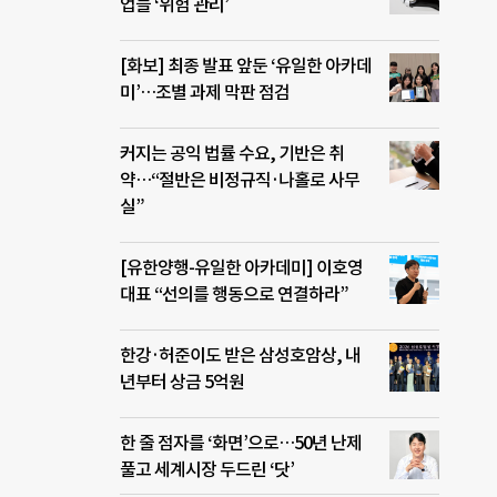
업들 ‘위험 관리’
[화보] 최종 발표 앞둔 ‘유일한 아카데
미’…조별 과제 막판 점검
커지는 공익 법률 수요, 기반은 취
약…“절반은 비정규직·나홀로 사무
실”
[유한양행-유일한 아카데미] 이호영
대표 “선의를 행동으로 연결하라”
한강·허준이도 받은 삼성호암상, 내
년부터 상금 5억원
한 줄 점자를 ‘화면’으로…50년 난제
풀고 세계시장 두드린 ‘닷’