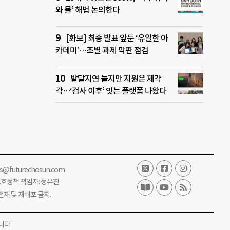
와 물’ 해법 논의한다
[화보] 최종 발표 앞둔 ‘유일한 아
카데미’…조별 과제 막판 점검
발달지연 늘지만 지원은 제각
각…‘검사 이후’ 잇는 플랫폼 나왔다
ss@futurechosun.com
보호정책 책임자: 정유진
단 전재 및 재배포 금지.
니다