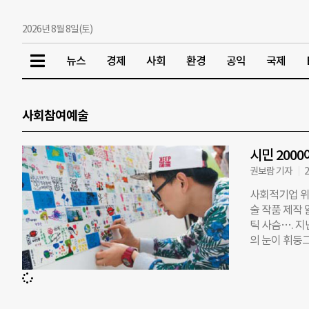
2026년 8월 8일(토)
뉴스
경제
사회
환경
공익
국제
사회참여예술
시민 200
권보람 기자
2
사회적기업 위
술 작품 제작
틱 사슴…. 지
의 눈이 휘둥
짝 놀랐어요. 
아이랑 같이 
가 예술이 될 
사회참여예술이