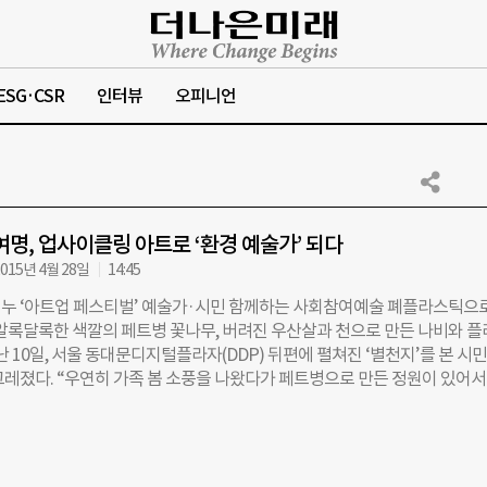
ESG·CSR
인터뷰
오피니언
0여명, 업사이클링 아트로 ‘환경 예술가’ 되다
015년 4월 28일
14:45
누 ‘아트업 페스티벌’ 예술가·시민 함께하는 사회참여예술 폐플라스틱으로
 알록달록한 색깔의 페트병 꽃나무, 버려진 우산살과 천으로 만든 나비와 
난 10일, 서울 동대문디지털플라자(DDP) 뒤편에 펼쳐진 ‘별천지’를 본 시
그레졌다. “우연히 가족 봄 소풍을 나왔다가 페트병으로 만든 정원이 있어서
동화 ‘이상한 나라의 앨리스’에 나오는 숲 같기도 하고요. 이번 주말에 집에
페트병 꽃이라도 만들어보려고요.”(김은형·39) 사회적 메시지가, 사람들의
수 있을까. 지난 10일부터 11일까지 DDP에서 열린 제4회 ‘아트업 페스티벌
 결코 먼 곳에 있지 않음을 증명했다. 사회적기업 ‘위누’ 주최로 4년째 