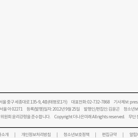
울 중구 세종대로 135-9, 4층(태평로1가) 대표전화: 02-732-7868 기사제보:
pre
울 아 02271 등록(발행)일자: 2012년 9월 25일 발행인/편집인: 김윤곤 청소년
위원회 윤리강령을 준수합니다.
Copyright 더나은미래 All rights reserved. 무
사소개
개인정보처리방침
청소년보호정책
편집규약
알립