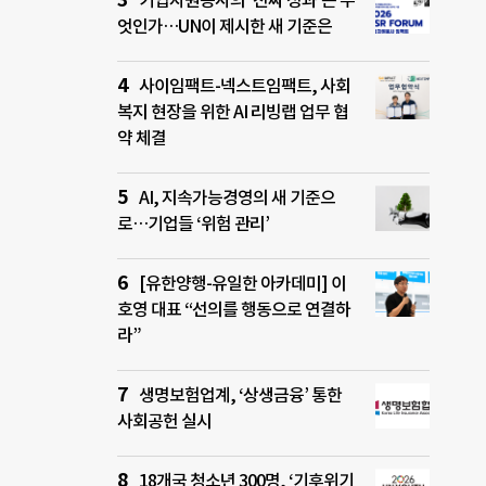
기업자원봉사의 ‘진짜 성과’는 무
엇인가…UN이 제시한 새 기준은
사이임팩트-넥스트임팩트, 사회
복지 현장을 위한 AI 리빙랩 업무 협
약 체결
AI, 지속가능경영의 새 기준으
로…기업들 ‘위험 관리’
[유한양행-유일한 아카데미] 이
호영 대표 “선의를 행동으로 연결하
라”
생명보험업계, ‘상생금융’ 통한
사회공헌 실시
18개국 청소년 300명, ‘기후위기