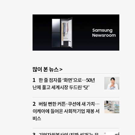
많이 본 뉴스 >
한 줄 점자를 ‘화면’으로…50년
난제 풀고 세계시장 두드린 ‘닷’
버릴 뻔한 커튼·쿠션에 새 가치…
이케아에 들어온 사회적기업 재봉 서
비스