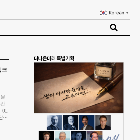
Korean
▼
Korean
▼
더나은미래 특별기획
워크
성을
주간
01.
재단은
I)
전문
는