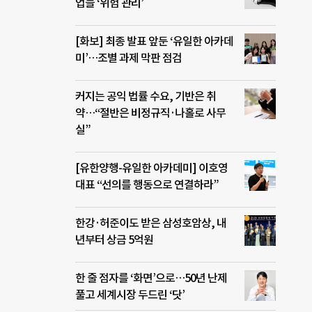
업들 ‘위험 관리’
[화보] 최종 발표 앞둔 ‘유일한 아카데
미’…조별 과제 막판 점검
커지는 공익 법률 수요, 기반은 취
약…“절반은 비정규직·나홀로 사무
실”
[유한양행-유일한 아카데미] 이호영
대표 “선의를 행동으로 연결하라”
한강·허준이도 받은 삼성호암상, 내
년부터 상금 5억원
한 줄 점자를 ‘화면’으로…50년 난제
풀고 세계시장 두드린 ‘닷’