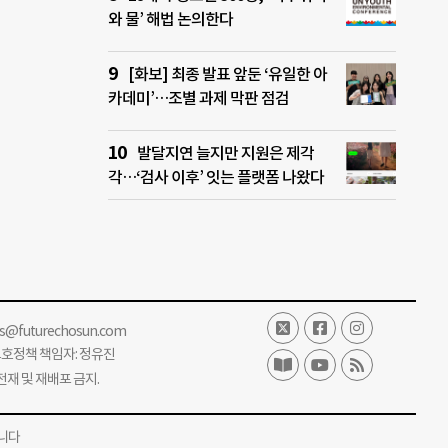
와 물’ 해법 논의한다
[화보] 최종 발표 앞둔 ‘유일한 아
카데미’…조별 과제 막판 점검
발달지연 늘지만 지원은 제각
각…‘검사 이후’ 잇는 플랫폼 나왔다
ss@futurechosun.com
보호정책 책임자: 정유진
단 전재 및 재배포 금지.
니다