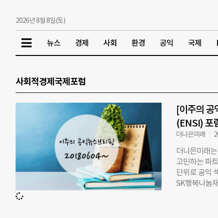
2026년 8월 8일(토)
뉴스
경제
사회
환경
공익
국제
사회적경제국제포럼
[이주의 공
(ENSI) 
더나은미래
2
더나은미래는 
고민하는 파트
단위로 공익 
SK행복나눔재단
6월 12일 오
포럼을 개최한다
가들이 서로 