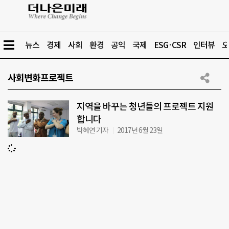
뉴스
경제
사회
환경
공익
국제
ESG·CSR
인터뷰
오
사회변화프로젝트
지역을 바꾸는 청년들의 프로젝트 지원
합니다
박혜연 기자
2017년 6월 23일