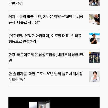
막판 점검
커지는 공익 법률 수요, 기반은 취약…“절반은 비정
규직·나홀로 사무실”
[유한양행-유일한 아카데미] 이호영 대표 “선의를
행동으로 연결하라”
한강·허준이도 받은 삼성호암상, 내년부터 상금 5억
원
한 줄 점자를 ‘화면’으로…50년 난제 풀고 세계시장
두드린 ‘닷’