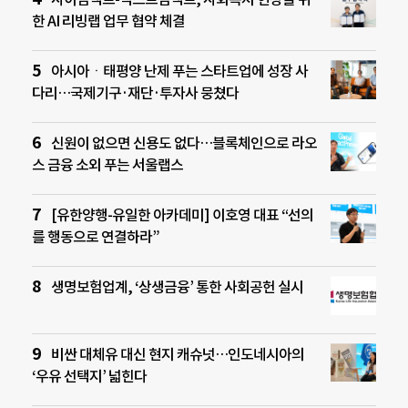
한 AI 리빙랩 업무 협약 체결
아시아ㆍ태평양 난제 푸는 스타트업에 성장 사
다리…국제기구·재단·투자사 뭉쳤다
신원이 없으면 신용도 없다…블록체인으로 라오
스 금융 소외 푸는 서울랩스
[유한양행-유일한 아카데미] 이호영 대표 “선의
를 행동으로 연결하라”
생명보험업계, ‘상생금융’ 통한 사회공헌 실시
비싼 대체유 대신 현지 캐슈넛…인도네시아의
‘우유 선택지’ 넓힌다