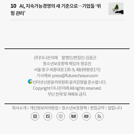
AI, 지속가능경영의 새 기준으로…기업들 ‘위
험 관리’
(주)더나은미래 발행인/편집인: 김윤곤
청소년보호정책 책임자: 정유진
서울 중구 세종대로 135-9, 4층(태평로1가)
기사제보:
press@futurechosun.com
인터넷신문윤리위원회 윤리강령을 준수합니다.
Copyright 더나은미래 All rights reserved.
무단 전재 및 재배포 금지.
회사소개
개인정보처리방침
청소년보호정책
편집규약
알립니다