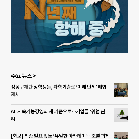
주요 뉴스 >
정몽구재단 장학생들, 과학기술로 ‘미래 난제’ 해법
제시
AI, 지속가능경영의 새 기준으로…기업들 ‘위험 관
리’
[화보] 최종 발표 앞둔 ‘유일한 아카데미’…조별 과제