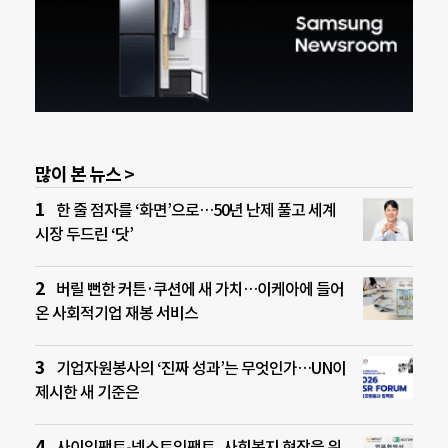
많이 본 뉴스 >
한 줄 점자를 ‘화면’으로…50년 난제 풀고 세계
시장 두드린 ‘닷’
버릴 뻔한 커튼·쿠션에 새 가치…이케아에 들어
온 사회적기업 재봉 서비스
기업자원봉사의 ‘진짜 성과’는 무엇인가…UN이
제시한 새 기준은
사이임팩트-넥스트임팩트, 사회복지 현장을 위