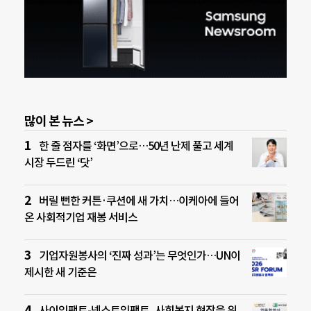
많이 본 뉴스 >
한 줄 점자를 ‘화면’으로…50년 난제 풀고 세계
시장 두드린 ‘닷’
버릴 뻔한 커튼·쿠션에 새 가치…이케아에 들어
온 사회적기업 재봉 서비스
기업자원봉사의 ‘진짜 성과’는 무엇인가…UN이
제시한 새 기준은
사이임팩트-넥스트임팩트, 사회복지 현장을 위