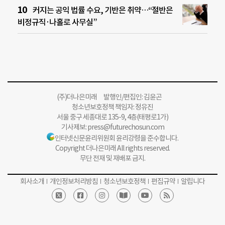
커지는 공익 법률 수요, 기반은 취약…“절반은
비정규직·나홀로 사무실”
(주)더나은미래 발행인/편집인: 김윤곤
청소년보호정책 책임자: 정유진
서울 중구 세종대로 135-9, 4층(태평로1가)
기사제보:
press@futurechosun.com
인터넷신문윤리위원회 윤리강령을 준수합니다.
Copyright 더나은미래 All rights reserved.
무단 전재 및 재배포 금지.
회사소개
개인정보처리방침
청소년보호정책
편집규약
알립니다