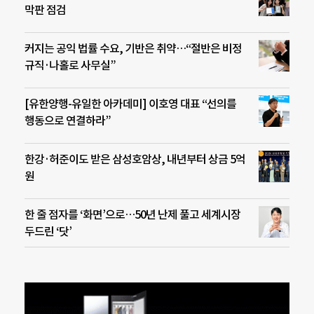
막판 점검
커지는 공익 법률 수요, 기반은 취약…“절반은 비정
규직·나홀로 사무실”
[유한양행-유일한 아카데미] 이호영 대표 “선의를
행동으로 연결하라”
한강·허준이도 받은 삼성호암상, 내년부터 상금 5억
원
한 줄 점자를 ‘화면’으로…50년 난제 풀고 세계시장
두드린 ‘닷’