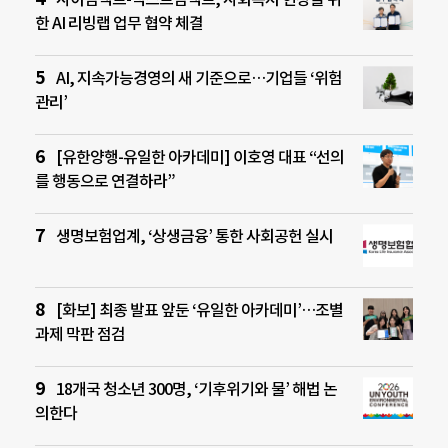
한 AI 리빙랩 업무 협약 체결
AI, 지속가능경영의 새 기준으로…기업들 ‘위험
관리’
[유한양행-유일한 아카데미] 이호영 대표 “선의
를 행동으로 연결하라”
생명보험업계, ‘상생금융’ 통한 사회공헌 실시
[화보] 최종 발표 앞둔 ‘유일한 아카데미’…조별
과제 막판 점검
18개국 청소년 300명, ‘기후위기와 물’ 해법 논
의한다