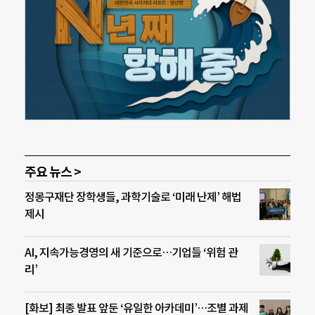
주요 뉴스 >
정몽구재단 장학생들, 과학기술로 ‘미래 난제’ 해법
제시
AI, 지속가능경영의 새 기준으로…기업들 ‘위험 관
리’
[화보] 최종 발표 앞둔 ‘유일한 아카데미’…조별 과제