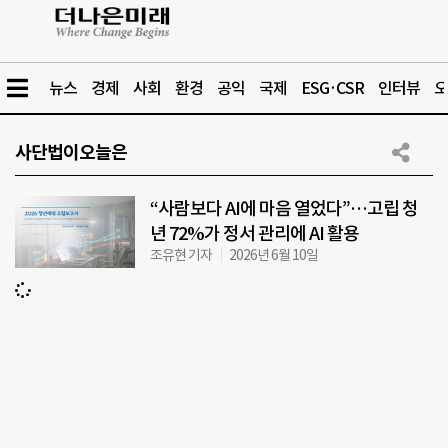
뉴스
경제
사회
환경
공익
국제
ESG·CSR
인터뷰
오
사단법이오늘은
“사람보다 AI에 마음 열었다”…고립 청
년 72%가 정서 관리에 AI 활용
조유현 기자
2026년 6월 10일