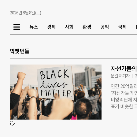
2026년 8월 8일(토)
뉴스
경제
사회
환경
공익
국제
빅벳번들
자선가들의 
문일요 기자
2
연간 20억달
‘자선가들의 연
비영리단체 지
표가 비슷한 고
부하는 ‘빅벳
는 것과 다르
위한 별도의 
다는 장점이 