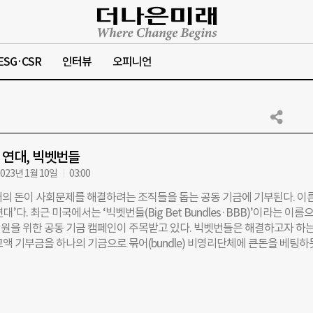
ESG·CSR
인터뷰
오피니언
연대, 빅벳번들
023년 1월 10일
03:00
러의 돈이 사회문제를 해결하려는 조직들을 돕는 공동 기금에 기부된다. 이
대’다. 최근 미국에서는 ‘빅벳번들(Big Bet Bundles·BBB)’이라는 이름
원을 위한 공동 기금 캠페인이 주목받고 있다. 빅벳번들은 해결하고자 하는
액 기부금을 하나의 기금으로 묶어(bundle) 비영리단체에 큰돈을 베팅하
’을 실천한다는 뜻이다. 일반적인 모금 단체들이 십시일반으로 소액 기부를
다. 최소 기부금은 1000만원이다. 빅벳번들은 자산가들이 기부 단체를 선
팀을 꾸리거나 재단을 설립하지 않고도 원하는 목표에 따른 기부를 실천할 
있다. BBB가 주목하는 점은 빅벳 지원 대상에서 상대적으로 소외되는 인권