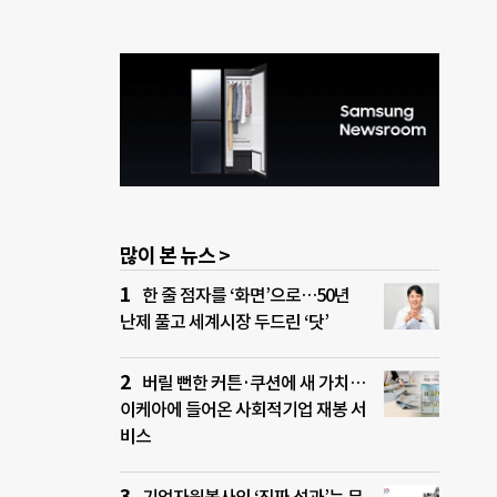
많이 본 뉴스 >
한 줄 점자를 ‘화면’으로…50년
난제 풀고 세계시장 두드린 ‘닷’
버릴 뻔한 커튼·쿠션에 새 가치…
이케아에 들어온 사회적기업 재봉 서
비스