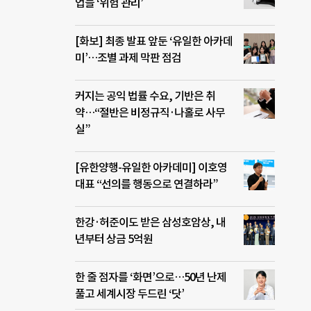
업들 ‘위험 관리’
[화보] 최종 발표 앞둔 ‘유일한 아카데
미’…조별 과제 막판 점검
커지는 공익 법률 수요, 기반은 취
약…“절반은 비정규직·나홀로 사무
실”
[유한양행-유일한 아카데미] 이호영
대표 “선의를 행동으로 연결하라”
한강·허준이도 받은 삼성호암상, 내
년부터 상금 5억원
한 줄 점자를 ‘화면’으로…50년 난제
풀고 세계시장 두드린 ‘닷’