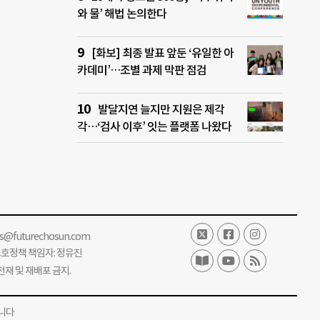
와 물’ 해법 논의한다
[화보] 최종 발표 앞둔 ‘유일한 아
카데미’…조별 과제 막판 점검
발달지연 늘지만 지원은 제각
각…‘검사 이후’ 잇는 플랫폼 나왔다
ss@futurechosun.com
보호정책 책임자: 정유진
단 전재 및 재배포 금지.
니다