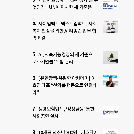
기업자원봉사의 ‘진짜 성과’는 무
엇인가…UN이 제시한 새 기준은
사이임팩트-넥스트임팩트, 사회
복지 현장을 위한 AI 리빙랩 업무 협
약 체결
AI, 지속가능경영의 새 기준으
로…기업들 ‘위험 관리’
[유한양행-유일한 아카데미] 이
호영 대표 “선의를 행동으로 연결하
라”
생명보험업계, ‘상생금융’ 통한
사회공헌 실시
18개국 청소년 300명, ‘기후위기