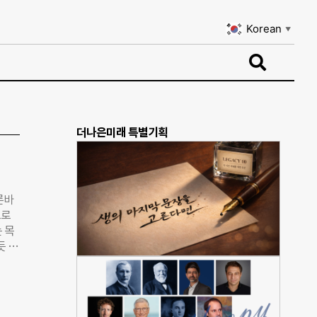
Korean
▼
Korean
▼
더나은미래 특별기획
른바
으로
 목
듯 기
 모으
발하기
수 있
 단체