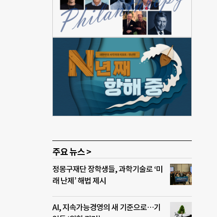
철폐
 명확
의기
조세
ion
지스
가들
매우
지난
주요 뉴스 >
정몽구재단 장학생들, 과학기술로 ‘미
래 난제’ 해법 제시
AI, 지속가능경영의 새 기준으로…기