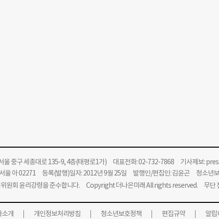
울 중구 세종대로 135-9, 4층(태평로1가) 대표전화: 02-732-7868 기사제보:
pre
울 아 02271 등록(발행)일자: 2012년 9월 25일 발행인/편집인: 김윤곤 청소년
위원회 윤리강령을 준수합니다.
Copyright 더나은미래 All rights reserved. 무
사소개
개인정보처리방침
청소년보호정책
편집규약
알립