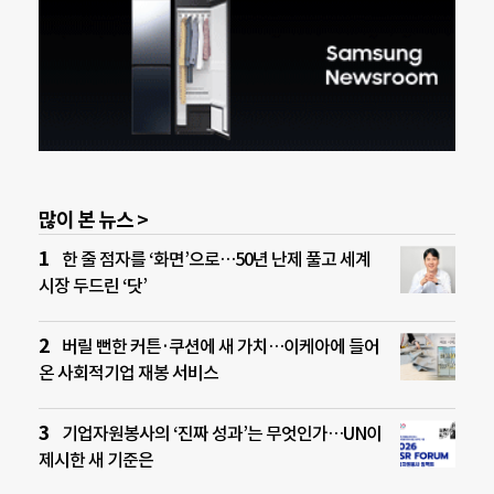
많이 본 뉴스 >
한 줄 점자를 ‘화면’으로…50년 난제 풀고 세계
시장 두드린 ‘닷’
버릴 뻔한 커튼·쿠션에 새 가치…이케아에 들어
온 사회적기업 재봉 서비스
기업자원봉사의 ‘진짜 성과’는 무엇인가…UN이
제시한 새 기준은