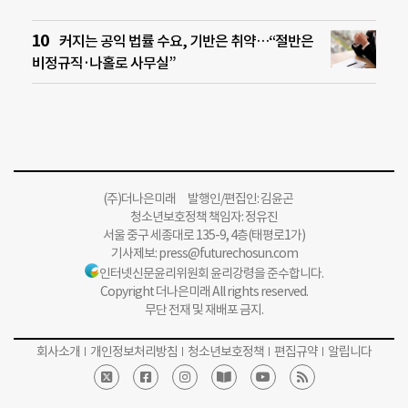
커지는 공익 법률 수요, 기반은 취약…“절반은
비정규직·나홀로 사무실”
(주)더나은미래 발행인/편집인: 김윤곤
청소년보호정책 책임자: 정유진
서울 중구 세종대로 135-9, 4층(태평로1가)
기사제보:
press@futurechosun.com
인터넷신문윤리위원회 윤리강령을 준수합니다.
Copyright 더나은미래 All rights reserved.
무단 전재 및 재배포 금지.
회사소개
개인정보처리방침
청소년보호정책
편집규약
알립니다