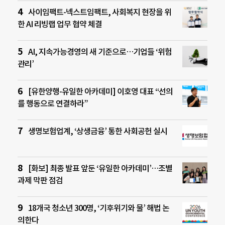
사이임팩트-넥스트임팩트, 사회복지 현장을 위
한 AI 리빙랩 업무 협약 체결
AI, 지속가능경영의 새 기준으로…기업들 ‘위험
관리’
[유한양행-유일한 아카데미] 이호영 대표 “선의
를 행동으로 연결하라”
생명보험업계, ‘상생금융’ 통한 사회공헌 실시
[화보] 최종 발표 앞둔 ‘유일한 아카데미’…조별
과제 막판 점검
18개국 청소년 300명, ‘기후위기와 물’ 해법 논
의한다