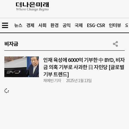
뉴스
경제
사회
환경
공익
국제
ESG·CSR
인터뷰
오
비자금
인재 육성에 6000억 기부한 中 BYD, 비자
금 의혹 기부로 사과한 日 자민당 [글로벌
기부 트렌드]
채예빈 기자
2025년 1월 13일