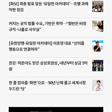
[화보] 최종 발표 앞둔 ‘유일한 아카데미’…조별 과제
막판 점검
커지는 공익 법률 수요, 기반은 취약…“절반은 비정
규직·나홀로 사무실”
[유한양행-유일한 아카데미] 이호영 대표 “선의를
행동으로 연결하라”
한강·허준이도 받은 삼성호암상, 내년부터 상금 5억
원
한 줄 점자를 ‘화면’으로…50년 난제 풀고 세계시장
두드린 ‘닷’