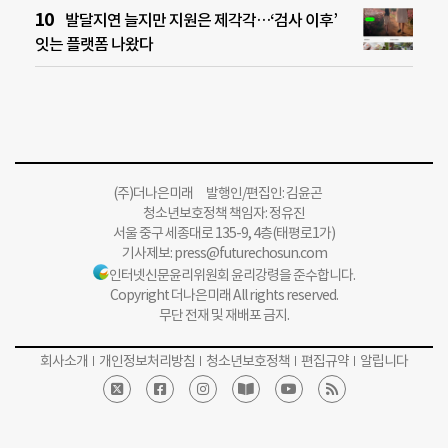
발달지연 늘지만 지원은 제각각…‘검사 이후’
잇는 플랫폼 나왔다
(주)더나은미래 발행인/편집인: 김윤곤
청소년보호정책 책임자: 정유진
서울 중구 세종대로 135-9, 4층(태평로1가)
기사제보:
press@futurechosun.com
인터넷신문윤리위원회 윤리강령을 준수합니다.
Copyright 더나은미래 All rights reserved.
무단 전재 및 재배포 금지.
회사소개
개인정보처리방침
청소년보호정책
편집규약
알립니다