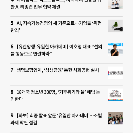
한 AI 리빙랩 업무 협약 체결
AI, 지속가능경영의 새 기준으로…기업들 ‘위험
관리’
[유한양행-유일한 아카데미] 이호영 대표 “선의
를 행동으로 연결하라”
생명보험업계, ‘상생금융’ 통한 사회공헌 실시
18개국 청소년 300명, ‘기후위기와 물’ 해법 논
의한다
[화보] 최종 발표 앞둔 ‘유일한 아카데미’…조별
과제 막판 점검