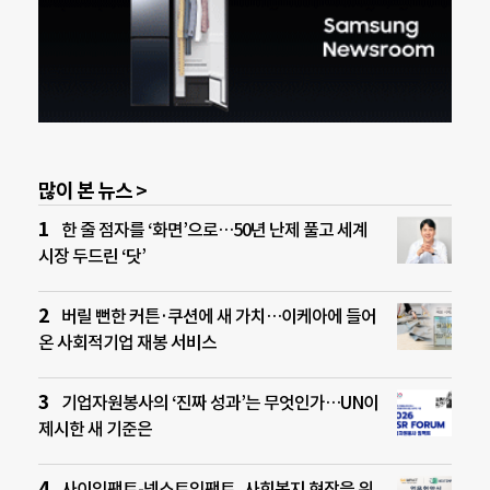
많이 본 뉴스 >
한 줄 점자를 ‘화면’으로…50년 난제 풀고 세계
시장 두드린 ‘닷’
버릴 뻔한 커튼·쿠션에 새 가치…이케아에 들어
온 사회적기업 재봉 서비스
기업자원봉사의 ‘진짜 성과’는 무엇인가…UN이
제시한 새 기준은
사이임팩트-넥스트임팩트, 사회복지 현장을 위