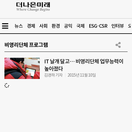
뉴스
경제
사회
환경
공익
국제
ESG·CSR
인터뷰
오
비영리단체 프로그램
IT 날개 달고… 비영리단체 업무능력이
높아졌다
김경하 기자
2015년 11월 10일