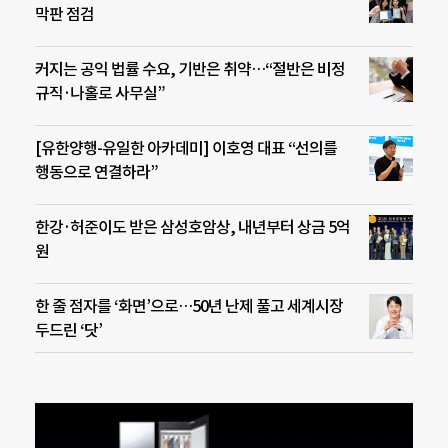
막판 점검
커지는 공익 법률 수요, 기반은 취약…“절반은 비정
규직·나홀로 사무실”
[유한양행-유일한 아카데미] 이호영 대표 “선의를
행동으로 연결하라”
한강·허준이도 받은 삼성호암상, 내년부터 상금 5억
원
한 줄 점자를 ‘화면’으로…50년 난제 풀고 세계시장
두드린 ‘닷’