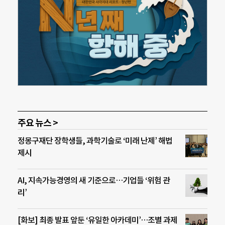
주요 뉴스 >
정몽구재단 장학생들, 과학기술로 ‘미래 난제’ 해법
제시
AI, 지속가능경영의 새 기준으로…기업들 ‘위험 관
리’
[화보] 최종 발표 앞둔 ‘유일한 아카데미’…조별 과제