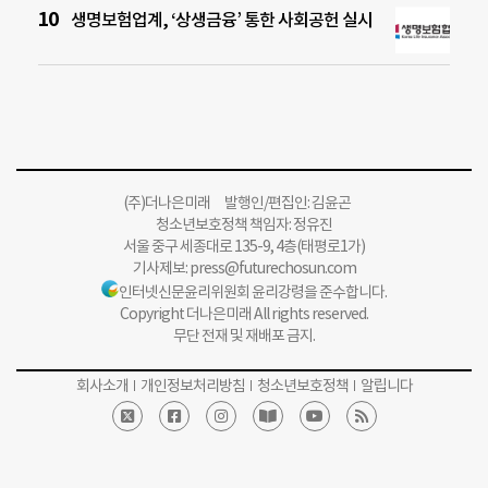
생명보험업계, ‘상생금융’ 통한 사회공헌 실시
(주)더나은미래 발행인/편집인: 김윤곤
청소년보호정책 책임자: 정유진
서울 중구 세종대로 135-9, 4층(태평로1가)
기사제보:
press@futurechosun.com
인터넷신문윤리위원회 윤리강령을 준수합니다.
Copyright 더나은미래 All rights reserved.
무단 전재 및 재배포 금지.
회사소개
개인정보처리방침
청소년보호정책
알립니다