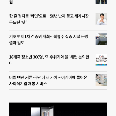
원
한 줄 점자를 ‘화면’으로…50년 난제 풀고 세계시장
두드린 ‘닷’
기후부 제1차 검증위 개최…복류수 실증 시설 운영
결과 검토
18개국 청소년 300명, ‘기후위기와 물’ 해법 논의한
다
버릴 뻔한 커튼·쿠션에 새 가치…이케아에 들어온
사회적기업 재봉 서비스