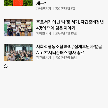
제는?
채예빈 기자
2024년 8월 8일
홀로서기 아닌 ‘나’로 서기, 자립준비청년
4명이 책에 담은 이야기
채예빈 기자
2024년 7월 19일
사회적협동조합 빠띠, ‘잠재후원자 발굴
A to Z’ 시티즌패스 행사 종료
김규리 기자
2024년 7월 10일