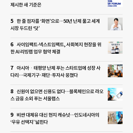
제시한 새 기준은
한 줄 점자를 ‘화면’으로…50년 난제 풀고 세계
시장 두드린 ‘닷’
사이임팩트-넥스트임팩트, 사회복지 현장을 위
한 AI 리빙랩 업무 협약 체결
아시아ㆍ태평양 난제 푸는 스타트업에 성장 사
다리…국제기구·재단·투자사 뭉쳤다
신원이 없으면 신용도 없다…블록체인으로 라오
스 금융 소외 푸는 서울랩스
비싼 대체유 대신 현지 캐슈넛…인도네시아의
‘우유 선택지’ 넓힌다