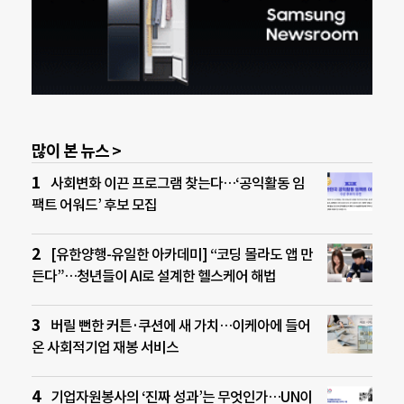
많이 본 뉴스 >
사회변화 이끈 프로그램 찾는다…‘공익활동 임
팩트 어워드’ 후보 모집
[유한양행-유일한 아카데미] “코딩 몰라도 앱 만
든다”…청년들이 AI로 설계한 헬스케어 해법
버릴 뻔한 커튼·쿠션에 새 가치…이케아에 들어
온 사회적기업 재봉 서비스
기업자원봉사의 ‘진짜 성과’는 무엇인가…UN이