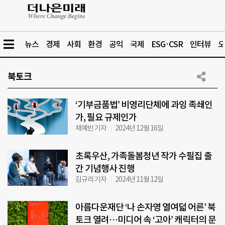
뉴스
경제
사회
환경
공익
국제
ESG·CSR
인터뷰
오
북토크
‘기부금품법’ 비영리단체에 과잉 족쇄인
가, 필요 규제인가
채예빈 기자
2024년 12월 16일
초록우산, 가족돌봄청년 작가 수필집 출
간 기념행사 진행
김규리 기자
2024년 11월 12일
아름다운재단 ‘나 손자영 열여덟 어른’ 북
토크 열려…미디어 속 ‘고아’ 캐릭터의 문