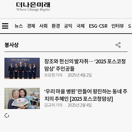
뉴스
경제
사회
환경
공익
국제
ESG·CSR
인터뷰
오
봉사상
창조와 헌신의 발자취… ‘2025 포스코청
암상’ 주인공들
조유현 기자
2025년 4월 2일
‘우리 마을 병원’ 만들어 왕진하는 동네 주
치의 추혜인 [2025 포스코청암상]
김규리 기자
2025년 2월 4일