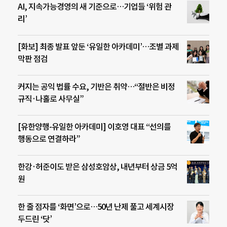
AI, 지속가능경영의 새 기준으로…기업들 ‘위험 관
리’
[화보] 최종 발표 앞둔 ‘유일한 아카데미’…조별 과제
막판 점검
커지는 공익 법률 수요, 기반은 취약…“절반은 비정
규직·나홀로 사무실”
[유한양행-유일한 아카데미] 이호영 대표 “선의를
행동으로 연결하라”
한강·허준이도 받은 삼성호암상, 내년부터 상금 5억
원
한 줄 점자를 ‘화면’으로…50년 난제 풀고 세계시장
두드린 ‘닷’