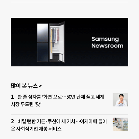
많이 본 뉴스 >
한 줄 점자를 ‘화면’으로…50년 난제 풀고 세계
시장 두드린 ‘닷’
버릴 뻔한 커튼·쿠션에 새 가치…이케아에 들어
온 사회적기업 재봉 서비스