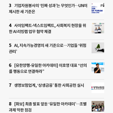
기업자원봉사의 ‘진짜 성과’는 무엇인가…UN이
제시한 새 기준은
사이임팩트-넥스트임팩트, 사회복지 현장을 위
한 AI 리빙랩 업무 협약 체결
AI, 지속가능경영의 새 기준으로…기업들 ‘위험
관리’
[유한양행-유일한 아카데미] 이호영 대표 “선의
를 행동으로 연결하라”
생명보험업계, ‘상생금융’ 통한 사회공헌 실시
[화보] 최종 발표 앞둔 ‘유일한 아카데미’…조별
과제 막판 점검