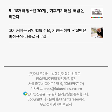
18개국 청소년 300명, ‘기후위기와 물’ 해법 논
의한다
커지는 공익 법률 수요, 기반은 취약…“절반은
비정규직·나홀로 사무실”
(주)더나은미래 발행인/편집인: 김윤곤
청소년보호정책 책임자: 정유진
서울 중구 세종대로 135-9, 4층(태평로1가)
기사제보:
press@futurechosun.com
인터넷신문윤리위원회 윤리강령을 준수합니다.
Copyright 더나은미래 All rights reserved.
무단 전재 및 재배포 금지.