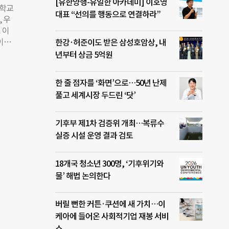
[유한양행-유일한 아카데미] 이호영
 장
등학교
대표 “선의를 행동으로 연결하라”
지대
 우
요양
 이
못했
 이양
한강·허준이도 받은 삼성호암상, 내
최근
 안양
년부터 상금 5억원
동지
회에
무적
 수
한 줄 점자를 ‘화면’으로…50년 난제
다.
 사
아동
풀고 세계시장 두드린 ‘닷’
동모
로드
리 활
자에게
지시설
기후부 제1차 검증위 개최…복류수
 대극
실증 시설 운영 결과 검토
문화예
의 동
18개국 청소년 300명, ‘기후위기와
·청소
물’ 해법 논의한다
만호
 위
버릴 뻔한 커튼·쿠션에 새 가치…이
케아에 들어온 사회적기업 재봉 서비
스