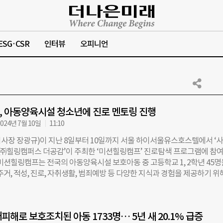
ESG·CSR
인터뷰
오피니언
 아동양육시설 청소년에 진로 멘토링 진행
024년 7월 10일
11:10
사장 장광규)이 지난 8일부터 10일까지 서울 하이서울유스호스텔에서 ‘
 ‘㈜힐링캠퍼스 더공감’이 주최한 ‘미션힐링캠프’ 진로탐색 프로그램에 참
 미션힐링캠프는 전국의 아동양육시설 보호아동 중 고등학교 1, 2학년 45명
주거, 적성, 진로, 자취생활, 범죄예방 등 다양한 지식과 경험을 제공하기 위
재단은 9일에 진행된 진로탐색 프로그램에서 패션, 외식, 건설, 호텔, 크루
료 등 이랜드그룹 내 다양한 분야의 임직원들이 멘토로 참여했다. 각 직군의
에 대해 설명하고, 학생들의 질문에 답하는 시간을 가졌다. 특히, 현장 아르
피해로 보호조치된 아동 1733명… 5년 새 20.1% 급증
 관리자 직급까지 올라간 임직원을 멘토로 선정하고, 열정을 바탕으로 한 