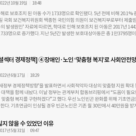
기도 했다. 사단법인 야나 관계자는 “스스로 진로 탐색하는데 어려움을 겪
022년 10월 19일
18:48
소년에게는 진로 상담과 교육의 기회가 절실하다”며 “이번 캠프를 통해 
로 보호조치 된 아동 수가 1733명으로 확인됐다. 5년 전에 비해 20.1% 
에게 유익한 취업 준비 프로그램을 제공할 수 있어서 기쁘다”고 말했다.
19일 국회 보건복지위원회 백종헌 국민의힘 의원이 보건복지부로부터 제출
는 “성인이 되어 아동양육시설을 퇴소하고 자립해야 하는 청소년들은 진
 발생원인’ 자료에 따르면, 학대로 인해 보호조치 된 아동은 2017년 144
 아니라 일자리를 찾는 것에도 어려움을 겪는 경우가 많다”며 “앞으로 아
 1733명으로 증가했다. 지난 5년간 발생한 보호대상아동은 총 1만3795명이
들의 진로 탐색과 취업에 실질적인 도움을 주기 위한 방안을 계속해서 모
로 인한 보호대상아동 수는 7840명으로 가장 큰 비중을 차지했다. 부모의 이
. 조유현 더나은미래 기자 oil_line@chosun.com
 미혼 부모·혼외자(2779명) 순으로 그 뒤를 이었다. 백 의원은 부모의 이혼 등 
 보호조치는 감소하는데 반해, 학대로 인한 보호대상아동 수가 매년 증가
셜섹터 경제정책] ④장애인·노인 ‘맞춤형 복지’로 사회안전망
 부모의 이혼으로 인해 발생한 보호대상아동의 수는 2017년 747명에서 2
로 감소했다. 같은 기간 미혼 부모·혼외자로 인한 보호대상아동 수는 847명
었다. 반면 학대로 인한 보호대상아동 수는 1442명에서 1733명으로 증가
022년 6월 17일
18:29
 판단된 건수는 매해 꾸준히 늘었다. 2012년 6403건에서 2021년 3만76
 ‘새정부 경제정책방향’을 발표하면서 사회적약자 대상의 맞춤형 지원 확대 
 487.3% 증가했다. 백 의원은 “국가에서 아동보호와 관련된 제도를 개선하
 대책을 함께 내놨다. 이날 정부는 관계부처 합동브리핑에서 “도움이 필요
고 밝혔지만, 학대 피해 아동은 급증하고 있어 실효성 있는 대책 마련이 
 맞춤형 복지를 구현하겠다”고 했다. 우선 노인빈곤 완화를 위해 기초연금
. 백 의원은 “학대로 인한 상처는 아이들에게 평생 지울 수 없는 트라우마로
한다. 기초연금이 인상될 경우 빈곤노인은 기존 월 30만에서 40만원을 받
정부에서는 적극적인 보호와 지원을 제공해줘야 한다”며 “보호대상아동이
리는 사회서비스형·시장형 등으로 확대한다. 장애인을 대상으로 한 정책안
면서 새로운 환경에 잘 적응할 수 있도록 관련 제도를 정비하고 미비한 부
선택권을 강조했다. ‘개인예산제’를 도입해 장애당사자가 지원금을 자유롭게
고 밝혔다. 황원규 더나은미래 기자 wonq@chosun.com
잃지 않을 수 있었던 이유
록 한다는 것이다. 최중증 발달장애인 24시간 돌봄서비스와 탈시설 지역사회
017년 5월 31일
09:47
확대할 예정이다. 현재 정부는 10개 지역에 걸쳐 200명을 대상으로 주거