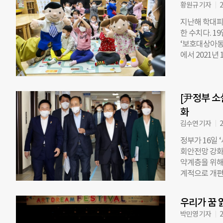
과정을 공유하
황원규 기자
2
동양육시설 청
지난해 학대피해
자립준비청년들
한 수치다. 
드재단 관계자
‘보호대상아동의
정하는 것뿐만
에서 2021년
육시설 청소년
이 중 ‘학대’
가겠다”고 전했다
(3176명),
원인으로 인한
[尹정부 소
점을 지적했다.
년 417년으
화
379명으로 줄
김수연 기자
2
특히 아동학대로
정부가 16일
으로 10년 새
회안전망 강화
계를 추진한다
약계층을 위해
다”고 밝혔다
계적으로 개편
수 있으므로 
다. 노인일자
시설로 입소하
는 당사자의 
개선해야 한다”
우리가 꿈 
용할 수 있도
박민영 기자
2
립지원 사업도 