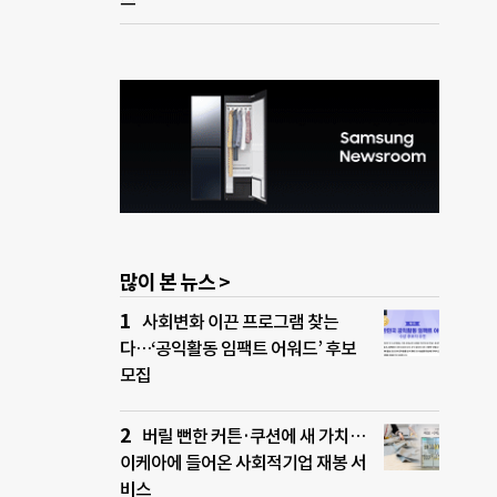
많이 본 뉴스 >
사회변화 이끈 프로그램 찾는
다…‘공익활동 임팩트 어워드’ 후보
모집
버릴 뻔한 커튼·쿠션에 새 가치…
이케아에 들어온 사회적기업 재봉 서
비스