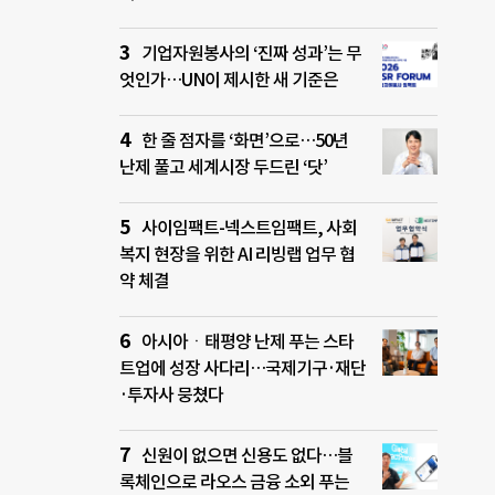
기업자원봉사의 ‘진짜 성과’는 무
엇인가…UN이 제시한 새 기준은
한 줄 점자를 ‘화면’으로…50년
난제 풀고 세계시장 두드린 ‘닷’
사이임팩트-넥스트임팩트, 사회
복지 현장을 위한 AI 리빙랩 업무 협
약 체결
아시아ㆍ태평양 난제 푸는 스타
트업에 성장 사다리…국제기구·재단
·투자사 뭉쳤다
신원이 없으면 신용도 없다…블
록체인으로 라오스 금융 소외 푸는