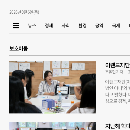
2026년 8월 6일(목)
뉴스
경제
사회
환경
공익
국제
보호아동
이랜드재단,
조유현 기자
2
이랜드재단(이
법인 야나’와
다고 밝혔다.
상으로 경제, 
최됐다. 이랜드
사회복지, 의
와 진로 방향
지난해 학대
트에서 시작해