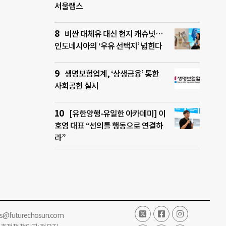
서울랩스
비싼 대체유 대신 현지 캐슈넛…
인도네시아의 ‘우유 선택지’ 넓힌다
생명보험업계, ‘상생금융’ 통한
사회공헌 실시
[유한양행-유일한 아카데미] 이
호영 대표 “선의를 행동으로 연결하
라”
ss@futurechosun.com