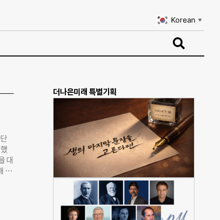
Korean
▼
Korean
▼
더나은미래 특별기획
사단
여했
을 대
해 개
즈,
 업무
바이
성장