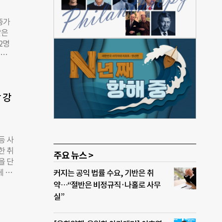
는 아
예비
증가
 이랜
받은
로를
2명
동양
다.
색해
혼
다른
하는
 강
021
에서
했다.
05건
등 사
고 체
한 취
시급하
주요 뉴스 >
을 단
 남을
게 된
커지는 공익 법률 수요, 기반은 취
 보호
에서
약…“절반은 비정규직·나홀로 사무
분을
 사
실”
 자
·돌봄