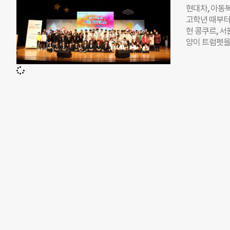
·의료 등 통합
현대차, 아동
애인의 활동범
고학년 때부터
를 해소하기 
현 콩쿠르, 서
등급판정을 받
양이 트럼펫을 
다. 이에 정
은 한 대기업
‘장애인활동 
의집 관악단과
원 범위 확대
나가 수상자 
으로 저상버스
있었던 계기는
보호아동 관
업을 이어오고
쉼터 등을 마
금회와 함께 
맵도 검토 중
동을 지원하고 
일정 수준의 
의 4200여 
yeon@chosu
장에서는 문화
술 활동 지원을
아리가 공연을
년에게 장학금
(18·가명)군
해 친구의 시