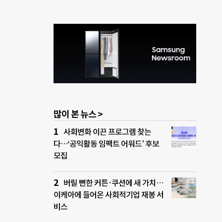
많이 본 뉴스 >
사회변화 이끈 프로그램 찾는
다…‘공익활동 임팩트 어워드’ 후보
모집
버릴 뻔한 커튼·쿠션에 새 가치…
이케아에 들어온 사회적기업 재봉 서
비스