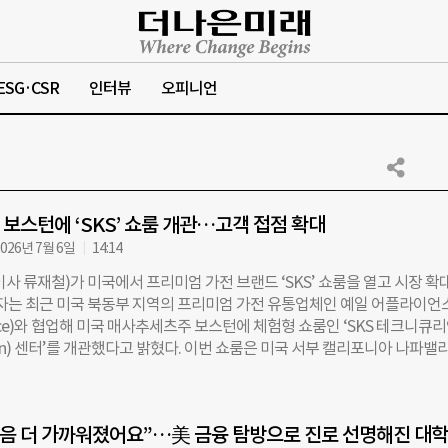
ESG·CSR
인터뷰
오피니언
美 보스턴에 ‘SKS’ 쇼룸 개관…고객 접점 확대
026년 7월 6일
14:14
사 류재철)가 미국에서 프리미엄 가전 브랜드 ‘SKS’ 쇼룸을 열고 시장 확
전자는 최근 미국 북동부 지역의 프리미엄 가전 유통업체인 예일 어플라이언
pliance)와 협업해 미국 매사추세츠주 보스턴에 체험형 쇼룸인 ‘SKS 테크니큐
urean) 센터’를 개관했다고 밝혔다. 이번 쇼룸은 미국 서부 캘리포니아 나파밸
중부 시카고에 이어 마련한 4번째 쇼룸이다. LG전자는 SKS 테크니큐리언 
게 초프리미엄 빌트인 가전의 가치를 알리고, B2B 고객들을 위한 거점 역
하고 있다. SKS 테크니큐리언 센터는 총 185㎡ 규모로, 빌더(건축업자)와
걸음 더 가까워졌어요”…美 금융 탐방으로 진로 선명해진 대
 전문가와 일반 고객이 프리미엄 빌트인 가전을 직접 체험할 수 있는 공간이