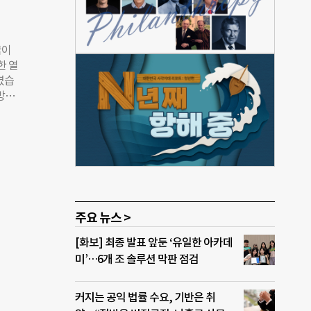
로 꾸
X하
업으로
꿈이
수 있
한 열
 프리
였습
있다.
방을
·컨
수상자
어 냉
김유진
 법인
었
확립에
 마음
이룰
“학
주요 뉴스 >
시장을
B보
[화보] 최종 발표 앞둔 ‘유일한 아카데
 인재
미’…6개 조 솔루션 막판 점검
 공모
공모전
탐방
커지는 공익 법률 수요, 기반은 취