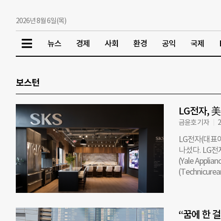
2026년 8월 6일(목)
뉴스
경제
사회
환경
공익
국제
보스턴
LG전자, 
금윤호 기자
2
LG전자(대표이
나섰다. LG
(Yale Ap
(Technic
동부 뉴저지, 
에서 고객들에
할 것으로 전망
“꿈에 한 
이너 등 업계