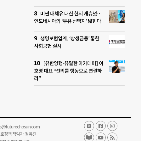
비싼 대체유 대신 현지 캐슈넛…
인도네시아의 ‘우유 선택지’ 넓힌다
생명보험업계, ‘상생금융’ 통한
사회공헌 실시
[유한양행-유일한 아카데미] 이
호영 대표 “선의를 행동으로 연결하
라”
ss@futurechosun.com
보호정책 책임자: 정유진