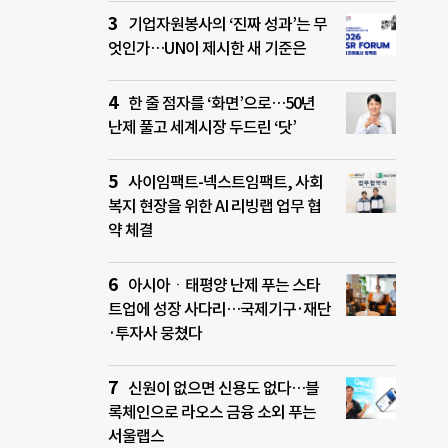
기업자원봉사의 ‘진짜 성과’는 무
엇인가…UN이 제시한 새 기준은
한 줄 점자를 ‘화면’으로…50년
난제 풀고 세계시장 두드린 ‘닷’
사이임팩트-넥스트임팩트, 사회
복지 현장을 위한 AI 리빙랩 업무 협
약 체결
아시아ㆍ태평양 난제 푸는 스타
트업에 성장 사다리…국제기구·재단
·투자사 뭉쳤다
신원이 없으면 신용도 없다…블
록체인으로 라오스 금융 소외 푸는
서울랩스