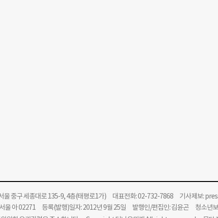
울 중구 세종대로 135-9, 4층(태평로1가) 대표전화: 02-732-7868 기사제보:
pre
울 아 02271 등록(발행)일자: 2012년 9월 25일 발행인/편집인: 김윤곤 청소년