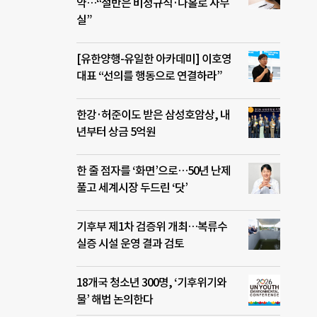
약…“절반은 비정규직·나홀로 사무
실”
[유한양행-유일한 아카데미] 이호영
대표 “선의를 행동으로 연결하라”
한강·허준이도 받은 삼성호암상, 내
년부터 상금 5억원
한 줄 점자를 ‘화면’으로…50년 난제
풀고 세계시장 두드린 ‘닷’
기후부 제1차 검증위 개최…복류수
실증 시설 운영 결과 검토
18개국 청소년 300명, ‘기후위기와
물’ 해법 논의한다