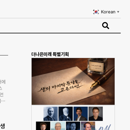
Korean
▼
Korean
▼
더나은미래 특별기획
대에
스
리언
리와
센터
할을
 디자
학생
다.