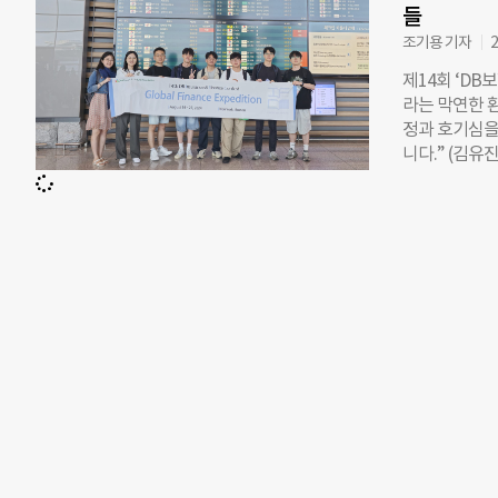
해당 쇼룸은 
들
며졌다. 맞춤형 
조기용 기자
2
우시스, 주방 
제14회 ‘DB
조성됐다. 고객
라는 막연한 
다. 또 다양한
정과 호기심을
미엄 빌트인 
니다.” (김
전시 제품으로
통해 꿈을 향한
벡션·에어프라
로 선발된 학
장고’, 3가지
씨는 해외 유
빌더세일즈마케
다”고 밝혔다
어려움을 겪고
이 생겼다고 
수 있는 실질적
교에서 배운 
불공정 행위로
험금융공모전은
를 육성하기 
전에 수상한 1
에서는 수상자인
을 다녀왔다.