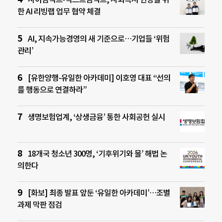
한 AI 리빙랩 업무 협약 체결
AI, 지속가능경영의 새 기준으로…기업들 ‘위험
관리’
[유한양행-유일한 아카데미] 이호영 대표 “선의
를 행동으로 연결하라”
생명보험업계, ‘상생금융’ 통한 사회공헌 실시
18개국 청소년 300명, ‘기후위기와 물’ 해법 논
의한다
[화보] 최종 발표 앞둔 ‘유일한 아카데미’…조별
과제 막판 점검