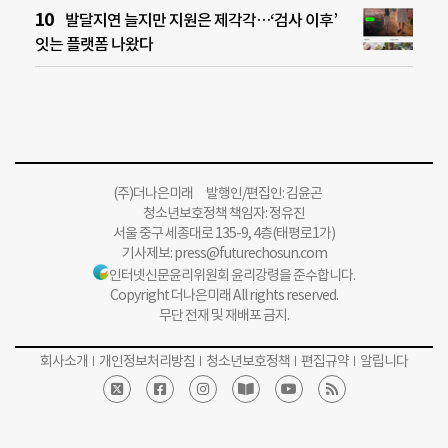
발달지연 늘지만 지원은 제각각…‘검사 이후’
잇는 플랫폼 나왔다
(주)더나은미래 발행인/편집인: 김윤곤
청소년보호정책 책임자: 정유진
서울 중구 세종대로 135-9, 4층(태평로1가)
기사제보:
press@futurechosun.com
인터넷신문윤리위원회 윤리강령을 준수합니다.
Copyright 더나은미래 All rights reserved.
무단 전재 및 재배포 금지.
회사소개
개인정보처리방침
청소년보호정책
편집규약
알립니다