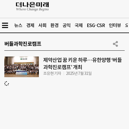
뉴스
경제
사회
환경
공익
국제
ESG·CSR
인터뷰
오
버들과학진로캠프
제약산업 꿈 키운 하루…유한양행 ‘버들
과학진로캠프’ 개최
조유현 기자
2025년 7월 31일