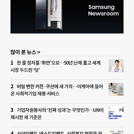
많이 본 뉴스 >
한 줄 점자를 ‘화면’으로…50년 난제 풀고 세계
시장 두드린 ‘닷’
버릴 뻔한 커튼·쿠션에 새 가치…이케아에 들어
온 사회적기업 재봉 서비스
기업자원봉사의 ‘진짜 성과’는 무엇인가…UN이
제시한 새 기준은
사이임팩트-넥스트임팩트, 사회복지 현장을 위