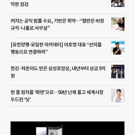
막판 점검
커지는 공익 법률 수요, 기반은 취약…“절반은 비정
규직·나홀로 사무실”
[유한양행-유일한 아카데미] 이호영 대표 “선의를
행동으로 연결하라”
한강·허준이도 받은 삼성호암상, 내년부터 상금 5억
원
한 줄 점자를 ‘화면’으로…50년 난제 풀고 세계시장
두드린 ‘닷’