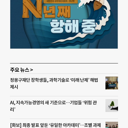
주요 뉴스 >
정몽구재단 장학생들, 과학기술로 ‘미래 난제’ 해법
제시
AI, 지속가능경영의 새 기준으로…기업들 ‘위험 관
리’
[화보] 최종 발표 앞둔 ‘유일한 아카데미’…조별 과제