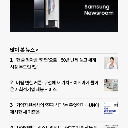
많이 본 뉴스 >
한 줄 점자를 ‘화면’으로…50년 난제 풀고 세계
시장 두드린 ‘닷’
버릴 뻔한 커튼·쿠션에 새 가치…이케아에 들어
온 사회적기업 재봉 서비스
기업자원봉사의 ‘진짜 성과’는 무엇인가…UN이
제시한 새 기준은
사이임팩트-넥스트임팩트, 사회복지 현장을 위