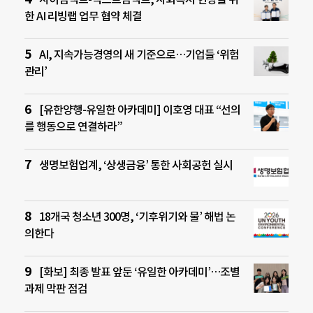
한 AI 리빙랩 업무 협약 체결
AI, 지속가능경영의 새 기준으로…기업들 ‘위험
관리’
[유한양행-유일한 아카데미] 이호영 대표 “선의
를 행동으로 연결하라”
생명보험업계, ‘상생금융’ 통한 사회공헌 실시
18개국 청소년 300명, ‘기후위기와 물’ 해법 논
의한다
[화보] 최종 발표 앞둔 ‘유일한 아카데미’…조별
과제 막판 점검