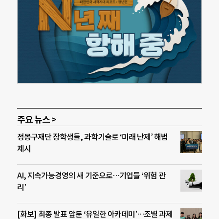
주요 뉴스 >
정몽구재단 장학생들, 과학기술로 ‘미래 난제’ 해법
제시
AI, 지속가능경영의 새 기준으로…기업들 ‘위험 관
리’
[화보] 최종 발표 앞둔 ‘유일한 아카데미’…조별 과제