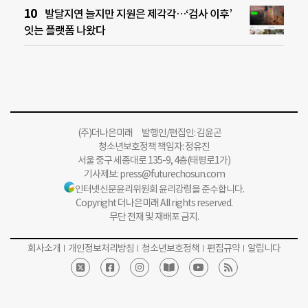
발달지연 늘지만 지원은 제각각…‘검사 이후’
잇는 플랫폼 나왔다
(주)더나은미래 발행인/편집인: 김윤곤
청소년보호정책 책임자: 정유진
서울 중구 세종대로 135-9, 4층(태평로1가)
기사제보:
press@futurechosun.com
인터넷신문윤리위원회 윤리강령을 준수합니다.
Copyright 더나은미래 All rights reserved.
무단 전재 및 재배포 금지.
회사소개
개인정보처리방침
청소년보호정책
편집규약
알립니다