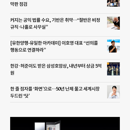
막판 점검
커지는 공익 법률 수요, 기반은 취약…“절반은 비정
규직·나홀로 사무실”
[유한양행-유일한 아카데미] 이호영 대표 “선의를
행동으로 연결하라”
한강·허준이도 받은 삼성호암상, 내년부터 상금 5억
원
한 줄 점자를 ‘화면’으로…50년 난제 풀고 세계시장
두드린 ‘닷’