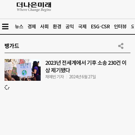
뉴스
경제
사회
환경
공익
국제
ESG·CSR
인터뷰
오
뱅가드
2023년 전세계에서 기후 소송 230건 이
상 제기됐다
채예빈 기자
2024년 6월 27일