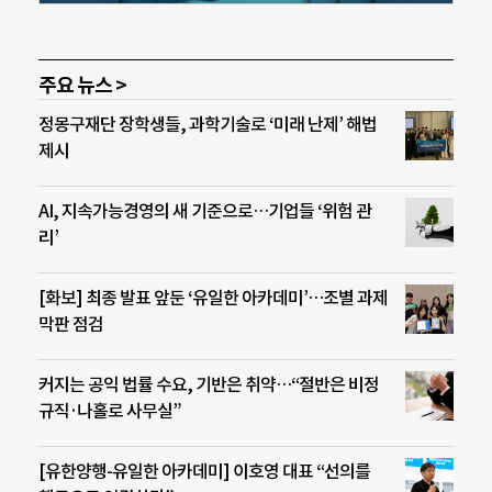
주요 뉴스 >
정몽구재단 장학생들, 과학기술로 ‘미래 난제’ 해법
제시
AI, 지속가능경영의 새 기준으로…기업들 ‘위험 관
리’
[화보] 최종 발표 앞둔 ‘유일한 아카데미’…조별 과제
막판 점검
커지는 공익 법률 수요, 기반은 취약…“절반은 비정
규직·나홀로 사무실”
[유한양행-유일한 아카데미] 이호영 대표 “선의를