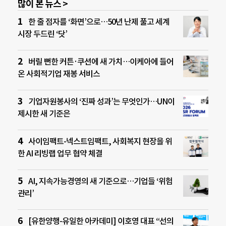
많이 본 뉴스 >
한 줄 점자를 ‘화면’으로…50년 난제 풀고 세계
시장 두드린 ‘닷’
버릴 뻔한 커튼·쿠션에 새 가치…이케아에 들어
온 사회적기업 재봉 서비스
기업자원봉사의 ‘진짜 성과’는 무엇인가…UN이
제시한 새 기준은
사이임팩트-넥스트임팩트, 사회복지 현장을 위
한 AI 리빙랩 업무 협약 체결
AI, 지속가능경영의 새 기준으로…기업들 ‘위험
관리’
[유한양행-유일한 아카데미] 이호영 대표 “선의