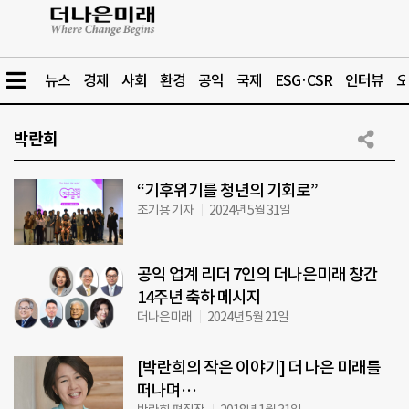
뉴스
경제
사회
환경
공익
국제
ESG·CSR
인터뷰
오
박란희
“기후위기를 청년의 기회로”
조기용 기자
2024년 5월 31일
공익 업계 리더 7인의 더나은미래 창간
14주년 축하 메시지
더나은미래
2024년 5월 21일
[박란희의 작은 이야기] 더 나은 미래를
떠나며…