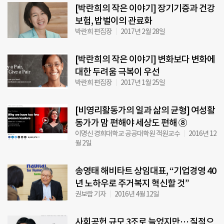
[박란희의 작은 이야기] 장기기증과 건강
보험, 밥벌이의 관료화
박란희 편집장
2017년 2월 28일
[박란희의 작은 이야기] 변화보다 변화에
대한 두려움 극복이 우선
박란희 편집장
2017년 1월 25일
[비영리활동가의 일과 삶의 균형] 여성활
동가가 맘 편해야 세상도 편해 ⑧
이명신 경희대학교 공공대학원 객원교수
2016년 12
월 2일
송영태 해비타트 상임대표, “기업경영 40
년 노하우로 주거복지 혁신할 것”
권보람 기자
2016년 4월 12일
사회공헌 규모 3조로 늘었지만… 질적으