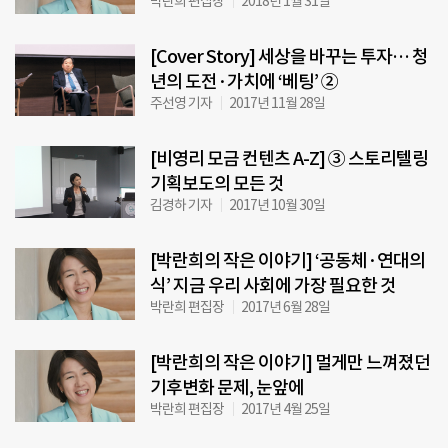
박란희 편집장
2018년 1월 31일
[Cover Story] 세상을 바꾸는 투자… 청
년의 도전·가치에 ‘베팅’ ②
주선영 기자
2017년 11월 28일
[비영리 모금 컨텐츠 A-Z] ③ 스토리텔링
기획보도의 모든 것
김경하 기자
2017년 10월 30일
[박란희의 작은 이야기] ‘공동체·연대의
식’ 지금 우리 사회에 가장 필요한 것
박란희 편집장
2017년 6월 28일
[박란희의 작은 이야기] 멀게만 느껴졌던
기후변화 문제, 눈앞에
박란희 편집장
2017년 4월 25일