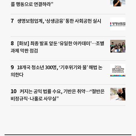
를 행동으로 연결하라”
생명보험업계, ‘상생금융’ 통한 사회공헌 실시
[화보] 최종 발표 앞둔 ‘유일한 아카데미’…조별
과제 막판 점검
18개국 청소년 300명, ‘기후위기와 물’ 해법 논
의한다
커지는 공익 법률 수요, 기반은 취약…“절반은
비정규직·나홀로 사무실”