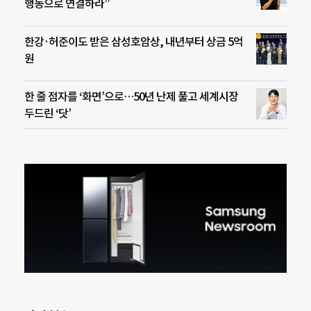
행동으로 연결하라”
한강·허준이도 받은 삼성호암상, 내년부터 상금 5억
원
한 줄 점자를 ‘화면’으로…50년 난제 풀고 세계시장
두드린 ‘닷’