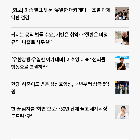
[화보] 최종 발표 앞둔 ‘유일한 아카데미’…조별 과제
막판 점검
커지는 공익 법률 수요, 기반은 취약…“절반은 비정
규직·나홀로 사무실”
[유한양행-유일한 아카데미] 이호영 대표 “선의를
행동으로 연결하라”
한강·허준이도 받은 삼성호암상, 내년부터 상금 5억
원
한 줄 점자를 ‘화면’으로…50년 난제 풀고 세계시장
두드린 ‘닷’