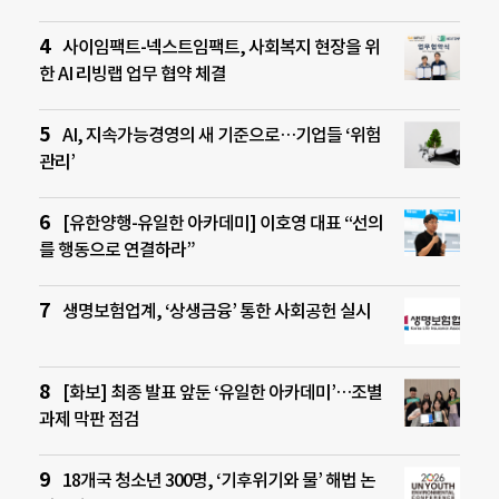
사이임팩트-넥스트임팩트, 사회복지 현장을 위
한 AI 리빙랩 업무 협약 체결
AI, 지속가능경영의 새 기준으로…기업들 ‘위험
관리’
[유한양행-유일한 아카데미] 이호영 대표 “선의
를 행동으로 연결하라”
생명보험업계, ‘상생금융’ 통한 사회공헌 실시
[화보] 최종 발표 앞둔 ‘유일한 아카데미’…조별
과제 막판 점검
18개국 청소년 300명, ‘기후위기와 물’ 해법 논