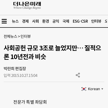
뉴스
경제
사회
환경
공익
국제
ESG·CSR
인터뷰
오
전체뉴스
>
인터뷰
사회공헌 규모 3조로 늘었지만… 질적으
론 10년전과 비슷
박란희 편집장
입력 2015.10.27.
15:04
Korean
▼
전문가 특별 좌담회