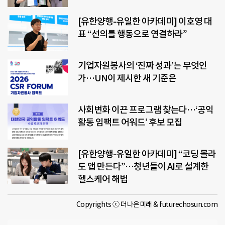
[유한양행-유일한 아카데미] 이호영 대
표 “선의를 행동으로 연결하라”
기업자원봉사의 ‘진짜 성과’는 무엇인
가…UN이 제시한 새 기준은
사회변화 이끈 프로그램 찾는다…‘공익
활동 임팩트 어워드’ 후보 모집
[유한양행-유일한 아카데미] “코딩 몰라
도 앱 만든다”…청년들이 AI로 설계한
헬스케어 해법
Copyrights ⓒ 더나은미래 & futurechosun.com