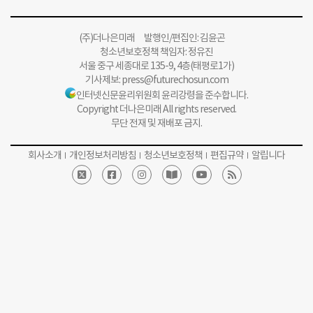
(주)더나은미래 발행인/편집인: 김윤곤
청소년보호정책 책임자: 정유진
서울 중구 세종대로 135-9, 4층(태평로1가)
기사제보:
press@futurechosun.com
인터넷신문윤리위원회 윤리강령을 준수합니다.
Copyright 더나은미래 All rights reserved.
무단 전재 및 재배포 금지.
회사소개
개인정보처리방침
청소년보호정책
편집규약
알립니다