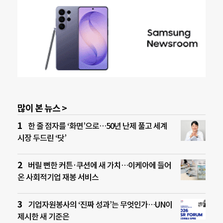
많이 본 뉴스 >
한 줄 점자를 ‘화면’으로…50년 난제 풀고 세계
시장 두드린 ‘닷’
버릴 뻔한 커튼·쿠션에 새 가치…이케아에 들어
온 사회적기업 재봉 서비스
기업자원봉사의 ‘진짜 성과’는 무엇인가…UN이
제시한 새 기준은