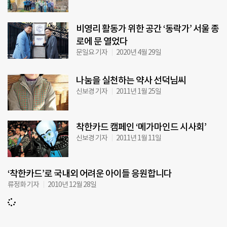
비영리 활동가 위한 공간 ‘동락가’ 서울 종
로에 문 열었다
문일요 기자
2020년 4월 29일
나눔을 실천하는 약사 선덕님씨
신보경 기자
2011년 1월 25일
착한카드 캠페인 ‘메가마인드 시사회’
신보경 기자
2011년 1월 11일
‘착한카드’로 국내외 어려운 아이들 응원합니다
류정화 기자
2010년 12월 28일