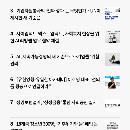
기업자원봉사의 ‘진짜 성과’는 무엇인가…UN이
제시한 새 기준은
사이임팩트-넥스트임팩트, 사회복지 현장을 위
한 AI 리빙랩 업무 협약 체결
AI, 지속가능경영의 새 기준으로…기업들 ‘위험
관리’
[유한양행-유일한 아카데미] 이호영 대표 “선의
를 행동으로 연결하라”
생명보험업계, ‘상생금융’ 통한 사회공헌 실시
18개국 청소년 300명, ‘기후위기와 물’ 해법 논