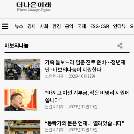
뉴스
경제
사회
환경
공익
국제
ESG·CSR
인터뷰
오
바보의나눔
가족 돌보느라 멈춘 진로 준비…청년재
단·바보의나눔이 지원한다
조유현 기자
2026년 6월 17일
“아끼고 아낀 기부금, 작은 비영리 지원에
씁니다”
문일요 기자
2023년 12월 19일
“동락가의 문은 언제나 열려있습니다”
문일요 기자
2023년 12월 19일