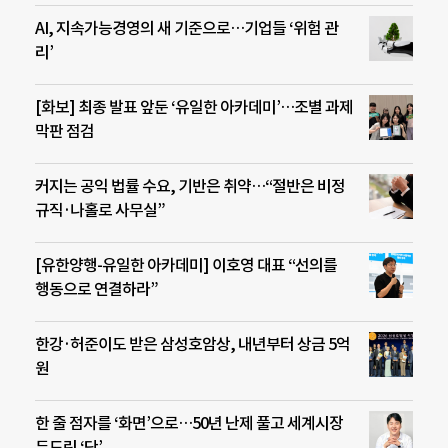
AI, 지속가능경영의 새 기준으로…기업들 ‘위험 관
리’
[화보] 최종 발표 앞둔 ‘유일한 아카데미’…조별 과제
막판 점검
커지는 공익 법률 수요, 기반은 취약…“절반은 비정
규직·나홀로 사무실”
[유한양행-유일한 아카데미] 이호영 대표 “선의를
행동으로 연결하라”
한강·허준이도 받은 삼성호암상, 내년부터 상금 5억
원
한 줄 점자를 ‘화면’으로…50년 난제 풀고 세계시장
두드린 ‘닷’