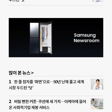
많이 본 뉴스 >
한 줄 점자를 ‘화면’으로…50년 난제 풀고 세계
시장 두드린 ‘닷’
버릴 뻔한 커튼·쿠션에 새 가치…이케아에 들어
온 사회적기업 재봉 서비스