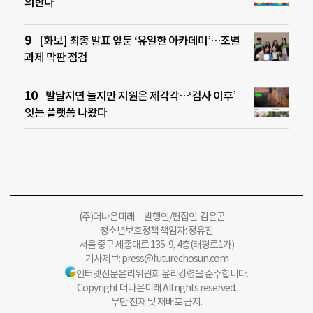
의한다
[화보] 최종 발표 앞둔 ‘유일한 아카데미’…조별
과제 막판 점검
발달지연 늘지만 지원은 제각각…‘검사 이후’
잇는 플랫폼 나왔다
(주)더나은미래 발행인/편집인: 김윤곤
청소년보호정책 책임자: 정유진
서울 중구 세종대로 135-9, 4층(태평로1가)
기사제보:
press@futurechosun.com
인터넷신문윤리위원회 윤리강령을 준수합니다.
Copyright 더나은미래 All rights reserved.
무단 전재 및 재배포 금지.