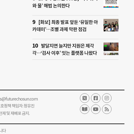
와 물’ 해법 논의한다
[화보] 최종 발표 앞둔 ‘유일한 아
카데미’…조별 과제 막판 점검
발달지연 늘지만 지원은 제각
각…‘검사 이후’ 잇는 플랫폼 나왔다
ss@futurechosun.com
보호정책 책임자: 정유진
단 전재 및 재배포 금지.
니다