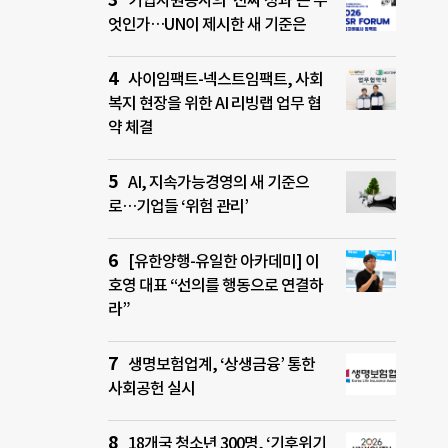
기업자원봉사의 ‘진짜 성과’는 무
엇인가…UN이 제시한 새 기준은
사이임팩트-넥스트임팩트, 사회
복지 현장을 위한 AI 리빙랩 업무 협
약 체결
AI, 지속가능경영의 새 기준으
로…기업들 ‘위험 관리’
[유한양행-유일한 아카데미] 이
호영 대표 “선의를 행동으로 연결하
라”
생명보험업계, ‘상생금융’ 통한
사회공헌 실시
18개국 청소년 300명, ‘기후위기