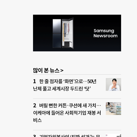
많이 본 뉴스 >
한 줄 점자를 ‘화면’으로…50년
난제 풀고 세계시장 두드린 ‘닷’
버릴 뻔한 커튼·쿠션에 새 가치…
이케아에 들어온 사회적기업 재봉 서
비스