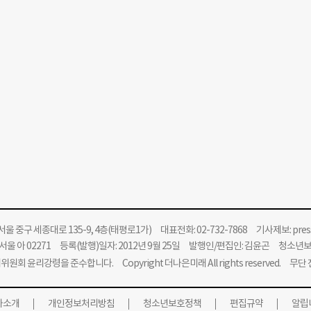
울 중구 세종대로 135-9, 4층(태평로1가) 대표전화: 02-732-7868 기사제보:
pre
울 아 02271 등록(발행)일자: 2012년 9월 25일 발행인/편집인: 김윤곤 청소년
위원회 윤리강령을 준수합니다.
Copyright 더나은미래 All rights reserved. 무
사소개
개인정보처리방침
청소년보호정책
편집규약
알립