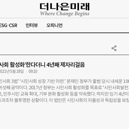
ESG·CSR
인터뷰
오피니언
민사회 활성화’한다더니 4년째 제자리걸음
021년 5월 18일
09:10
민사회 3법’ ‘시민사회 성장 기반 마련.’ 문재인 정부가 출범 당시 내세운 10
 여섯째 공약이다. 2017년 정부는 시민사회 활성화를 목표로 ‘시민사회발
, 민주시민 교육 확대, 기부 문화 활성화 등을 약속했다. 하지만 임기 4년이
통과조차 불투명한 상황이다. 이 법안은 시민사회의 자율성과 독립성을 보
 촉진하기 위해 실질 지원을 위한 기반을 마련하는 게 골자다. 지난 20대 
에서 논의조차 이뤄지지 않은 채 자동 폐기됐고, 이번 21대 국회에 발의된
 계류 중이다. 민주시민교육지원법은 15대 국회부터 20대 국회까지 매번 
 그러나 제대로 논의된 적 없이 모두 국회 임기 만료로 자동 폐기됐다. 기부