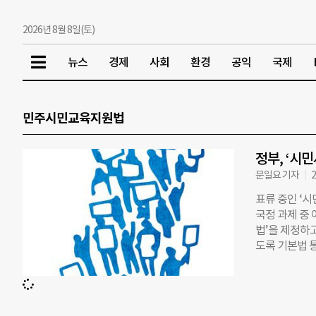
2026년 8월 8일(토)
뉴스
경제
사회
환경
공익
국제
민주시민교육지원법
정부, ‘시
문일요 기자
2
표류 중인 ‘시
국정 과제 중
법’을 제정하고
도록 기본법 
고 공익 활동을
에서는 상임위
은 소위원회에
된 법안이다.