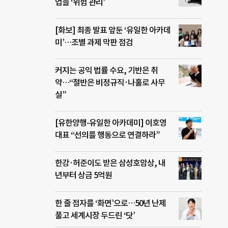
업들 ‘위험 관리’
[화보] 최종 발표 앞둔 ‘유일한 아카데
미’…조별 과제 막판 점검
커지는 공익 법률 수요, 기반은 취
약…“절반은 비정규직·나홀로 사무
실”
[유한양행-유일한 아카데미] 이호영
대표 “선의를 행동으로 연결하라”
한강·허준이도 받은 삼성호암상, 내
년부터 상금 5억원
한 줄 점자를 ‘화면’으로…50년 난제
풀고 세계시장 두드린 ‘닷’