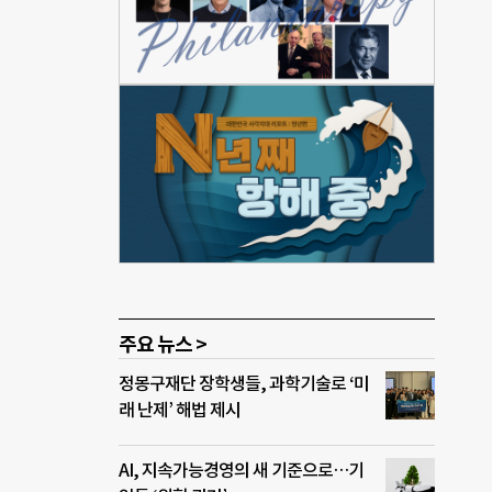
 주
시민
황은
발전
요성
·시장
민간단
한다.
해도
하고
주요 뉴스 >
정몽구재단 장학생들, 과학기술로 ‘미
래 난제’ 해법 제시
AI, 지속가능경영의 새 기준으로…기