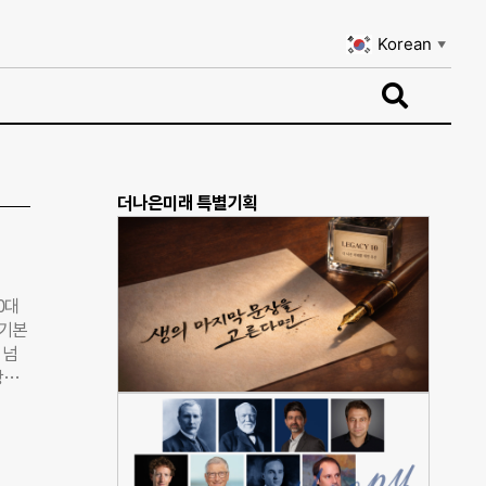
Korean
▼
Korean
▼
더나은미래 특별기획
0대
전기본
 넘
장하
국회
 법안
발의
금품