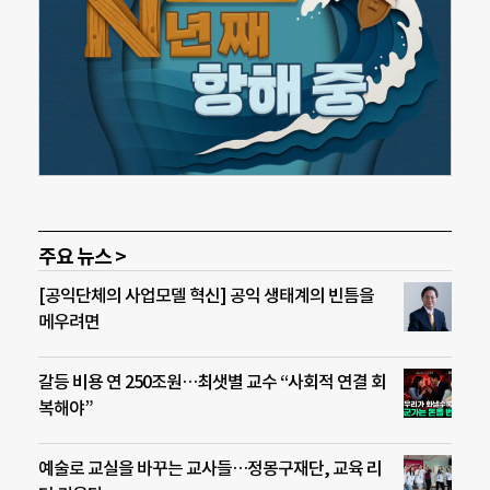
주요 뉴스 >
[공익단체의 사업모델 혁신] 공익 생태계의 빈틈을
메우려면
갈등 비용 연 250조원…최샛별 교수 “사회적 연결 회
복해야”
예술로 교실을 바꾸는 교사들…정몽구재단, 교육 리