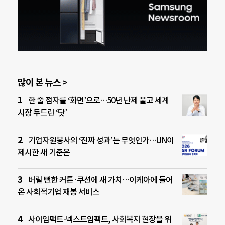
많이 본 뉴스 >
한 줄 점자를 ‘화면’으로…50년 난제 풀고 세계
시장 두드린 ‘닷’
기업자원봉사의 ‘진짜 성과’는 무엇인가…UN이
제시한 새 기준은
버릴 뻔한 커튼·쿠션에 새 가치…이케아에 들어
온 사회적기업 재봉 서비스
사이임팩트-넥스트임팩트, 사회복지 현장을 위