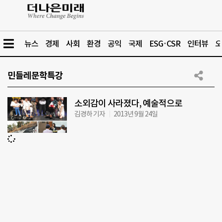
뉴스
경제
사회
환경
공익
국제
ESG·CSR
인터뷰
오
민들레문학특강
소외감이 사라졌다, 예술적으로
김경하 기자
2013년 9월 24일