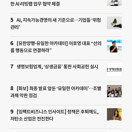
한 AI 리빙랩 업무 협약 체결
AI, 지속가능경영의 새 기준으로…기업들 ‘위험
관리’
[유한양행-유일한 아카데미] 이호영 대표 “선의
를 행동으로 연결하라”
생명보험업계, ‘상생금융’ 통한 사회공헌 실시
[화보] 최종 발표 앞둔 ‘유일한 아카데미’…조별
과제 막판 점검
[임팩트비즈니스 인사이트] 정책은 후퇴해도,
저탄소 산업은 전진한다