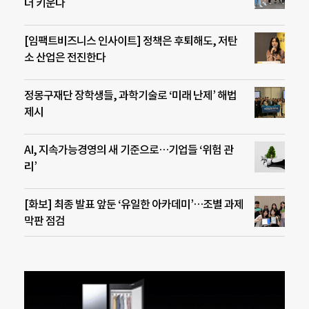
더 키운다
[임팩트비즈니스 인사이트] 정책은 후퇴해도, 저탄
소 산업은 전진한다
정몽구재단 장학생들, 과학기술로 ‘미래 난제’ 해법
제시
AI, 지속가능경영의 새 기준으로…기업들 ‘위험 관
리’
[화보] 최종 발표 앞둔 ‘유일한 아카데미’…조별 과제
막판 점검