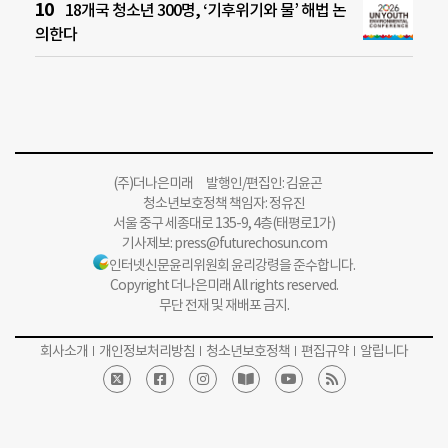
18개국 청소년 300명, ‘기후위기와 물’ 해법 논
의한다
(주)더나은미래 발행인/편집인: 김윤곤
청소년보호정책 책임자: 정유진
서울 중구 세종대로 135-9, 4층(태평로1가)
기사제보:
press@futurechosun.com
인터넷신문윤리위원회 윤리강령을 준수합니다.
Copyright 더나은미래 All rights reserved.
무단 전재 및 재배포 금지.
회사소개
개인정보처리방침
청소년보호정책
편집규약
알립니다