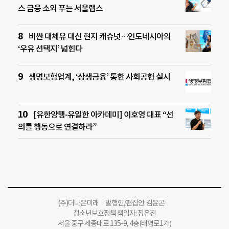
스 금융 소외 푸는 서울랩스
비싼 대체유 대신 현지 캐슈넛…인도네시아의
‘우유 선택지’ 넓힌다
생명보험업계, ‘상생금융’ 통한 사회공헌 실시
[유한양행-유일한 아카데미] 이호영 대표 “선
의를 행동으로 연결하라”
(주)더나은미래 발행인/편집인: 김윤곤
청소년보호정책 책임자: 정유진
서울 중구 세종대로 135-9, 4층(태평로1가)