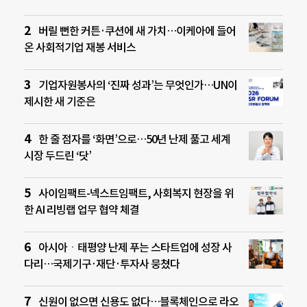
버릴 뻔한 커튼·쿠션에 새 가치…이케아에 들어
온 사회적기업 재봉 서비스
기업자원봉사의 ‘진짜 성과’는 무엇인가…UN이
제시한 새 기준은
한 줄 점자를 ‘화면’으로…50년 난제 풀고 세계
시장 두드린 ‘닷’
사이임팩트-넥스트임팩트, 사회복지 현장을 위
한 AI 리빙랩 업무 협약 체결
아시아ㆍ태평양 난제 푸는 스타트업에 성장 사
다리…국제기구·재단·투자사 뭉쳤다
신원이 없으면 신용도 없다…블록체인으로 라오