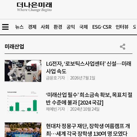
뉴스
경제
사회
환경
공익
국제
ESG·CSR
인터뷰
오
미래산업
LG전자, ‘로보틱스사업센터’ 신설…미래
사업 속도
금윤호 기자
2026년 7월 1일
‘미래산업 필수’ 희소금속 확보, 목표치 절
반 수준에 불과 [2024 국감]
채예빈 기자
2024년 10월 24일
현대차 정몽구 재단, 장학생 여름캠프 개
최…세계 각국 장학생 130여 명 모였다