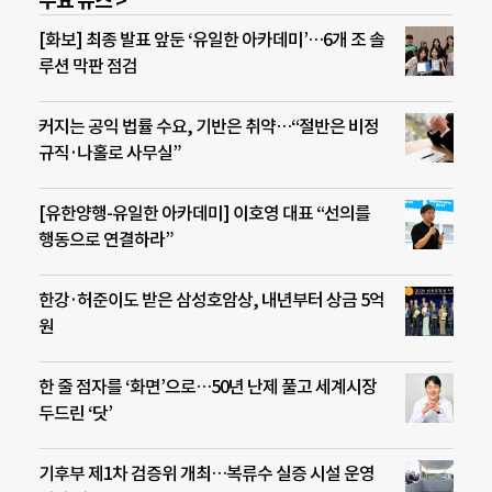
주요 뉴스 >
[화보] 최종 발표 앞둔 ‘유일한 아카데미’…6개 조 솔
루션 막판 점검
커지는 공익 법률 수요, 기반은 취약…“절반은 비정
규직·나홀로 사무실”
[유한양행-유일한 아카데미] 이호영 대표 “선의를
행동으로 연결하라”
한강·허준이도 받은 삼성호암상, 내년부터 상금 5억
원
한 줄 점자를 ‘화면’으로…50년 난제 풀고 세계시장
두드린 ‘닷’
기후부 제1차 검증위 개최…복류수 실증 시설 운영