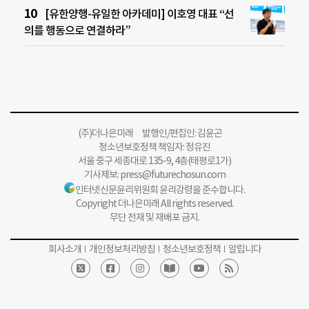
[유한양행-유일한 아카데미] 이호영 대표 “선
의를 행동으로 연결하라”
(주)더나은미래 발행인/편집인: 김윤곤
청소년보호정책 책임자: 정유진
서울 중구 세종대로 135-9, 4층(태평로1가)
기사제보:
press@futurechosun.com
인터넷신문윤리위원회 윤리강령을 준수합니다.
Copyright 더나은미래 All rights reserved.
무단 전재 및 재배포 금지.
회사소개
개인정보처리방침
청소년보호정책
알립니다