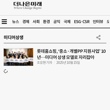
뉴스
경제
사회
환경
공익
국제
ESG·CSR
인터뷰
오
미디어상생
롯데홈쇼핑, ‘중소·개별PP 지원사업’ 10
년…미디어 상생 모델로 자리잡아
조유현 기자
2025년 10월 15일