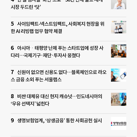
시장 두드린 ‘닷’
사이임팩트-넥스트임팩트, 사회복지 현장을 위
한 AI 리빙랩 업무 협약 체결
아시아ㆍ태평양 난제 푸는 스타트업에 성장 사
다리…국제기구·재단·투자사 뭉쳤다
신원이 없으면 신용도 없다…블록체인으로 라오
스 금융 소외 푸는 서울랩스
비싼 대체유 대신 현지 캐슈넛…인도네시아의
‘우유 선택지’ 넓힌다
생명보험업계, ‘상생금융’ 통한 사회공헌 실시