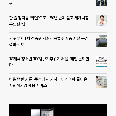
원
한 줄 점자를 ‘화면’으로…50년 난제 풀고 세계시장
두드린 ‘닷’
기후부 제1차 검증위 개최…복류수 실증 시설 운영
결과 검토
18개국 청소년 300명, ‘기후위기와 물’ 해법 논의한
다
버릴 뻔한 커튼·쿠션에 새 가치…이케아에 들어온
사회적기업 재봉 서비스