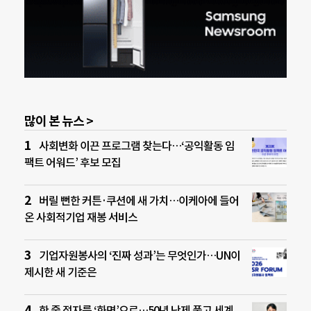
많이 본 뉴스 >
사회변화 이끈 프로그램 찾는다…‘공익활동 임
팩트 어워드’ 후보 모집
버릴 뻔한 커튼·쿠션에 새 가치…이케아에 들어
온 사회적기업 재봉 서비스
기업자원봉사의 ‘진짜 성과’는 무엇인가…UN이
제시한 새 기준은
한 줄 점자를 ‘화면’으로…50년 난제 풀고 세계